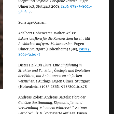
Siegmund Seybold:
Der große Zander.
Eugen
Ulmer KG, Stuttgart 2008,
ISBN 978-3-8001-
5406-7
.
Sonstige Quellen:
Adalbert Hohenester, Walter Welss:
Exkursionsflora für die Kanarischen Inseln. Mit
Ausblicken auf ganz Makaronesien
. Eugen
Ulmer, Stuttgart (Hohenheim) 1993,
ISBN 3-
8001-3466-7
Dieter Heß:
Die Blüte
.
Eine Einführung in
Struktur und Funktion, Ökologie und Evolution
der Blüten, mit Anleitungen zu einfachen
Versuchen.
1.Auflage. Eugen Ulmer, Stuttgart
(Hohenheim) 1983, ISBN: 9783800161478
Andreas Roloff, Andreas Bärtels:
Flora der
Gehölze. Bestimmung, Eigenschaften und
Verwendung. Mit einem Winterschlüssel von
Bernd Schulz.
5., korrigierte Auflage. Eugen