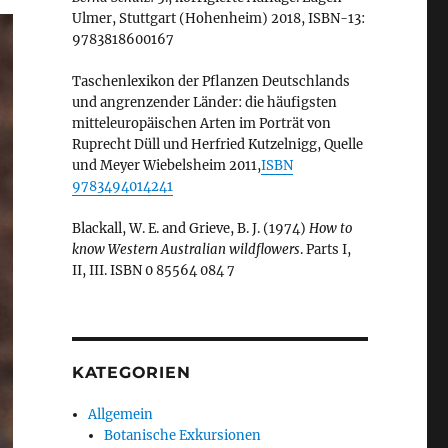
Ulmer, Stuttgart (Hohenheim) 2018, ISBN-13:
9783818600167
Taschenlexikon der Pflanzen Deutschlands
und angrenzender Länder: die häufigsten
mitteleuropäischen Arten im Porträt von
Ruprecht Düll und Herfried Kutzelnigg, Quelle
und Meyer Wiebelsheim 2011,
ISBN
9783494014241
Blackall, W. E. and Grieve, B. J. (1974)
How to
know Western Australian wildflowers
. Parts I,
II, III. ISBN 0 85564 084 7
KATEGORIEN
Allgemein
Botanische Exkursionen