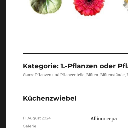
Kategorie:
1.-Pflanzen oder Pf
Ganze Pflanzen und Pflanzenteile, Blüten, Blütenstände,
Küchenzwiebel
Veröffentlicht
11. August 2024
Allium cepa
am
Format
Galerie