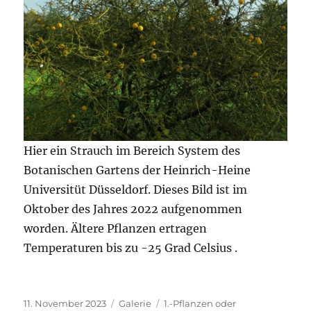
Hier ein Strauch im Bereich System des
Botanischen Gartens der Heinrich-Heine
Universitüt Düsseldorf. Dieses Bild ist im
Oktober des Jahres 2022 aufgenommen
worden. Ältere Pflanzen ertragen
Temperaturen bis zu -25 Grad Celsius .
Veröffentlicht
Format
Kategorien
11. November 2023
Galerie
1.-Pflanzen oder