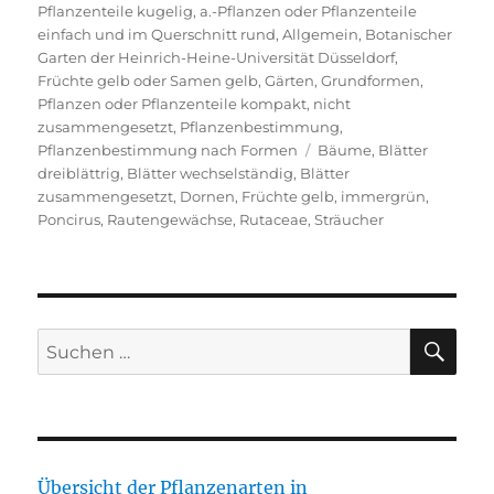
am
Pflanzenteile kugelig
,
a.-Pflanzen oder Pflanzenteile
einfach und im Querschnitt rund
,
Allgemein
,
Botanischer
Garten der Heinrich-Heine-Universität Düsseldorf
,
Früchte gelb oder Samen gelb
,
Gärten
,
Grundformen
,
Pflanzen oder Pflanzenteile kompakt, nicht
zusammengesetzt
,
Pflanzenbestimmung
,
Schlagwörter
Pflanzenbestimmung nach Formen
Bäume
,
Blätter
dreiblättrig
,
Blätter wechselständig
,
Blätter
zusammengesetzt
,
Dornen
,
Früchte gelb
,
immergrün
,
Poncirus
,
Rautengewächse
,
Rutaceae
,
Sträucher
SU
Suche
nach:
Übersicht der Pflanzenarten in