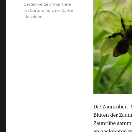
Gärten Verzeichnis
,
Tiere
im Garten
,
Tiere im Garten
- Insekten
Die Zaunrüben-S
Blüten der Zaunr
Zaunrübe sammel
an geeigneten St