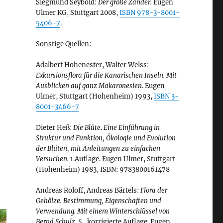
Siegmund Seybold:
Der große Zander.
Eugen
Ulmer KG, Stuttgart 2008,
ISBN 978-3-8001-
5406-7
.
Sonstige Quellen:
Adalbert Hohenester, Walter Welss:
Exkursionsflora für die Kanarischen Inseln. Mit
Ausblicken auf ganz Makaronesien
. Eugen
Ulmer, Stuttgart (Hohenheim) 1993,
ISBN 3-
8001-3466-7
Dieter Heß:
Die Blüte
.
Eine Einführung in
Struktur und Funktion, Ökologie und Evolution
der Blüten, mit Anleitungen zu einfachen
Versuchen.
1.Auflage. Eugen Ulmer, Stuttgart
(Hohenheim) 1983, ISBN: 9783800161478
Andreas Roloff, Andreas Bärtels:
Flora der
Gehölze. Bestimmung, Eigenschaften und
Verwendung. Mit einem Winterschlüssel von
Bernd Schulz.
5., korrigierte Auflage. Eugen