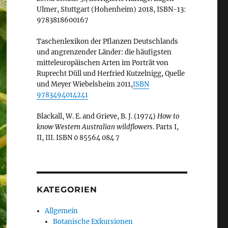
Ulmer, Stuttgart (Hohenheim) 2018, ISBN-13:
9783818600167
Taschenlexikon der Pflanzen Deutschlands
und angrenzender Länder: die häufigsten
mitteleuropäischen Arten im Porträt von
Ruprecht Düll und Herfried Kutzelnigg, Quelle
und Meyer Wiebelsheim 2011,
ISBN
9783494014241
Blackall, W. E. and Grieve, B. J. (1974)
How to
know Western Australian wildflowers
. Parts I,
II, III. ISBN 0 85564 084 7
KATEGORIEN
Allgemein
Botanische Exkursionen