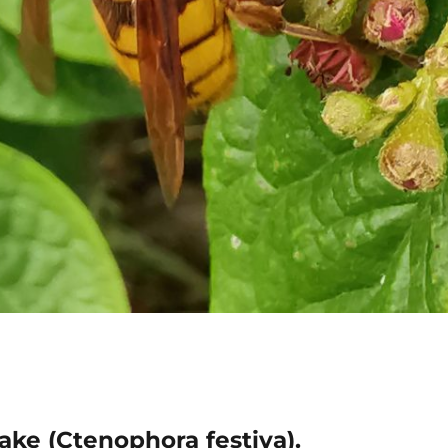
e (Ctenophora festiva).