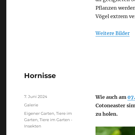
Pflanzen werden 
Vögel extrem ve
Weitere Bilder
Hornisse
Veröffentlicht
7. Juni 2024
Wie auch am
07
am
Format
Galerie
Cotoneaster sim
Kategorien
Eigener Garten
,
Tiere im
zu holen.
Garten
,
Tiere im Garten -
Insekten