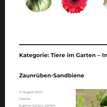
Kategorie:
Tiere im Garten – I
Zaunrüben-Sandbiene
Veröffentlicht
11. August 2024
am
Format
Galerie
Kategorien
Eigener Garten
,
Gärten
,