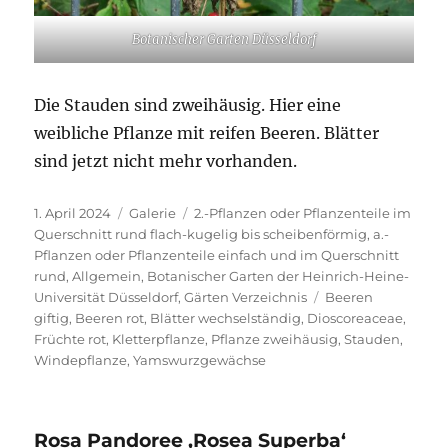
Botanischer Garten Düsseldorf
Die Stauden sind zweihäusig. Hier eine
weibliche Pflanze mit reifen Beeren. Blätter
sind jetzt nicht mehr vorhanden.
Veröffentlicht
Format
Kategorien
1. April 2024
Galerie
2.-Pflanzen oder Pflanzenteile im
am
Querschnitt rund flach-kugelig bis scheibenförmig
,
a.-
Pflanzen oder Pflanzenteile einfach und im Querschnitt
rund
,
Allgemein
,
Botanischer Garten der Heinrich-Heine-
Schlagwörter
Universität Düsseldorf
,
Gärten Verzeichnis
Beeren
giftig
,
Beeren rot
,
Blätter wechselständig
,
Dioscoreaceae
,
Früchte rot
,
Kletterpflanze
,
Pflanze zweihäusig
,
Stauden
,
Windepflanze
,
Yamswurzgewächse
Rosa Pandoree ‚Rosea Superba‘