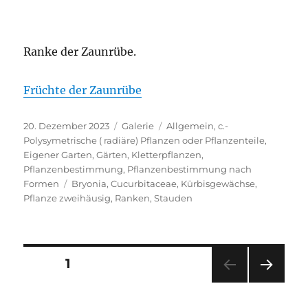
Ranke der Zaunrübe.
Früchte der Zaunrübe
Veröffentlicht
Format
Kategorien
20. Dezember 2023
Galerie
Allgemein
,
c.-
am
Polysymetrische ( radiäre) Pflanzen oder Pflanzenteile
,
Eigener Garten
,
Gärten
,
Kletterpflanzen
,
Pflanzenbestimmung
,
Pflanzenbestimmung nach
Schlagwörter
Formen
Bryonia
,
Cucurbitaceae
,
Kürbisgewächse
,
Pflanze zweihäusig
,
Ranken
,
Stauden
Seitennummerierung
SEITE
1
NÄC
der
HSTE