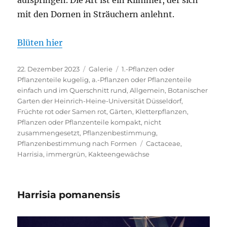
aufspringen. Die Art ist ein Klimmer, der sich
mit den Dornen in Sträuchern anlehnt.
Blüten hier
Veröffentlicht
Format
Kategorien
22. Dezember 2023
Galerie
1.-Pflanzen oder
am
Pflanzenteile kugelig
,
a.-Pflanzen oder Pflanzenteile
einfach und im Querschnitt rund
,
Allgemein
,
Botanischer
Garten der Heinrich-Heine-Universität Düsseldorf
,
Früchte rot oder Samen rot
,
Gärten
,
Kletterpflanzen
,
Pflanzen oder Pflanzenteile kompakt, nicht
zusammengesetzt
,
Pflanzenbestimmung
,
Schlagwörter
Pflanzenbestimmung nach Formen
Cactaceae
,
Harrisia
,
immergrün
,
Kakteengewächse
Harrisia pomanensis