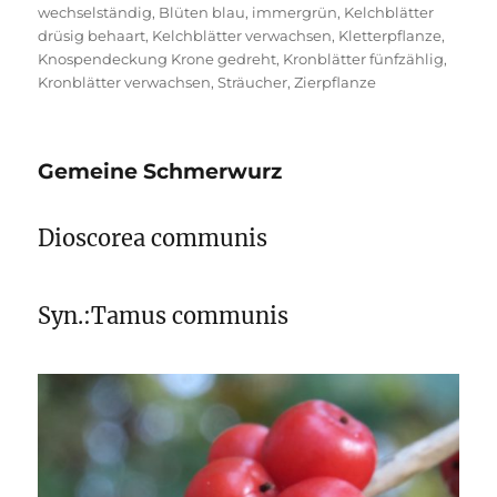
wechselständig
,
Blüten blau
,
immergrün
,
Kelchblätter
drüsig behaart
,
Kelchblätter verwachsen
,
Kletterpflanze
,
Knospendeckung Krone gedreht
,
Kronblätter fünfzählig
,
Kronblätter verwachsen
,
Sträucher
,
Zierpflanze
Gemeine Schmerwurz
Dioscorea communis
Syn.:Tamus communis