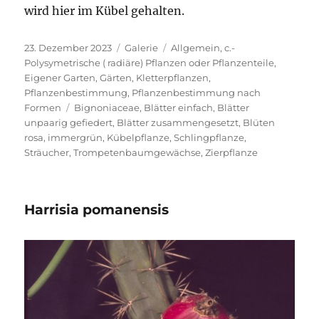
wird hier im Kübel gehalten.
Veröffentlicht
Format
Kategorien
23. Dezember 2023
Galerie
Allgemein
,
c.-
am
Polysymetrische ( radiäre) Pflanzen oder Pflanzenteile
,
Eigener Garten
,
Gärten
,
Kletterpflanzen
,
Pflanzenbestimmung
,
Pflanzenbestimmung nach
Schlagwörter
Formen
Bignoniaceae
,
Blätter einfach
,
Blätter
unpaarig gefiedert
,
Blätter zusammengesetzt
,
Blüten
rosa
,
immergrün
,
Kübelpflanze
,
Schlingpflanze
,
Sträucher
,
Trompetenbaumgewächse
,
Zierpflanze
Harrisia pomanensis