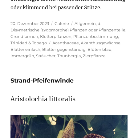
oder klimmend bei passender Stütze.
Veröffentlicht
Format
Kategorien
20. Dezember 2023
Galerie
Allgemein
,
d.-
am
Disymetrische (zygomorphe) Pflanzen oder Pflanzenteile
,
Grundformen
,
Kletterpflanzen
,
Pflanzenbestimmung
,
Schlagwörter
Trinidad & Tobago
Acanthaceae
,
Akanthusgewächse
,
Blätter einfach
,
Blätter gegenständig
,
Blüten blau
,
immergrün
,
Sträucher
,
Thunbergia
,
Zierpflanze
Strand-Pfeifenwinde
Aristolochia littoralis