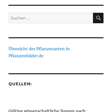
SEIT
Beiträge
E
SU
Suche
nach:
Übersicht der Pflanzenarten in
Pflanzenbilder.de
QUELLEN:
Gültige wissenschaftliche Namen nach: