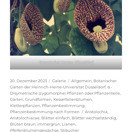
Botanischer Garten Düsseldorf
Veröffentlicht
Format
Kategorien
20. Dezember 2023
Galerie
Allgemein
,
Botanischer
am
Garten der Heinrich-Heine-Universität Düsseldorf
,
d.-
Disymetrische (zygomorphe) Pflanzen oder Pflanzenteile
,
Gärten
,
Grundformen
,
Kesselfallenblumen
,
Kletterpflanzen
,
Pflanzenbestimmung
,
Schlagwörter
Pflanzenbestimmung nach Formen
Aristolochia
,
Aristolochiacae
,
Blätter einfach
,
Blätter wechselständig
,
Blüten braun
,
immergrün
,
Lianen
,
Pfeifenblumengewächse
,
Sträucher