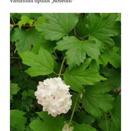
Viburnum opulus ‚Roseum‘