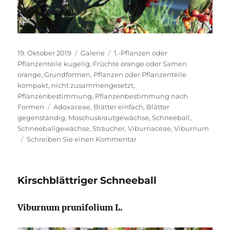
Veröffentlicht
Format
Kategorien
19. Oktober 2019
Galerie
1.-Pflanzen oder
am
Pflanzenteile kugelig
,
Früchte orange oder Samen
orange
,
Grundformen
,
Pflanzen oder Pflanzenteile
kompakt, nicht zusammengesetzt
,
Pflanzenbestimmung
,
Pflanzenbestimmung nach
Schlagwörter
Formen
Adoxaceae
,
Blätter einfach
,
Blätter
gegenständig
,
Moschuskrautgewächse
,
Schneeball
,
Schneeballgewächse
,
Sträucher
,
Viburnaceae
,
Viburnum
zu
Schreiben Sie einen Kommentar
Borstiger
Schneeball
Kirschblättriger Schneeball
Viburnum prunifolium L.