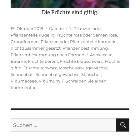
Die Früchte sind giftig.
Veröffentlicht
Format
Kategorien
19. Oktober 2019
Galerie
1.-Pflanzen oder
am
Pflanzenteile kugelig
,
Früchte rosa oder Samen rosa
,
Grundformen
,
Pflanzen oder Pflanzenteile kompakt,
nicht zusammengesetzt
,
Pflanzenbestimmung
,
Schlagwörter
Pflanzenbestimmung nach Formen
Adoxaceae
,
Bäume
,
Früchte bereift
,
Früchte blauschwarz
,
Früchte
giftig
,
Früchte schwarz
,
Moschuskrautgewächse
,
Schneeball
,
Schneeballgewächse
,
Sträucher
,
Viburnaceae
,
Viburnum
Schreiben Sie einen
zu
Kommentar
Kirschblättriger
Schneeball
SU
Suche
nach: