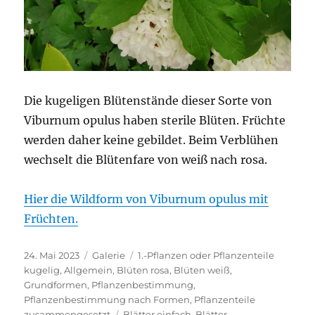
Die kugeligen Blütenstände dieser Sorte von
Viburnum opulus haben sterile Blüten. Früchte
werden daher keine gebildet. Beim Verblühen
wechselt die Blütenfare von weiß nach rosa.
Hier die Wildform von Viburnum opulus mit
Früchten.
Veröffentlicht
Format
Kategorien
24. Mai 2023
Galerie
1.-Pflanzen oder Pflanzenteile
am
kugelig
,
Allgemein
,
Blüten rosa
,
Blüten weiß
,
Grundformen
,
Pflanzenbestimmung
,
Pflanzenbestimmung nach Formen
,
Pflanzenteile
Schlagwörter
zusammengesetzt
Blätter einfach
,
Blätter