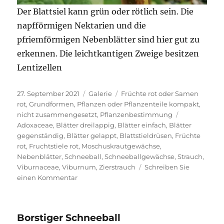
Der Blattsiel kann grün oder rötlich sein. Die
napfförmigen Nektarien und die
pfriemförmigen Nebenblätter sind hier gut zu
erkennen. Die leichtkantigen Zweige besitzen
Lentizellen
Veröffentlicht
Format
Kategorien
27. September 2021
Galerie
Früchte rot oder Samen
am
rot
,
Grundformen
,
Pflanzen oder Pflanzenteile kompakt,
Schlagwörte
nicht zusammengesetzt
,
Pflanzenbestimmung
Adoxaceae
,
Blätter dreilappig
,
Blätter einfach
,
Blätter
gegenständig
,
Blätter gelappt
,
Blattstieldrüsen
,
Früchte
rot
,
Fruchtstiele rot
,
Moschuskrautgewächse
,
Nebenblätter
,
Schneeball
,
Schneeballgewächse
,
Strauch
,
Viburnaceae
,
Viburnum
,
Zierstrauch
Schreiben Sie
zu
einen Kommentar
Gewöhnlicher
Schneeball
Borstiger Schneeball