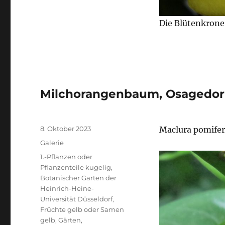
Die Blütenkrone
Milchorangen­­­baum, Osagedo
Veröffentlicht
8. Oktober 2023
Maclura pomife
am
Format
Galerie
Kategorien
1.-Pflanzen oder
Pflanzenteile kugelig
,
Botanischer Garten der
Heinrich-Heine-
Universität Düsseldorf
,
Früchte gelb oder Samen
gelb
,
Gärten
,