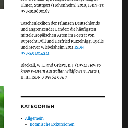
Ulmer, Stuttgart (Hohenheim) 2018, ISBN-13:
9783818600167
Taschenlexikon der Pflanzen Deutschlands
und angrenzender Länder: die häufigsten
mitteleuropäischen Arten im Porträt von
Ruprecht Düll und Herfried Kutzelnigg, Quelle
und Meyer Wiebelsheim 2011,
ISBN
9783494014241
Blackall, W. E. and Grieve, B. J. (1974)
How to
know Western Australian wildflowers
. Parts I,
II, III. ISBN 0 85564 084 7
KATEGORIEN
Allgemein
Botanische Exkursionen