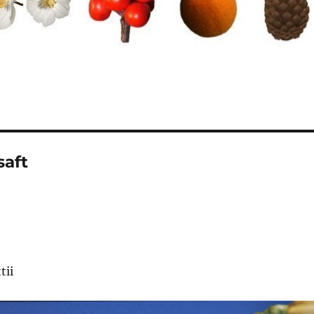
saft
tii