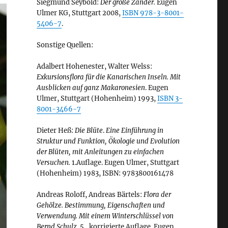
Siegmund Seybold:
Der große Zander.
Eugen
Ulmer KG, Stuttgart 2008,
ISBN 978-3-8001-
5406-7
.
Sonstige Quellen:
Adalbert Hohenester, Walter Welss:
Exkursionsflora für die Kanarischen Inseln. Mit
Ausblicken auf ganz Makaronesien
. Eugen
Ulmer, Stuttgart (Hohenheim) 1993,
ISBN 3-
8001-3466-7
Dieter Heß:
Die Blüte
.
Eine Einführung in
Struktur und Funktion, Ökologie und Evolution
der Blüten, mit Anleitungen zu einfachen
Versuchen.
1.Auflage. Eugen Ulmer, Stuttgart
(Hohenheim) 1983, ISBN: 9783800161478
Andreas Roloff, Andreas Bärtels:
Flora der
Gehölze. Bestimmung, Eigenschaften und
Verwendung. Mit einem Winterschlüssel von
Bernd Schulz.
5., korrigierte Auflage. Eugen