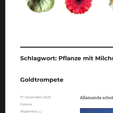
Schlagwort:
Pflanze mit Milch
Goldtrompete
Veröffentlicht
17. Dezember 2023
Allamanda schot
am
Format
Galerie
Kategorien
Allgemein
,
c.-