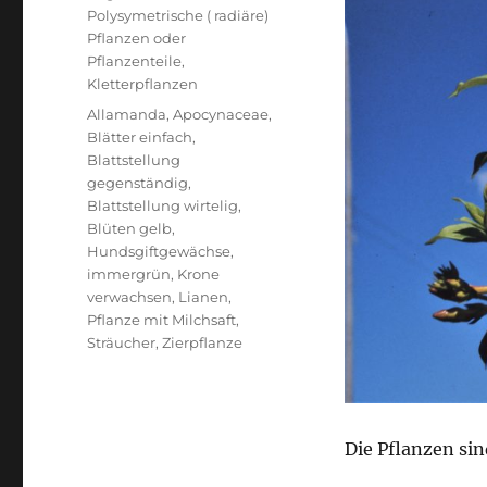
Polysymetrische ( radiäre)
Pflanzen oder
Pflanzenteile
,
Kletterpflanzen
Schlagwörter
Allamanda
,
Apocynaceae
,
Blätter einfach
,
Blattstellung
gegenständig
,
Blattstellung wirtelig
,
Blüten gelb
,
Hundsgiftgewächse
,
immergrün
,
Krone
verwachsen
,
Lianen
,
Pflanze mit Milchsaft
,
Sträucher
,
Zierpflanze
Die Pflanzen sin