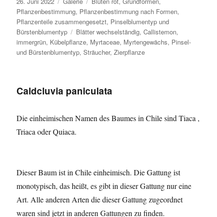
Veröffentlicht
Format
Kategorien
26. Juni 2022
Galerie
Blüten rot
,
Grundformen
,
am
Pflanzenbestimmung
,
Pflanzenbestimmung nach Formen
,
Pflanzenteile zusammengesetzt
,
Pinselblumentyp und
Schlagwörter
Bürstenblumentyp
Blätter wechselständig
,
Callistemon
,
immergrün
,
Kübelpflanze
,
Myrtaceae
,
Myrtengewächs
,
Pinsel-
und Bürstenblumentyp
,
Sträucher
,
Zierpflanze
Caldcluvia paniculata
Die einheimischen Namen des Baumes in Chile sind Tiaca ,
Triaca oder Quiaca.
Dieser Baum ist in Chile einheimisch. Die Gattung ist
monotypisch, das heißt, es gibt in dieser Gattung nur eine
Art. Alle anderen Arten die dieser Gattung zugeordnet
waren sind jetzt in anderen Gattungen zu finden.