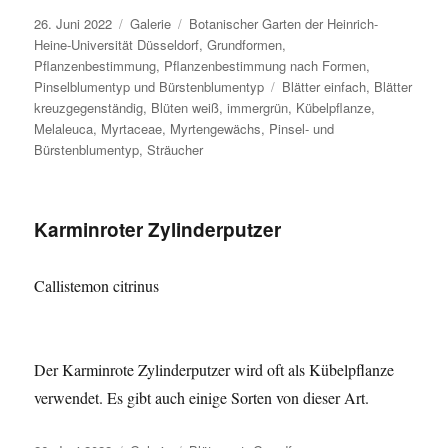
Veröffentlicht
Format
Kategorien
26. Juni 2022
Galerie
Botanischer Garten der Heinrich-
am
Heine-Universität Düsseldorf
,
Grundformen
,
Pflanzenbestimmung
,
Pflanzenbestimmung nach Formen
,
Schlagwörter
Pinselblumentyp und Bürstenblumentyp
Blätter einfach
,
Blätter
kreuzgegenständig
,
Blüten weiß
,
immergrün
,
Kübelpflanze
,
Melaleuca
,
Myrtaceae
,
Myrtengewächs
,
Pinsel- und
Bürstenblumentyp
,
Sträucher
Karminroter Zylinderputzer
Callistemon citrinus
Der Karminrote Zylinderputzer wird oft als Kübelpflanze
verwendet. Es gibt auch einige Sorten von dieser Art.