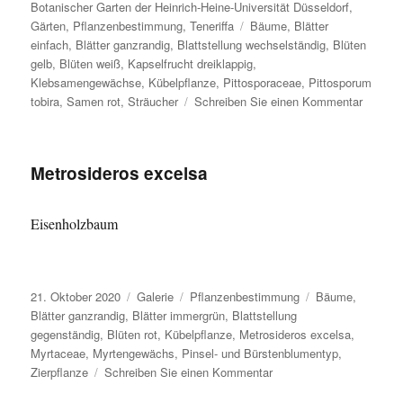
am
Botanischer Garten der Heinrich-Heine-Universität Düsseldorf
,
Schlagwörter
Gärten
,
Pflanzenbestimmung
,
Teneriffa
Bäume
,
Blätter
einfach
,
Blätter ganzrandig
,
Blattstellung wechselständig
,
Blüten
gelb
,
Blüten weiß
,
Kapselfrucht dreiklappig
,
Klebsamengewächse
,
Kübelpflanze
,
Pittosporaceae
,
Pittosporum
zu
tobira
,
Samen rot
,
Sträucher
Schreiben Sie einen Kommentar
Pittosp
tobira
Metrosideros excelsa
Eisenholzbaum
Veröffentlicht
Format
Kategorien
Schlagwörter
21. Oktober 2020
Galerie
Pflanzenbestimmung
Bäume
,
am
Blätter ganzrandig
,
Blätter immergrün
,
Blattstellung
gegenständig
,
Blüten rot
,
Kübelpflanze
,
Metrosideros excelsa
,
Myrtaceae
,
Myrtengewächs
,
Pinsel- und Bürstenblumentyp
,
zu
Zierpflanze
Schreiben Sie einen Kommentar
Metrosideros