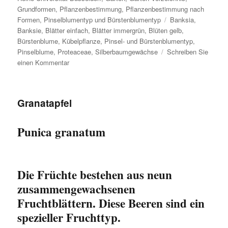
Grundformen
,
Pflanzenbestimmung
,
Pflanzenbestimmung nach
Schlagwörter
Formen
,
Pinselblumentyp und Bürstenblumentyp
Banksia
,
Banksie
,
Blätter einfach
,
Blätter immergrün
,
Blüten gelb
,
Bürstenblume
,
Kübelpflanze
,
Pinsel- und Bürstenblumentyp
,
Pinselblume
,
Proteaceae
,
Silberbaumgewächse
Schreiben Sie
zu
einen Kommentar
Dornige
Banksie
Granat­apfel­
Punica granatum
Die Früchte bestehen aus neun
zusammengewachsenen
Fruchtblättern. Diese Beeren sind ein
spezieller Fruchttyp.