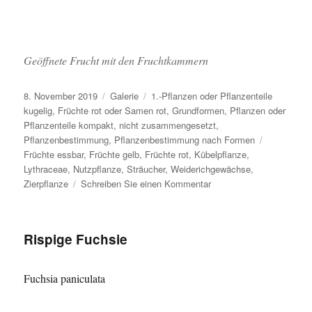
Geöffnete Frucht mit den Fruchtkammern
Veröffentlicht
Format
Kategorien
8. November 2019
Galerie
1.-Pflanzen oder Pflanzenteile
am
kugelig
,
Früchte rot oder Samen rot
,
Grundformen
,
Pflanzen oder
Pflanzenteile kompakt, nicht zusammengesetzt
,
Schlagwört
Pflanzenbestimmung
,
Pflanzenbestimmung nach Formen
Früchte essbar
,
Früchte gelb
,
Früchte rot
,
Kübelpflanze
,
Lythraceae
,
Nutzpflanze
,
Sträucher
,
Weiderichgewächse
,
zu
Zierpflanze
Schreiben Sie einen Kommentar
Granat­
apfel­
Rispige Fuchsie
Fuchsia paniculata