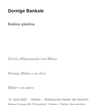
excelsa
Dornige Banksie
Banksia spinulosa
Teil des Blütenstandes mit Blüten
Dornige Blätter von oben
Blätter von unten
Veröffentlicht
Format
Kategorien
13. April 2020
Galerie
Botanischer Garten der Heinrich-
am
Heine-Universität Düsseldorf
,
Gärten
,
Gärten Verzeichnis
,