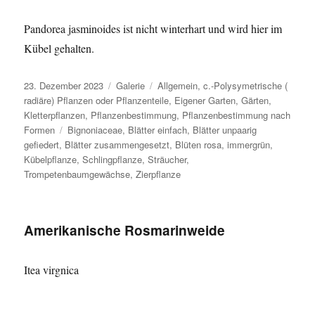
Pandorea jasminoides ist nicht winterhart und wird hier im
Kübel gehalten.
Veröffentlicht
Format
Kategorien
23. Dezember 2023
Galerie
Allgemein
,
c.-Polysymetrische (
am
radiäre) Pflanzen oder Pflanzenteile
,
Eigener Garten
,
Gärten
,
Kletterpflanzen
,
Pflanzenbestimmung
,
Pflanzenbestimmung nach
Schlagwörter
Formen
Bignoniaceae
,
Blätter einfach
,
Blätter unpaarig
gefiedert
,
Blätter zusammengesetzt
,
Blüten rosa
,
immergrün
,
Kübelpflanze
,
Schlingpflanze
,
Sträucher
,
Trompetenbaumgewächse
,
Zierpflanze
Amerikanische Rosmarinweide
Itea virgnica