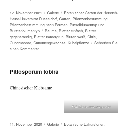
Veröffentlicht
Format
Kategorien
12. November 2021
Galerie
Botanischer Garten der Heinrich-
am
Heine-Universität Düsseldorf
,
Gärten
,
Pflanzenbestimmung
,
Pflanzenbestimmung nach Formen
,
Pinselblumentyp und
Schlagwörter
Bürstenblumentyp
Bäume
,
Blätter einfach
,
Blätter
gegenständig
,
Blätter immergrün
,
Blüten weiß
,
Chile
,
Cunoniaceae
,
Cunoniengewächse
,
Kübelpflanze
Schreiben Sie
zu
einen Kommentar
Caldcluvia
paniculata
Pittosporum tobira
Chinesischer Klebsame
Früchte zusammen­gesetzt
Veröffentlicht
Format
Kategorien
11. November 2020
Galerie
Botanische Exkursionen
,