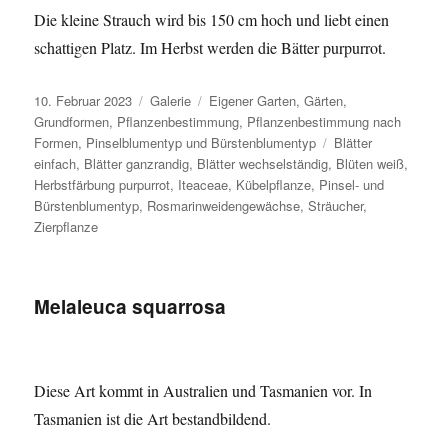
Die kleine Strauch wird bis 150 cm hoch und liebt einen
schattigen Platz. Im Herbst werden die Bätter purpurrot.
Veröffentlicht
Format
Kategorien
10. Februar 2023
Galerie
Eigener Garten
,
Gärten
,
am
Grundformen
,
Pflanzenbestimmung
,
Pflanzenbestimmung nach
Schlagwörter
Formen
,
Pinselblumentyp und Bürstenblumentyp
Blätter
einfach
,
Blätter ganzrandig
,
Blätter wechselständig
,
Blüten weiß
,
Herbstfärbung purpurrot
,
Iteaceae
,
Kübelpflanze
,
Pinsel- und
Bürstenblumentyp
,
Rosmarinweidengewächse
,
Sträucher
,
Zierpflanze
Melaleuca squarrosa
Diese Art kommt in Australien und Tasmanien vor. In
Tasmanien ist die Art bestandbildend.