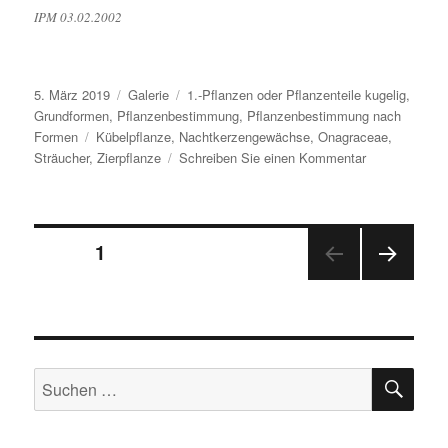
IPM 03.02.2002
Veröffentlicht
Format
Kategorien
5. März 2019
Galerie
1.-Pflanzen oder Pflanzenteile kugelig
,
am
Grundformen
,
Pflanzenbestimmung
,
Pflanzenbestimmung nach
Schlagwörter
Formen
Kübelpflanze
,
Nachtkerzengewächse
,
Onagraceae
,
zu
Sträucher
,
Zierpflanze
Schreiben Sie einen Kommentar
Rispige
Fuchsie
Seitennummerierung
SEITE
1
NÄC
der
HSTE
SEIT
Beiträge
E
SU
Suche
nach: