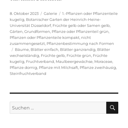
Veröffentlicht
Format
Kategorien
8. Oktober 2023
Galerie
1.-Pflanzen oder Pflanzenteile
am
kugelig
,
Botanischer Garten der Heinrich-Heine-
Universität Düsseldorf
,
Früchte gelb oder Samen gelb
,
Gärten
,
Grundformen
,
Pflanze oder Pflanzenteil grün
,
Pflanzen oder Pflanzenteile kompakt, nicht
zusammengesetzt
,
Pflanzenbestimmung nach Formen
Schlagwörter
Bäume
,
Blätter einfach
,
Blätter ganzrandig
,
Blätter
wechselständig
,
Früchte gelb
,
Früchte grün
,
Früchte
kugelig
,
Fruchtverband
,
Maulbeergewächse
,
Moraceae
,
Pflanze dornig
,
Pflanze mit Milchsaft
,
Pflanze zweihäusig
,
Steinfruchtverband
SU
Suche
nach: