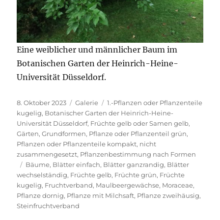
Eine weiblicher und männlicher Baum im
Botanischen Garten der Heinrich-Heine-
Universität Düsseldorf.
Veröffentlicht
Format
Kategorien
8. Oktober 2023
Galerie
1.-Pflanzen oder Pflanzenteile
am
kugelig
,
Botanischer Garten der Heinrich-Heine-
Universität Düsseldorf
,
Früchte gelb oder Samen gelb
,
Gärten
,
Grundformen
,
Pflanze oder Pflanzenteil grün
,
Pflanzen oder Pflanzenteile kompakt, nicht
zusammengesetzt
,
Pflanzenbestimmung nach Formen
Schlagwörter
Bäume
,
Blätter einfach
,
Blätter ganzrandig
,
Blätter
wechselständig
,
Früchte gelb
,
Früchte grün
,
Früchte
kugelig
,
Fruchtverband
,
Maulbeergewächse
,
Moraceae
,
Pflanze dornig
,
Pflanze mit Milchsaft
,
Pflanze zweihäusig
,
Steinfruchtverband