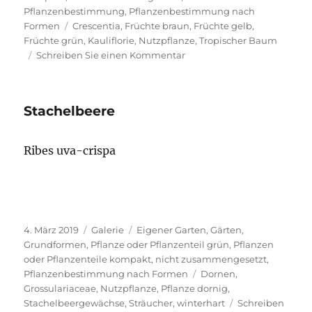
Pflanzenbestimmung
,
Pflanzenbestimmung nach
Schlagwörter
Formen
Crescentia
,
Früchte braun
,
Früchte gelb
,
Früchte grün
,
Kauliflorie
,
Nutzpflanze
,
Tropischer Baum
zu
Schreiben Sie einen Kommentar
Kalebassenbaum
Stachelbeere
Ribes uva-crispa
Veröffentlicht
Format
Kategorien
4. März 2019
Galerie
Eigener Garten
,
Gärten
,
am
Grundformen
,
Pflanze oder Pflanzenteil grün
,
Pflanzen
oder Pflanzenteile kompakt, nicht zusammengesetzt
,
Schlagwörter
Pflanzenbestimmung nach Formen
Dornen
,
Grossulariaceae
,
Nutzpflanze
,
Pflanze dornig
,
Stachelbeergewächse
,
Sträucher
,
winterhart
Schreiben