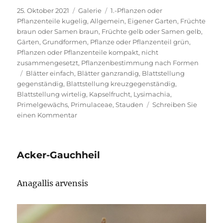
Veröffentlicht
Format
Kategorien
25. Oktober 2021
Galerie
1.-Pflanzen oder
am
Pflanzenteile kugelig
,
Allgemein
,
Eigener Garten
,
Früchte
braun oder Samen braun
,
Früchte gelb oder Samen gelb
,
Gärten
,
Grundformen
,
Pflanze oder Pflanzenteil grün
,
Pflanzen oder Pflanzenteile kompakt, nicht
zusammengesetzt
,
Pflanzenbestimmung nach Formen
Schlagwörter
Blätter einfach
,
Blätter ganzrandig
,
Blattstellung
gegenständig
,
Blattstellung kreuzgegenständig
,
Blattstellung wirtelig
,
Kapselfrucht
,
Lysimachia
,
Primelgewächs
,
Primulaceae
,
Stauden
Schreiben Sie
zu
einen Kommentar
Gewöhnlicher
Gilbweiderich
Acker-Gauchheil
Anagallis arvensis