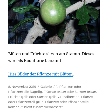
Blüten und Früchte sitzen am Stamm. Dieses
wird als Kauliflorie benannt.
Hier Bilder der Pflanze mit Blüten
.
Veröffentlicht
Format
Kategorien
8. November 2019
Galerie
1.-Pflanzen oder
am
Pflanzenteile kugelig
,
Früchte braun oder Samen braun
,
Früchte gelb oder Samen gelb
,
Grundformen
,
Pflanze
oder Pflanzenteil grün
,
Pflanzen oder Pflanzenteile
kompakt, nicht zusammengesetzt
,