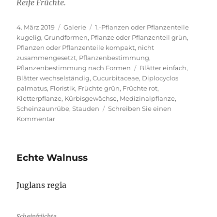
Reife Früchte.
Veröffentlicht
Format
Kategorien
4. März 2019
Galerie
1.-Pflanzen oder Pflanzenteile
am
kugelig
,
Grundformen
,
Pflanze oder Pflanzenteil grün
,
Pflanzen oder Pflanzenteile kompakt, nicht
zusammengesetzt
,
Pflanzenbestimmung
,
Schlagwörter
Pflanzenbestimmung nach Formen
Blätter einfach
,
Blätter wechselständig
,
Cucurbitaceae
,
Diplocyclos
palmatus
,
Floristik
,
Früchte grün
,
Früchte rot
,
Kletterpflanze
,
Kürbisgewächse
,
Medizinalpflanze
,
Scheinzaunrübe
,
Stauden
Schreiben Sie einen
zu
Kommentar
Scheinzaunrübe
Echte Walnuss
Juglans regia
Scheinfrüchte