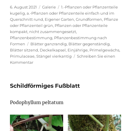
Veröffentlicht
Format
Kategorien
6. August 2021
Galerie
1.-Pflanzen oder Pflanzenteile
am
kugelig
,
a.-Pflanzen oder Pflanzenteile einfach und im
Querschnitt rund
,
Eigener Garten
,
Grundformen
,
Pflanze
oder Pflanzenteil grün
,
Pflanzen oder Pflanzenteile
kompakt, nicht zusammengesetzt
,
Pflanzenbestimmung
,
Pflanzenbestimmung nach
Schlagwörter
Formen
Blätter ganzrandig
,
Blätter gegenständig
,
Blätter sitzend
,
Deckelkapsel
,
Einjährige
,
Primelgewächs
,
Primulaceae
,
Stängel vierkantig
Schreiben Sie einen
zu
Kommentar
Acker-
Gauchheil
Schildförmiges Fußblatt
Podophyllum peltatum