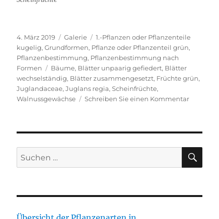
Veröffentlicht
Format
Kategorien
4. März 2019
Galerie
1.-Pflanzen oder Pflanzenteile
am
kugelig
,
Grundformen
,
Pflanze oder Pflanzenteil grün
,
Pflanzenbestimmung
,
Pflanzenbestimmung nach
Schlagwörter
Formen
Bäume
,
Blätter unpaarig gefiedert
,
Blätter
wechselständig
,
Blätter zusammengesetzt
,
Früchte grün
,
Juglandaceae
,
Juglans regia
,
Scheinfrüchte
,
zu
Walnussgewächse
Schreiben Sie einen Kommentar
Echte
Walnuss
SU
Suche
nach:
Übersicht der Pflanzenarten in