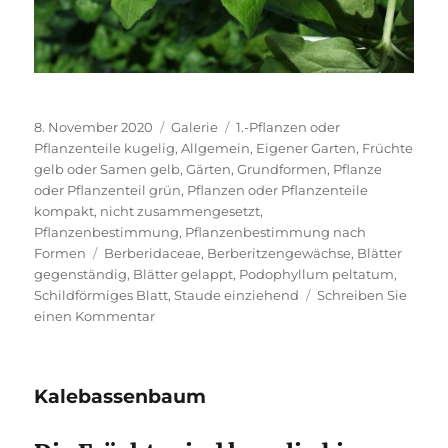
Veröffentlicht
Format
Kategorien
8. November 2020
Galerie
1.-Pflanzen oder
am
Pflanzenteile kugelig
,
Allgemein
,
Eigener Garten
,
Früchte
gelb oder Samen gelb
,
Gärten
,
Grundformen
,
Pflanze
oder Pflanzenteil grün
,
Pflanzen oder Pflanzenteile
kompakt, nicht zusammengesetzt
,
Pflanzenbestimmung
,
Pflanzenbestimmung nach
Schlagwörter
Formen
Berberidaceae
,
Berberitzengewächse
,
Blätter
gegenständig
,
Blätter gelappt
,
Podophyllum peltatum
,
Schildförmiges Blatt
,
Staude einziehend
Schreiben Sie
zu
einen Kommentar
Schildförmiges
Fußblatt
Kalebassenbaum