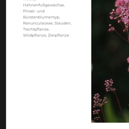
Hahnenfußgewächse
,
Pinsel- und
Bürstenblumentyp
,
Ranunculaceae
,
Stauden
,
Trachtpflanze
,
Wildpflanze
,
Zierpflanze