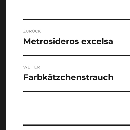
Beitragsnavigation
ZURÜCK
Metrosideros excelsa
Vorheriger
Beitrag:
WEITER
Farbkätzchenstrauch
Nächster
Beitrag: