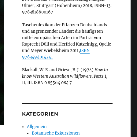
Ulmer, Stuttgart (Hohenheim) 2018, ISBN-13:
9783818600167
Taschenlexikon der Pflanzen Deutschlands
und angrenzender Länder: die häufigsten
mitteleuropäischen Arten im Porträt von
Ruprecht Düll und Herfried Kutzelnigg, Quelle
und Meyer Wiebelsheim 2011,
ISBN
9783494014241
Blackall, W. E. and Grieve, B. J. (1974)
How to
know Western Australian wildflowers
. Parts I,
II, III. ISBN 0 85564 084 7
KATEGORIEN
Allgemein
Botanische Exkursionen