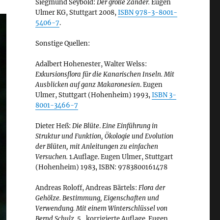
Siegmund Seybold:
Der große Zander.
Eugen
Ulmer KG, Stuttgart 2008,
ISBN 978-3-8001-
5406-7
.
Sonstige Quellen:
Adalbert Hohenester, Walter Welss:
Exkursionsflora für die Kanarischen Inseln. Mit
Ausblicken auf ganz Makaronesien
. Eugen
Ulmer, Stuttgart (Hohenheim) 1993,
ISBN 3-
8001-3466-7
Dieter Heß:
Die Blüte
.
Eine Einführung in
Struktur und Funktion, Ökologie und Evolution
der Blüten, mit Anleitungen zu einfachen
Versuchen.
1.Auflage. Eugen Ulmer, Stuttgart
(Hohenheim) 1983, ISBN: 9783800161478
Andreas Roloff, Andreas Bärtels:
Flora der
Gehölze. Bestimmung, Eigenschaften und
Verwendung. Mit einem Winterschlüssel von
Bernd Schulz.
5., korrigierte Auflage. Eugen