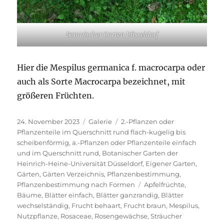
Botanischer Garten Düsseldorf
Hier die Mespilus germanica f. macrocarpa oder
auch als Sorte Macrocarpa bezeichnet, mit
größeren Früchten.
Veröffentlicht
Format
Kategorien
24. November 2023
Galerie
2.-Pflanzen oder
am
Pflanzenteile im Querschnitt rund flach-kugelig bis
scheibenförmig
,
a.-Pflanzen oder Pflanzenteile einfach
und im Querschnitt rund
,
Botanischer Garten der
Heinrich-Heine-Universität Düsseldorf
,
Eigener Garten
,
Gärten
,
Gärten Verzeichnis
,
Pflanzenbestimmung
,
Schlagwörter
Pflanzenbestimmung nach Formen
Apfelfrüchte
,
Bäume
,
Blätter einfach
,
Blätter ganzrandig
,
Blätter
wechselständig
,
Frucht behaart
,
Frucht braun
,
Mespilus
,
Nutzpflanze
,
Rosaceae
,
Rosengewächse
,
Sträucher