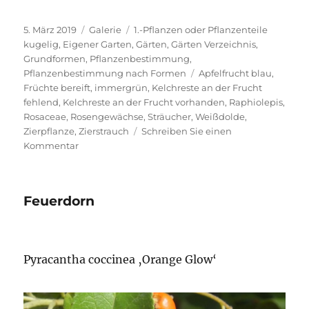
Veröffentlicht
Format
Kategorien
5. März 2019
Galerie
1.-Pflanzen oder Pflanzenteile
am
kugelig
,
Eigener Garten
,
Gärten
,
Gärten Verzeichnis
,
Grundformen
,
Pflanzenbestimmung
,
Schlagwörter
Pflanzenbestimmung nach Formen
Apfelfrucht blau
,
Früchte bereift
,
immergrün
,
Kelchreste an der Frucht
fehlend
,
Kelchreste an der Frucht vorhanden
,
Raphiolepis
,
Rosaceae
,
Rosengewächse
,
Sträucher
,
Weißdolde
,
Zierpflanze
,
Zierstrauch
Schreiben Sie einen
zu
Kommentar
Japanische
Weißdolde
Feuerdorn
Pyracantha coccinea ‚Orange Glow‘