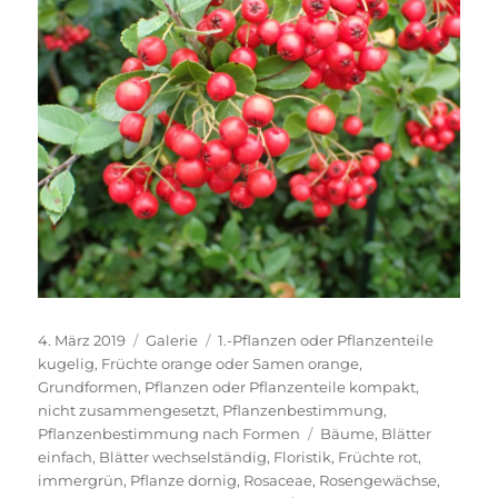
Veröffentlicht
Format
Kategorien
4. März 2019
Galerie
1.-Pflanzen oder Pflanzenteile
am
kugelig
,
Früchte orange oder Samen orange
,
Grundformen
,
Pflanzen oder Pflanzenteile kompakt,
nicht zusammengesetzt
,
Pflanzenbestimmung
,
Schlagwörter
Pflanzenbestimmung nach Formen
Bäume
,
Blätter
einfach
,
Blätter wechselständig
,
Floristik
,
Früchte rot
,
immergrün
,
Pflanze dornig
,
Rosaceae
,
Rosengewächse
,