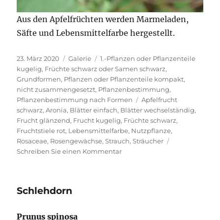
Aus den Apfelfrüchten werden Marmeladen,
Säfte und Lebensmittelfarbe hergestellt.
Veröffentlicht
Format
Kategorien
23. März 2020
Galerie
1.-Pflanzen oder Pflanzenteile
am
kugelig
,
Früchte schwarz oder Samen schwarz
,
Grundformen
,
Pflanzen oder Pflanzenteile kompakt,
nicht zusammengesetzt
,
Pflanzenbestimmung
,
Schlagwörter
Pflanzenbestimmung nach Formen
Apfelfrucht
schwarz
,
Aronia
,
Blätter einfach
,
Blätter wechselständig
,
Frucht glänzend
,
Frucht kugelig
,
Früchte schwarz
,
Fruchtstiele rot
,
Lebensmittelfarbe
,
Nutzpflanze
,
Rosaceae
,
Rosengewächse
,
Strauch
,
Sträucher
zu
Schreiben Sie einen Kommentar
Schwarze
Apfelbeere
Schlehdorn
Prunus spinosa