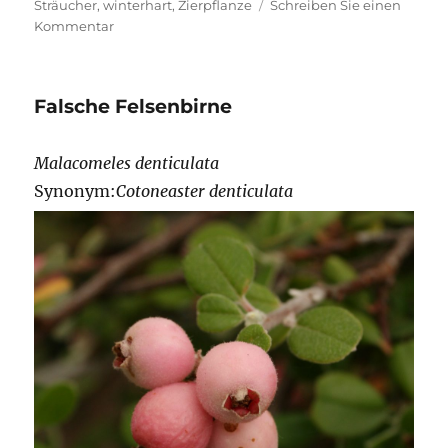
Sträucher
,
winterhart
,
Zierpflanze
Schreiben Sie einen
zu
Kommentar
Feuerdorn
Falsche Felsenbirne
Malacomeles denticulata
Synonym:
Cotoneaster denticulata