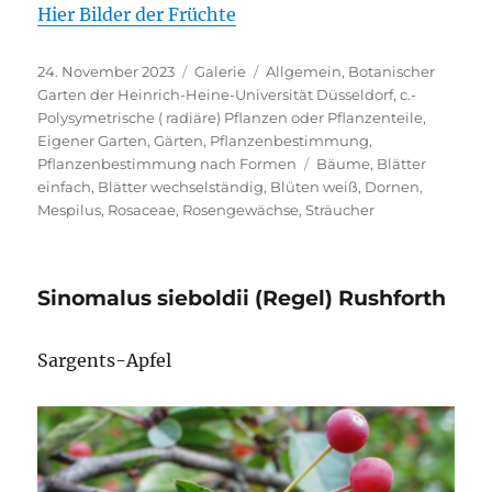
Hier Bilder der Früchte
Veröffentlicht
Format
Kategorien
24. November 2023
Galerie
Allgemein
,
Botanischer
am
Garten der Heinrich-Heine-Universität Düsseldorf
,
c.-
Polysymetrische ( radiäre) Pflanzen oder Pflanzenteile
,
Eigener Garten
,
Gärten
,
Pflanzenbestimmung
,
Schlagwörter
Pflanzenbestimmung nach Formen
Bäume
,
Blätter
einfach
,
Blätter wechselständig
,
Blüten weiß
,
Dornen
,
Mespilus
,
Rosaceae
,
Rosengewächse
,
Sträucher
Sinomalus sieboldii (Regel) Rushforth
Sargents-Apfel