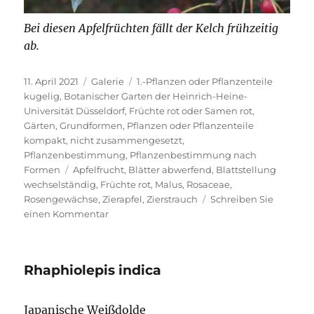
Bei diesen Apfelfrüchten fällt der Kelch frühzeitig
ab.
Veröffentlicht
Format
Kategorien
11. April 2021
Galerie
1.-Pflanzen oder Pflanzenteile
am
kugelig
,
Botanischer Garten der Heinrich-Heine-
Universität Düsseldorf
,
Früchte rot oder Samen rot
,
Gärten
,
Grundformen
,
Pflanzen oder Pflanzenteile
kompakt, nicht zusammengesetzt
,
Pflanzenbestimmung
,
Pflanzenbestimmung nach
Schlagwörter
Formen
Apfelfrucht
,
Blätter abwerfend
,
Blattstellung
wechselständig
,
Früchte rot
,
Malus
,
Rosaceae
,
Rosengewächse
,
Zierapfel
,
Zierstrauch
Schreiben Sie
zu
einen Kommentar
Sinomalus
sieboldii
(Regel)
Rhaphiolepis indica
Rushforth
Japanische Weißdolde