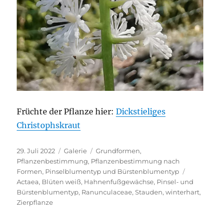
Früchte der Pflanze hier:
Dickstieliges
Christophskraut
Veröffentlicht
Format
Kategorien
29. Juli 2022
Galerie
Grundformen
,
am
Pflanzenbestimmung
,
Pflanzenbestimmung nach
Schlagwör
Formen
,
Pinselblumentyp und Bürstenblumentyp
Actaea
,
Blüten weiß
,
Hahnenfußgewächse
,
Pinsel- und
Bürstenblumentyp
,
Ranunculaceae
,
Stauden
,
winterhart
,
Zierpflanze