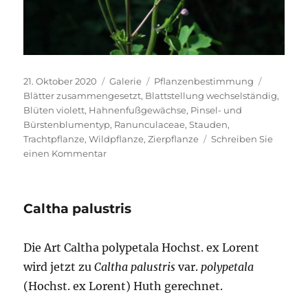
Veröffentlicht
Format
Kategorien
Schlagwö
21. Oktober 2020
Galerie
Pflanzenbestimmung
am
Blätter zusammengesetzt
,
Blattstellung wechselständig
,
Blüten violett
,
Hahnenfußgewächse
,
Pinsel- und
Bürstenblumentyp
,
Ranunculaceae
,
Stauden
,
Trachtpflanze
,
Wildpflanze
,
Zierpflanze
Schreiben Sie
zu
einen Kommentar
Thalictrum
aquilegifolium
Caltha palustris
Die Art Caltha polypetala Hochst. ex Lorent
wird jetzt zu
Caltha palustris
var.
polypetala
(Hochst. ex Lorent) Huth gerechnet.