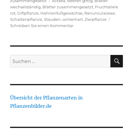
Schlagwörter
zusammengesetzt
Actaea
,
Beeren giftig
,
Blätter
wechselständig
,
Blätter zusammengesetzt
,
Fruchtstiele
rot
,
Giftpflanze
,
Hahnenfußgewächse
,
Ranunculaceae
,
Schattenpflanze
,
Stauden
,
winterhart
,
Zierpflanze
zu
Schreiben Sie einen Kommentar
Weißfrüchtiges
Christophskraut,
Dickstieliges
Christophskraut
SU
Suche
nach:
Übersicht der Pflanzenarten in
Pflanzenbilder.de