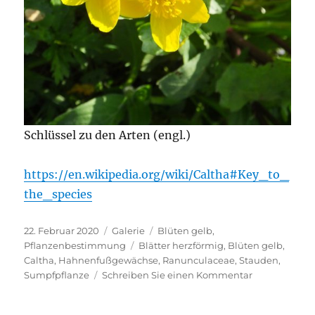
Schlüssel zu den Arten (engl.)
https://en.wikipedia.org/wiki/Caltha#Key_to_
the_species
Veröffentlicht
Format
Kategorien
22. Februar 2020
Galerie
Blüten gelb
,
am
Schlagwörter
Pflanzenbestimmung
Blätter herzförmig
,
Blüten gelb
,
Caltha
,
Hahnenfußgewächse
,
Ranunculaceae
,
Stauden
,
zu
Sumpfpflanze
Schreiben Sie einen Kommentar
Caltha
palustris