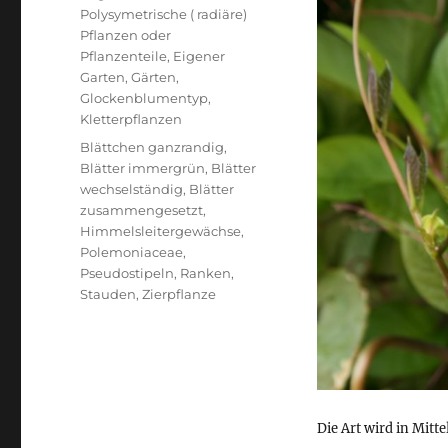
Polysymetrische ( radiäre)
Pflanzen oder
Pflanzenteile
,
Eigener
Garten
,
Gärten
,
Glockenblumentyp
,
Kletterpflanzen
Schlagwörter
Blättchen ganzrandig
,
Blätter immergrün
,
Blätter
wechselständig
,
Blätter
zusammengesetzt
,
Himmelsleitergewächse
,
Polemoniaceae
,
Pseudostipeln
,
Ranken
,
Stauden
,
Zierpflanze
Die Art wird in Mitte