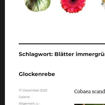
Schlagwort:
Blätter immergrü
Glockenrebe
Veröffentlicht
17. Dezember 2023
Cobaea scan
am
Format
Galerie
Kategorien
Allgemein
,
c.-