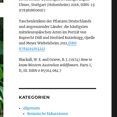
Ulmer, Stuttgart (Hohenheim) 2018, ISBN-13:
9783818600167
Taschenlexikon der Pflanzen Deutschlands
und angrenzender Länder: die häufigsten
mitteleuropäischen Arten im Porträt von
Ruprecht Düll und Herfried Kutzelnigg, Quelle
und Meyer Wiebelsheim 2011,
ISBN
9783494014241
Blackall, W. E. and Grieve, B. J. (1974)
How to
know Western Australian wildflowers
. Parts I,
II, III. ISBN 0 85564 084 7
KATEGORIEN
Allgemein
Botanische Exkursionen