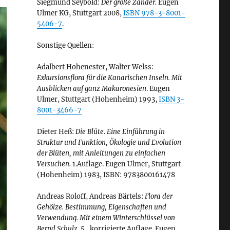
Siegmund Seybold:
Der große Zander.
Eugen
Ulmer KG, Stuttgart 2008,
ISBN 978-3-8001-
5406-7
.
Sonstige Quellen:
Adalbert Hohenester, Walter Welss:
Exkursionsflora für die Kanarischen Inseln. Mit
Ausblicken auf ganz Makaronesien
. Eugen
Ulmer, Stuttgart (Hohenheim) 1993,
ISBN 3-
8001-3466-7
Dieter Heß:
Die Blüte
.
Eine Einführung in
Struktur und Funktion, Ökologie und Evolution
der Blüten, mit Anleitungen zu einfachen
Versuchen.
1.Auflage. Eugen Ulmer, Stuttgart
(Hohenheim) 1983, ISBN: 9783800161478
Andreas Roloff, Andreas Bärtels:
Flora der
Gehölze. Bestimmung, Eigenschaften und
Verwendung. Mit einem Winterschlüssel von
Bernd Schulz.
5., korrigierte Auflage. Eugen