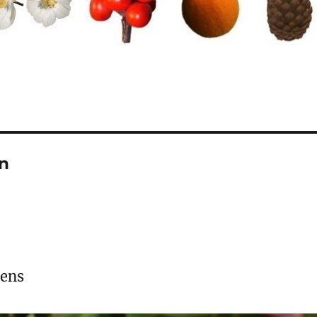
n
dens