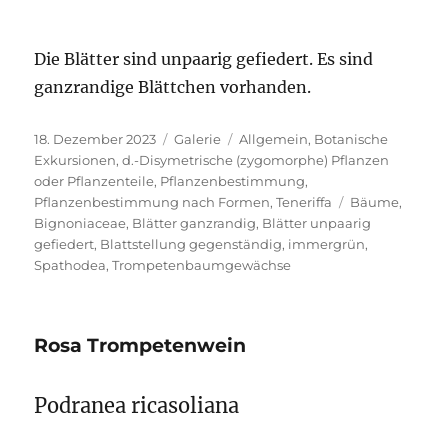
Die Blätter sind unpaarig gefiedert. Es sind
ganzrandige Blättchen vorhanden.
Veröffentlicht
Format
Kategorien
18. Dezember 2023
Galerie
Allgemein
,
Botanische
am
Exkursionen
,
d.-Disymetrische (zygomorphe) Pflanzen
oder Pflanzenteile
,
Pflanzenbestimmung
,
Schlagwörter
Pflanzenbestimmung nach Formen
,
Teneriffa
Bäume
,
Bignoniaceae
,
Blätter ganzrandig
,
Blätter unpaarig
gefiedert
,
Blattstellung gegenständig
,
immergrün
,
Spathodea
,
Trompetenbaumgewächse
Rosa Trompetenwein
Podranea ricasoliana