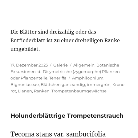
Die Blätter sind dreizahlig oder das
Entfiederblatt ist zu einer dreiteiligen Ranke
umgebildet.
Veröffentlicht
Format
Kategorien
17. Dezember 2023
Galerie
Allgemein
,
Botanische
am
Exkursionen
,
d.-Disymetrische (zygomorphe) Pflanzen
Schlagwörter
oder Pflanzenteile
,
Teneriffa
Amphilophium
,
Bignoniaceae
,
Blättchen ganzrandig
,
immergrün
,
Krone
rot
,
Lianen
,
Ranken
,
Trompetenbaumgewächse
Holunderblättrige Trompetenstrauch
Tecoma stans var. sambucifolia