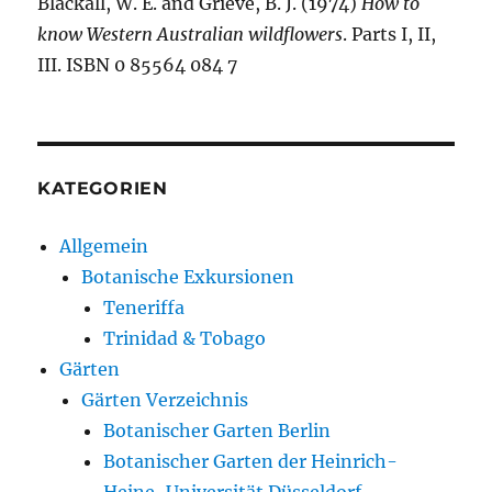
Blackall, W. E. and Grieve, B. J. (1974)
How to
know Western Australian wildflowers
. Parts I, II,
III. ISBN 0 85564 084 7
KATEGORIEN
Allgemein
Botanische Exkursionen
Teneriffa
Trinidad & Tobago
Gärten
Gärten Verzeichnis
Botanischer Garten Berlin
Botanischer Garten der Heinrich-
Heine-Universität Düsseldorf