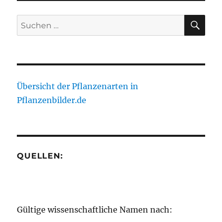
Beiträge
E
SU
Suche
nach:
Übersicht der Pflanzenarten in
Pflanzenbilder.de
QUELLEN:
Gültige wissenschaftliche Namen nach: