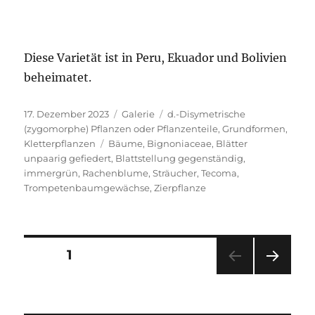
Diese Varietät ist in Peru, Ekuador und Bolivien
beheimatet.
Veröffentlicht
Format
Kategorien
17. Dezember 2023
Galerie
d.-Disymetrische
am
(zygomorphe) Pflanzen oder Pflanzenteile
,
Grundformen
,
Schlagwörter
Kletterpflanzen
Bäume
,
Bignoniaceae
,
Blätter
unpaarig gefiedert
,
Blattstellung gegenständig
,
immergrün
,
Rachenblume
,
Sträucher
,
Tecoma
,
Trompetenbaumgewächse
,
Zierpflanze
Seitennummerierung
SEITE
1
NÄC
der
HSTE
SEIT