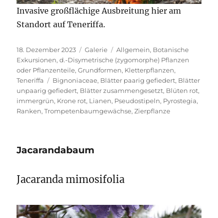
Invasive großflächige Ausbreitung hier am
Standort auf Teneriffa.
Veröffentlicht
Format
Kategorien
18. Dezember 2023
Galerie
Allgemein
,
Botanische
am
Exkursionen
,
d.-Disymetrische (zygomorphe) Pflanzen
oder Pflanzenteile
,
Grundformen
,
Kletterpflanzen
,
Schlagwörter
Teneriffa
Bignoniaceae
,
Blätter paarig gefiedert
,
Blätter
unpaarig gefiedert
,
Blätter zusammengesetzt
,
Blüten rot
,
immergrün
,
Krone rot
,
Lianen
,
Pseudostipeln
,
Pyrostegia
,
Ranken
,
Trompetenbaumgewächse
,
Zierpflanze
Jacarandabaum
Jacaranda mimosifolia