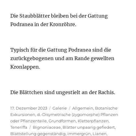
Die Staubblätter bleiben bei der Gattung
Podranea in der Kronröhre.
Typisch für die Gattung Podranea sind die
zurückgebogenen und am Rande gewellten
Kronlappen.
Die Blättchen sind ungestielt an der Rachis.
Veröffentlicht
Format
Kategorien
17. Dezember 2023
Galerie
Allgemein
,
Botanische
am
Exkursionen
,
d.-Disymetrische (zygomorphe) Pflanzen
oder Pflanzenteile
,
Grundformen
,
Kletterpflanzen
,
Schlagwörter
Teneriffa
Bignoniaceae
,
Blätter unpaarig gefiedert
,
Blattstellung gegenständig
,
immergrün
,
Lianen
,