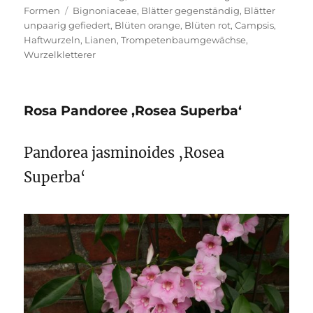
Schlagwörter
Formen
Bignoniaceae
,
Blätter gegenständig
,
Blätter
unpaarig gefiedert
,
Blüten orange
,
Blüten rot
,
Campsis
,
Haftwurzeln
,
Lianen
,
Trompetenbaumgewächse
,
Wurzelkletterer
Rosa Pandoree ‚Rosea Superba‘
Pandorea jasminoides ‚Rosea
Superba‘