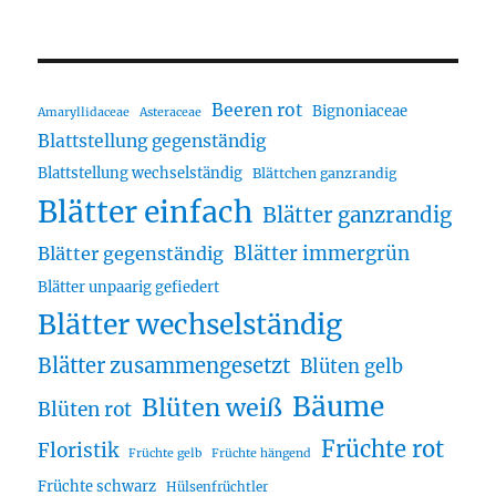
Beeren rot
Bignoniaceae
Amaryllidaceae
Asteraceae
Blattstellung gegenständig
Blattstellung wechselständig
Blättchen ganzrandig
Blätter einfach
Blätter ganzrandig
Blätter immergrün
Blätter gegenständig
Blätter unpaarig gefiedert
Blätter wechselständig
Blätter zusammengesetzt
Blüten gelb
Bäume
Blüten weiß
Blüten rot
Früchte rot
Floristik
Früchte gelb
Früchte hängend
Früchte schwarz
Hülsenfrüchtler