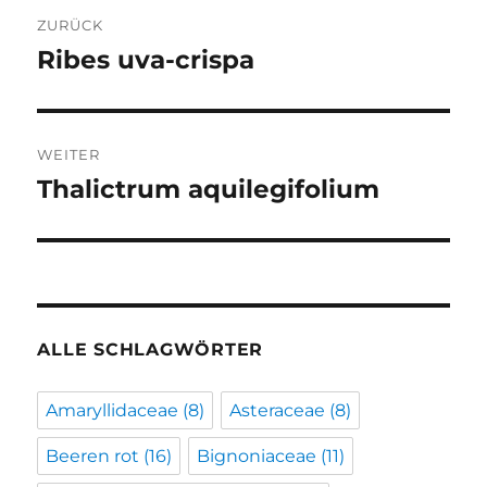
Beitragsnavigation
ZURÜCK
Ribes uva-crispa
Vorheriger
Beitrag:
WEITER
Thalictrum aquilegifolium
Nächster
Beitrag:
ALLE SCHLAGWÖRTER
Amaryllidaceae
(8)
Asteraceae
(8)
Beeren rot
(16)
Bignoniaceae
(11)