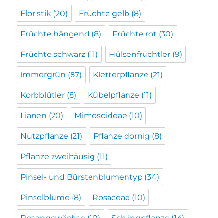
Floristik
(20)
Früchte gelb
(8)
Früchte hängend
(8)
Früchte rot
(30)
Früchte schwarz
(11)
Hülsenfrüchtler
(9)
immergrün
(87)
Kletterpflanze
(21)
Korbblütler
(8)
Kübelpflanze
(11)
Lianen
(20)
Mimosoideae
(10)
Nutzpflanze
(21)
Pflanze dornig
(8)
Pflanze zweihäusig
(11)
Pinsel- und Bürstenblumentyp
(34)
Pinselblume
(8)
Rosaceae
(10)
Rosengewächse
(10)
Schlingpflanze
(14)