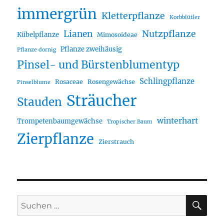
immergrün
Kletterpflanze
Korbblütler
Lianen
Nutzpflanze
Kübelpflanze
Mimosoideae
Pflanze zweihäusig
Pflanze dornig
Pinsel- und Bürstenblumentyp
Schlingpflanze
Rosaceae
Rosengewächse
Pinselblume
Sträucher
Stauden
winterhart
Trompetenbaumgewächse
Tropischer Baum
Zierpflanze
Zierstrauch
SU
Suche
nach: