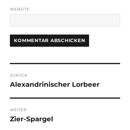
WEBSITE
Beitragsnavigation
ZURÜCK
Alexandrinischer Lorbeer
Vorheriger
Beitrag:
WEITER
Zier-Spargel
Nächster
Beitrag: