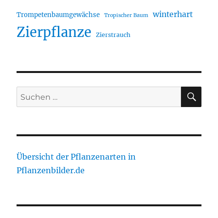
winterhart
Trompetenbaumgewächse
Tropischer Baum
Zierpflanze
Zierstrauch
SU
Suche
nach:
Übersicht der Pflanzenarten in
Pflanzenbilder.de