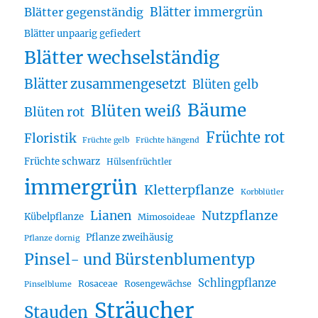
Blätter immergrün
Blätter gegenständig
Blätter unpaarig gefiedert
Blätter wechselständig
Blätter zusammengesetzt
Blüten gelb
Bäume
Blüten weiß
Blüten rot
Früchte rot
Floristik
Früchte gelb
Früchte hängend
Früchte schwarz
Hülsenfrüchtler
immergrün
Kletterpflanze
Korbblütler
Lianen
Nutzpflanze
Kübelpflanze
Mimosoideae
Pflanze zweihäusig
Pflanze dornig
Pinsel- und Bürstenblumentyp
Schlingpflanze
Rosaceae
Rosengewächse
Pinselblume
Sträucher
Stauden