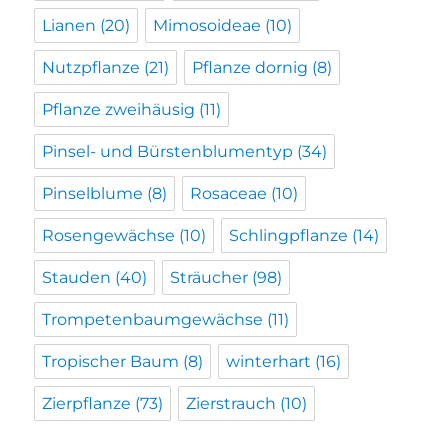
Lianen
(20)
Mimosoideae
(10)
Nutzpflanze
(21)
Pflanze dornig
(8)
Pflanze zweihäusig
(11)
Pinsel- und Bürstenblumentyp
(34)
Pinselblume
(8)
Rosaceae
(10)
Rosengewächse
(10)
Schlingpflanze
(14)
Stauden
(40)
Sträucher
(98)
Trompetenbaumgewächse
(11)
Tropischer Baum
(8)
winterhart
(16)
Zierpflanze
(73)
Zierstrauch
(10)