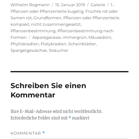
Autor
Veröffentlicht
Format
Kategorien
Wilhelm Rogmann
15. Januar 2019
Galerie
1.-
am
Pflanzen oder Pflanzenteile kugelig
,
Früchte rot oder
Samen rot
,
Grundformen
,
Pflanzen oder Pflanzenteile
kompakt, nicht zusammengesetzt
,
Pflanzenbestimmung
,
Pflanzenbestimmung nach
Schlagwörter
Formen
Asparagaceae
,
immergrün
,
Mäusedorn
,
Phyllokladien
,
Platykladien
,
Scheinblätter
,
Spargelgewächse
,
Sträucher
Schreiben Sie einen
Kommentar
Ihre E-Mail-Adresse wird nicht veröffentlicht.
Erforderliche Felder sind mit
*
markiert
KOMMENTAR
*