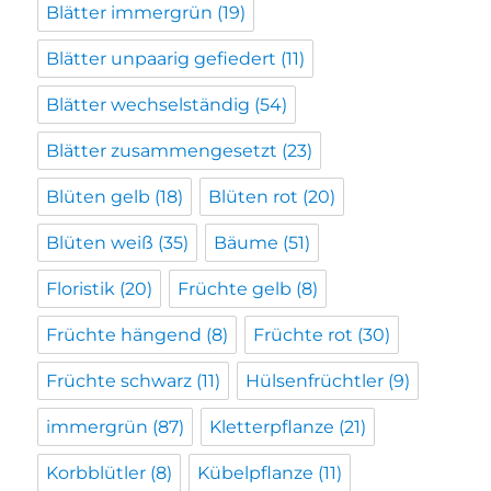
Blätter immergrün
(19)
Blätter unpaarig gefiedert
(11)
Blätter wechselständig
(54)
Blätter zusammengesetzt
(23)
Blüten gelb
(18)
Blüten rot
(20)
Blüten weiß
(35)
Bäume
(51)
Floristik
(20)
Früchte gelb
(8)
Früchte hängend
(8)
Früchte rot
(30)
Früchte schwarz
(11)
Hülsenfrüchtler
(9)
immergrün
(87)
Kletterpflanze
(21)
Korbblütler
(8)
Kübelpflanze
(11)