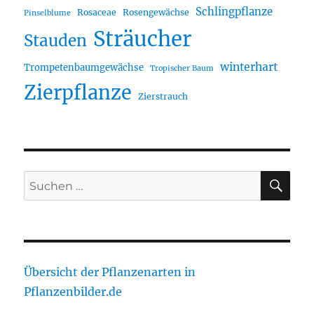
Schlingpflanze
Rosaceae
Rosengewächse
Pinselblume
Sträucher
Stauden
winterhart
Trompetenbaumgewächse
Tropischer Baum
Zierpflanze
Zierstrauch
SU
Suche
nach:
Übersicht der Pflanzenarten in
Pflanzenbilder.de