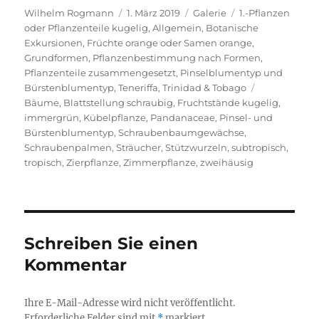
Autor
Veröffentlicht
Format
Kategorien
Wilhelm Rogmann
1. März 2019
Galerie
1.-Pflanzen
am
oder Pflanzenteile kugelig
,
Allgemein
,
Botanische
Exkursionen
,
Früchte orange oder Samen orange
,
Grundformen
,
Pflanzenbestimmung nach Formen
,
Pflanzenteile zusammengesetzt
,
Pinselblumentyp und
Schlagwörte
Bürstenblumentyp
,
Teneriffa
,
Trinidad & Tobago
Bäume
,
Blattstellung schraubig
,
Fruchtstände kugelig
,
immergrün
,
Kübelpflanze
,
Pandanaceae
,
Pinsel- und
Bürstenblumentyp
,
Schraubenbaumgewächse
,
Schraubenpalmen
,
Sträucher
,
Stützwurzeln
,
subtropisch
,
tropisch
,
Zierpflanze
,
Zimmerpflanze
,
zweihäusig
Schreiben Sie einen
Kommentar
Ihre E-Mail-Adresse wird nicht veröffentlicht.
Erforderliche Felder sind mit
*
markiert