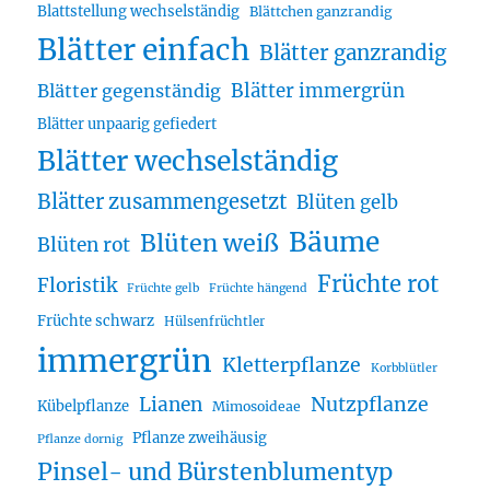
Blattstellung wechselständig
Blättchen ganzrandig
Blätter einfach
Blätter ganzrandig
Blätter immergrün
Blätter gegenständig
Blätter unpaarig gefiedert
Blätter wechselständig
Blätter zusammengesetzt
Blüten gelb
Bäume
Blüten weiß
Blüten rot
Früchte rot
Floristik
Früchte gelb
Früchte hängend
Früchte schwarz
Hülsenfrüchtler
immergrün
Kletterpflanze
Korbblütler
Lianen
Nutzpflanze
Kübelpflanze
Mimosoideae
Pflanze zweihäusig
Pflanze dornig
Pinsel- und Bürstenblumentyp