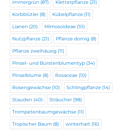
immergrün
(87)
Kletterpflanze
(21)
Korbblütler
(8)
Kübelpflanze
(11)
Lianen
(20)
Mimosoideae
(10)
Nutzpflanze
(21)
Pflanze dornig
(8)
Pflanze zweihäusig
(11)
Pinsel- und Bürstenblumentyp
(34)
Pinselblume
(8)
Rosaceae
(10)
Rosengewächse
(10)
Schlingpflanze
(14)
Stauden
(40)
Sträucher
(98)
Trompetenbaumgewächse
(11)
Tropischer Baum
(8)
winterhart
(16)