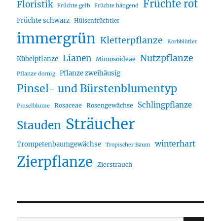
Früchte rot
Floristik
Früchte gelb
Früchte hängend
Früchte schwarz
Hülsenfrüchtler
immergrün
Kletterpflanze
Korbblütler
Lianen
Nutzpflanze
Kübelpflanze
Mimosoideae
Pflanze zweihäusig
Pflanze dornig
Pinsel- und Bürstenblumentyp
Schlingpflanze
Rosaceae
Rosengewächse
Pinselblume
Sträucher
Stauden
winterhart
Trompetenbaumgewächse
Tropischer Baum
Zierpflanze
Zierstrauch
SU