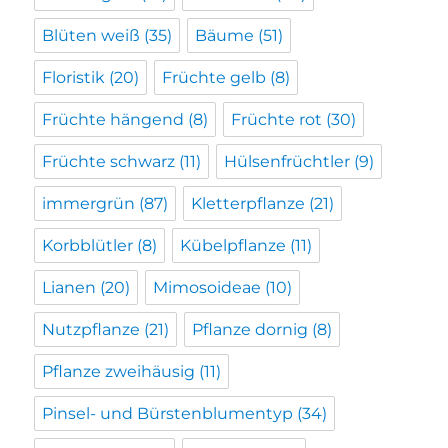
Blüten weiß
(35)
Bäume
(51)
Floristik
(20)
Früchte gelb
(8)
Früchte hängend
(8)
Früchte rot
(30)
Früchte schwarz
(11)
Hülsenfrüchtler
(9)
immergrün
(87)
Kletterpflanze
(21)
Korbblütler
(8)
Kübelpflanze
(11)
Lianen
(20)
Mimosoideae
(10)
Nutzpflanze
(21)
Pflanze dornig
(8)
Pflanze zweihäusig
(11)
Pinsel- und Bürstenblumentyp
(34)