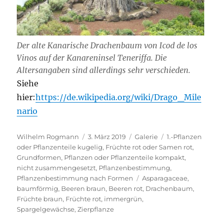
Der alte Kanarische Drachenbaum von Icod de los
Vinos auf der Kanareninsel Teneriffa. Die
Altersangaben sind allerdings sehr verschieden.
Siehe
hier:
https://de.wikipedia.org/wiki/Drago_Mile
nario
Autor
Veröffentlicht
Format
Kategorien
Wilhelm Rogmann
3. März 2019
Galerie
1.-Pflanzen
am
oder Pflanzenteile kugelig
,
Früchte rot oder Samen rot
,
Grundformen
,
Pflanzen oder Pflanzenteile kompakt,
nicht zusammengesetzt
,
Pflanzenbestimmung
,
Schlagwörter
Pflanzenbestimmung nach Formen
Asparagaceae
,
baumförmig
,
Beeren braun
,
Beeren rot
,
Drachenbaum
,
Früchte braun
,
Früchte rot
,
immergrün
,
Spargelgewächse
,
Zierpflanze