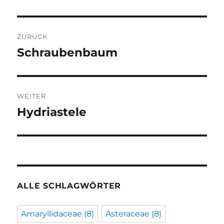
Beitragsnavigation
ZURÜCK
Schraubenbaum
Vorheriger
Beitrag:
WEITER
Hydriastele
Nächster
Beitrag:
ALLE SCHLAGWÖRTER
Amaryllidaceae
(8)
Asteraceae
(8)