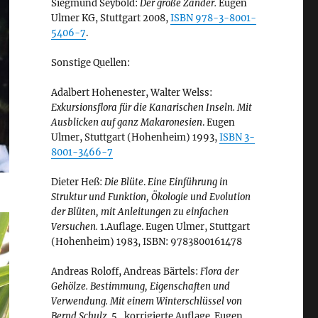
Siegmund Seybold:
Der große Zander.
Eugen
Ulmer KG, Stuttgart 2008,
ISBN 978-3-8001-
5406-7
.
Sonstige Quellen:
Adalbert Hohenester, Walter Welss:
Exkursionsflora für die Kanarischen Inseln. Mit
Ausblicken auf ganz Makaronesien
. Eugen
Ulmer, Stuttgart (Hohenheim) 1993,
ISBN 3-
8001-3466-7
Dieter Heß:
Die Blüte
.
Eine Einführung in
Struktur und Funktion, Ökologie und Evolution
der Blüten, mit Anleitungen zu einfachen
Versuchen.
1.Auflage. Eugen Ulmer, Stuttgart
(Hohenheim) 1983, ISBN: 9783800161478
Andreas Roloff, Andreas Bärtels:
Flora der
Gehölze. Bestimmung, Eigenschaften und
Verwendung. Mit einem Winterschlüssel von
Bernd Schulz.
5., korrigierte Auflage. Eugen