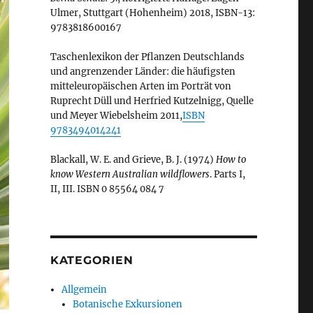
Ulmer, Stuttgart (Hohenheim) 2018, ISBN-13:
9783818600167
Taschenlexikon der Pflanzen Deutschlands
und angrenzender Länder: die häufigsten
mitteleuropäischen Arten im Porträt von
Ruprecht Düll und Herfried Kutzelnigg, Quelle
und Meyer Wiebelsheim 2011,
ISBN
9783494014241
Blackall, W. E. and Grieve, B. J. (1974)
How to
know Western Australian wildflowers
. Parts I,
II, III. ISBN 0 85564 084 7
KATEGORIEN
Allgemein
Botanische Exkursionen