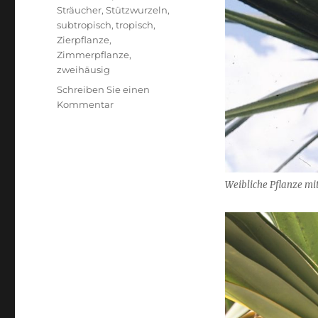
Sträucher
,
Stützwurzeln
,
subtropisch
,
tropisch
,
Zierpflanze
,
Zimmerpflanze
,
zweihäusig
Schreiben Sie einen
zu
Kommentar
Schraubenbaum
Weibliche Pflanze mi