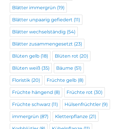
Blätter immergrün
(19)
Blätter unpaarig gefiedert
(11)
Blätter wechselständig
(54)
Blätter zusammengesetzt
(23)
Blüten gelb
(18)
Blüten rot
(20)
Blüten weiß
(35)
Bäume
(51)
Floristik
(20)
Früchte gelb
(8)
Früchte hängend
(8)
Früchte rot
(30)
Früchte schwarz
(11)
Hülsenfrüchtler
(9)
immergrün
(87)
Kletterpflanze
(21)
Korbblütler
(8)
Kübelpflanze
(11)