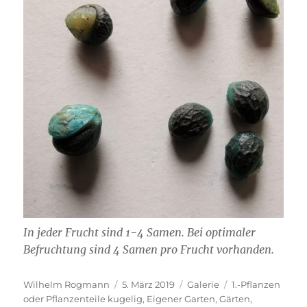
In jeder Frucht sind 1-4 Samen. Bei optimaler
Befruchtung sind 4 Samen pro Frucht vorhanden.
Autor
Veröffentlicht
Format
Kategorien
Wilhelm Rogmann
5. März 2019
Galerie
1.-Pflanzen
am
oder Pflanzenteile kugelig
,
Eigener Garten
,
Gärten
,