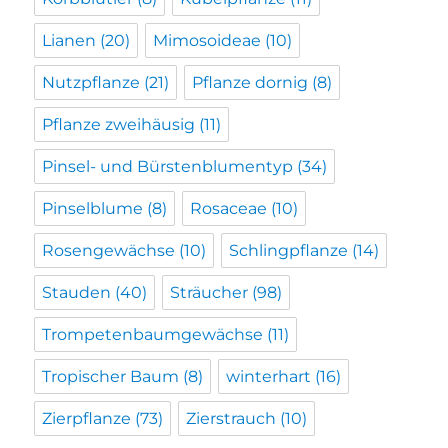
Lianen
(20)
Mimosoideae
(10)
Nutzpflanze
(21)
Pflanze dornig
(8)
Pflanze zweihäusig
(11)
Pinsel- und Bürstenblumentyp
(34)
Pinselblume
(8)
Rosaceae
(10)
Rosengewächse
(10)
Schlingpflanze
(14)
Stauden
(40)
Sträucher
(98)
Trompetenbaumgewächse
(11)
Tropischer Baum
(8)
winterhart
(16)
Zierpflanze
(73)
Zierstrauch
(10)