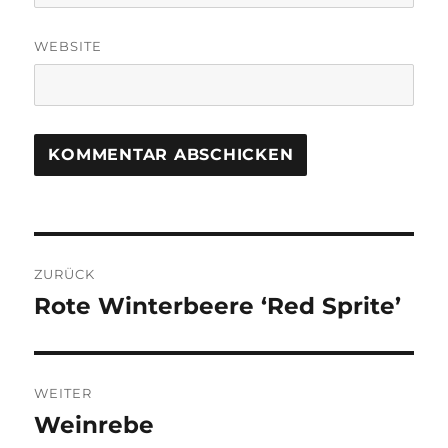
WEBSITE
Beitragsnavigation
ZURÜCK
Rote Winterbeere ‘Red Sprite’
Vorheriger
Beitrag:
WEITER
Weinrebe
Nächster