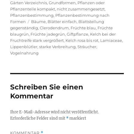
Gärten Verzeichnis
,
Grundformen
,
Pflanzen oder
Pflanzenteile kompakt, nicht zusammengesetzt
,
Pflanzenbestimmung
,
Pflanzenbestimmung nach
Schlagwörter
Formen
Bäume
,
Blätter einfach
,
Blattstellung
gegenständig
,
Clerodendrum
,
Früchte blau
,
Früchte
blaugrün
,
Früchte jadegrün
,
Giftpflanze
,
Kelch bei der
Fruchtreife stark vergrößert
,
Kelch rosa bis rot
,
Lamiaceae
,
Lippenblütler
,
starke Verbreitung
,
Sträucher
,
Vogelnahrung
Schreiben Sie einen
Kommentar
Ihre E-Mail-Adresse wird nicht veröffentlicht.
Erforderliche Felder sind mit
*
markiert
KOMMENTAR
*