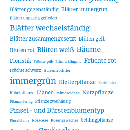
Blätter immergrün
Blätter gegenständig
Blätter unpaarig gefiedert
Blätter wechselständig
Blätter zusammengesetzt
Blüten gelb
Bäume
Blüten weiß
Blüten rot
Früchte rot
Floristik
Früchte gelb
Früchte hängend
Früchte schwarz
Hülsenfrüchtler
immergrün
Kletterpflanze
Korbblütler
Lianen
Nutzpflanze
Kübelpflanze
Mimosoideae
Pflanze zweihäusig
Pflanze dornig
Pinsel- und Bürstenblumentyp
Schlingpflanze
Rosaceae
Rosengewächse
Pinselblume