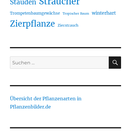
Sträucher
Stauden
winterhart
Trompetenbaumgewächse
Tropischer Baum
Zierpflanze
Zierstrauch
SU
Suche
nach:
Übersicht der Pflanzenarten in
Pflanzenbilder.de