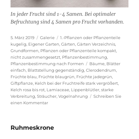
In jeder Frucht sind 1-4 Samen. Bei optimaler
Befruchtung sind 4 Samen pro Frucht vorhanden.
Veröffentlicht
Format
Kategorien
5. März 2019
Galerie
1.-Pflanzen oder Pflanzenteile
am
kugelig
,
Eigener Garten
,
Gärten
,
Gärten Verzeichnis
,
Grundformen
,
Pflanzen oder Pflanzenteile kompakt,
nicht zusammengesetzt
,
Pflanzenbestimmung
,
Schlagwörter
Pflanzenbestimmung nach Formen
Bäume
,
Blätter
einfach
,
Blattstellung gegenständig
,
Clerodendrum
,
Früchte blau
,
Früchte blaugrün
,
Früchte jadegrün
,
Giftpflanze
,
Kelch bei der Fruchtreife stark vergrößert
,
Kelch rosa bis rot
,
Lamiaceae
,
Lippenblütler
,
starke
Verbreitung
,
Sträucher
,
Vogelnahrung
Schreiben Sie
zu
einen Kommentar
Losbaum
Ruhmeskrone