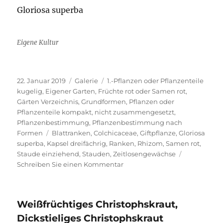
Gloriosa superba
Eigene Kultur
Veröffentlicht
Format
Kategorien
22. Januar 2019
Galerie
1.-Pflanzen oder Pflanzenteile
am
kugelig
,
Eigener Garten
,
Früchte rot oder Samen rot
,
Gärten Verzeichnis
,
Grundformen
,
Pflanzen oder
Pflanzenteile kompakt, nicht zusammengesetzt
,
Pflanzenbestimmung
,
Pflanzenbestimmung nach
Schlagwörter
Formen
Blattranken
,
Colchicaceae
,
Giftpflanze
,
Gloriosa
superba
,
Kapsel dreifächrig
,
Ranken
,
Rhizom
,
Samen rot
,
Staude einziehend
,
Stauden
,
Zeitlosengewächse
zu
Schreiben Sie einen Kommentar
Ruhmeskrone
Weißfrüchtiges Christophskraut,
Dickstieliges Christophskraut