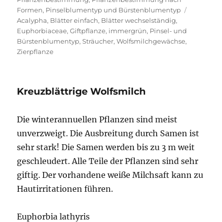
Schlagwör
Formen
,
Pinselblumentyp und Bürstenblumentyp
Acalypha
,
Blätter einfach
,
Blätter wechselständig
,
Euphorbiaceae
,
Giftpflanze
,
immergrün
,
Pinsel- und
Bürstenblumentyp
,
Sträucher
,
Wolfsmilchgewächse
,
Zierpflanze
Kreuzblättrige Wolfsmilch
Die winterannuellen Pflanzen sind meist
unverzweigt. Die Ausbreitung durch Samen ist
sehr stark! Die Samen werden bis zu 3 m weit
geschleudert. Alle Teile der Pflanzen sind sehr
giftig. Der vorhandene weiße Milchsaft kann zu
Hautirritationen führen.
Euphorbia lathyris