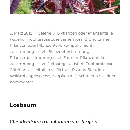
Veröffentlicht
Format
Kategorien
9. März 2019
Galerie
1.-Pflanzen oder Pflanzenteile
am
kugelig
,
Früchte rosa oder Samen rosa
,
Grundformen
,
Pflanzen oder Pflanzenteile kompakt, nicht
zusammengesetzt
,
Pflanzenbestimmung
,
Pflanzenbestimmung nach Formen
,
Pflanzenteile
Schlagwörter
zusammengesetzt
einjärig kultiviert
,
Euphorbiaceae
,
Giftpflanze
,
Heilpflanze
,
Ricinus
,
Rizinus
,
Stauden
,
Wolfsmilchgewächse
,
Zierpflanze
Schreiben Sie einen
zu
Kommentar
Wunderbaum,
Rizinus
Losbaum
Clerodendrum trichotomum
var.
fargesii