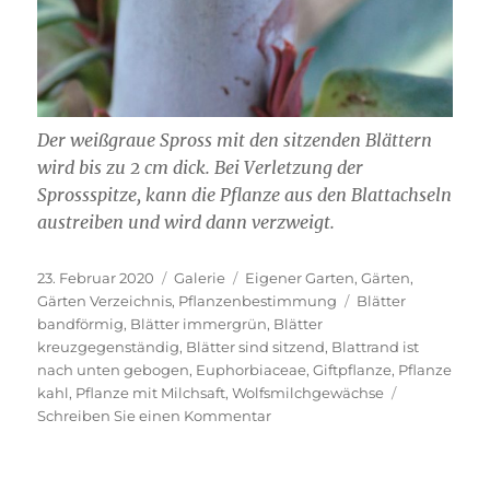
Der weißgraue Spross mit den sitzenden Blättern
wird bis zu 2 cm dick. Bei Verletzung der
Sprossspitze, kann die Pflanze aus den Blattachseln
austreiben und wird dann verzweigt.
Veröffentlicht
Format
Kategorien
23. Februar 2020
Galerie
Eigener Garten
,
Gärten
,
am
Schlagwörter
Gärten Verzeichnis
,
Pflanzenbestimmung
Blätter
bandförmig
,
Blätter immergrün
,
Blätter
kreuzgegenständig
,
Blätter sind sitzend
,
Blattrand ist
nach unten gebogen
,
Euphorbiaceae
,
Giftpflanze
,
Pflanze
kahl
,
Pflanze mit Milchsaft
,
Wolfsmilchgewächse
zu
Schreiben Sie einen Kommentar
Kreuzblättrige
Wolfsmilch