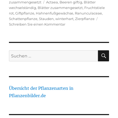
Schlagwörter
zusammengesetzt
Actaea
,
Beeren giftig
,
Blätter
wechselständig
,
Blätter zusammengesetzt
,
Fruchtstiele
rot
,
Giftpflanze
,
Hahnenfußgewächse
,
Ranunculaceae
,
Schattenpflanze
,
Stauden
,
winterhart
,
Zierpflanze
zu
Schreiben Sie einen Kommentar
Weißfrüchtiges
Christophskraut,
Dickstieliges
Christophskraut
SU
Suche
nach:
Übersicht der Pflanzenarten in
Pflanzenbilder.de