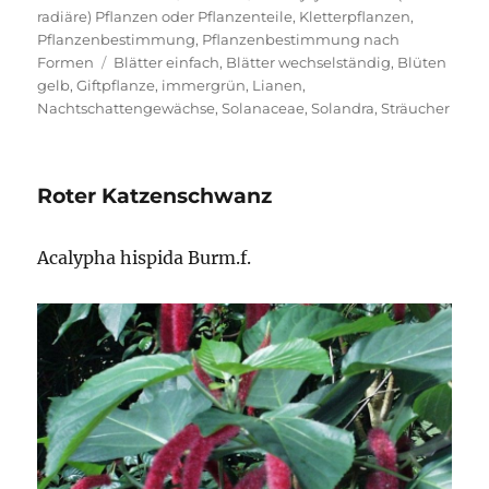
am
radiäre) Pflanzen oder Pflanzenteile
,
Kletterpflanzen
,
Pflanzenbestimmung
,
Pflanzenbestimmung nach
Schlagwörter
Formen
Blätter einfach
,
Blätter wechselständig
,
Blüten
gelb
,
Giftpflanze
,
immergrün
,
Lianen
,
Nachtschattengewächse
,
Solanaceae
,
Solandra
,
Sträucher
Roter Katzenschwanz
Acalypha hispida Burm.f.