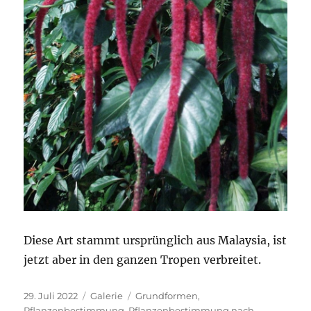
Diese Art stammt ursprünglich aus Malaysia, ist
jetzt aber in den ganzen Tropen verbreitet.
Veröffentlicht
Format
Kategorien
29. Juli 2022
Galerie
Grundformen
,
am
Pflanzenbestimmung
,
Pflanzenbestimmung nach