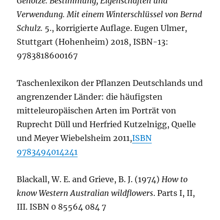
Gehölze. Bestimmung, Eigenschaften und
Verwendung. Mit einem Winterschlüssel von Bernd
Schulz.
5., korrigierte Auflage. Eugen Ulmer,
Stuttgart (Hohenheim) 2018, ISBN-13:
9783818600167
Taschenlexikon der Pflanzen Deutschlands und
angrenzender Länder: die häufigsten
mitteleuropäischen Arten im Porträt von
Ruprecht Düll und Herfried Kutzelnigg, Quelle
und Meyer Wiebelsheim 2011,
ISBN
9783494014241
Blackall, W. E. and Grieve, B. J. (1974)
How to
know Western Australian wildflowers
. Parts I, II,
III. ISBN 0 85564 084 7