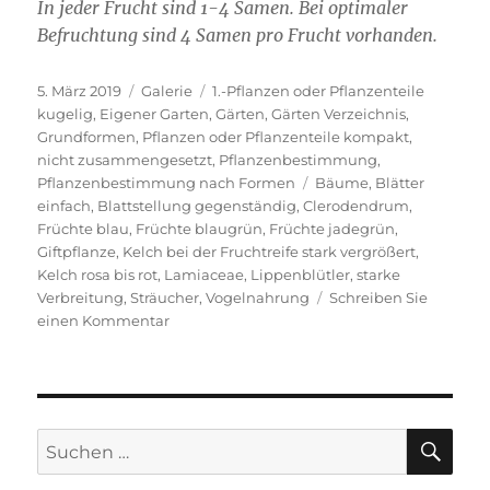
In jeder Frucht sind 1-4 Samen. Bei optimaler
Befruchtung sind 4 Samen pro Frucht vorhanden.
Veröffentlicht
Format
Kategorien
5. März 2019
Galerie
1.-Pflanzen oder Pflanzenteile
am
kugelig
,
Eigener Garten
,
Gärten
,
Gärten Verzeichnis
,
Grundformen
,
Pflanzen oder Pflanzenteile kompakt,
nicht zusammengesetzt
,
Pflanzenbestimmung
,
Schlagwörter
Pflanzenbestimmung nach Formen
Bäume
,
Blätter
einfach
,
Blattstellung gegenständig
,
Clerodendrum
,
Früchte blau
,
Früchte blaugrün
,
Früchte jadegrün
,
Giftpflanze
,
Kelch bei der Fruchtreife stark vergrößert
,
Kelch rosa bis rot
,
Lamiaceae
,
Lippenblütler
,
starke
Verbreitung
,
Sträucher
,
Vogelnahrung
Schreiben Sie
zu
einen Kommentar
Losbaum
SU
Suche
nach: