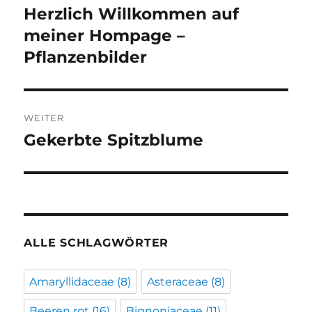
Herzlich Willkommen auf
Vorheriger
Beitrag:
meiner Hompage –
Pflanzenbilder
WEITER
Gekerbte Spitzblume
Nächster
Beitrag:
ALLE SCHLAGWÖRTER
Amaryllidaceae
(8)
Asteraceae
(8)
Beeren rot
(16)
Bignoniaceae
(11)