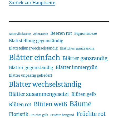
Zurück zur Hauptseite
Beeren rot
Bignoniaceae
Amaryllidaceae
Asteraceae
Blattstellung gegenständig
Blattstellung wechselständig
Blättchen ganzrandig
Blätter einfach
Blätter ganzrandig
Blätter immergrün
Blätter gegenständig
Blätter unpaarig gefiedert
Blätter wechselständig
Blätter zusammengesetzt
Blüten gelb
Bäume
Blüten weiß
Blüten rot
Früchte rot
Floristik
Früchte gelb
Früchte hängend