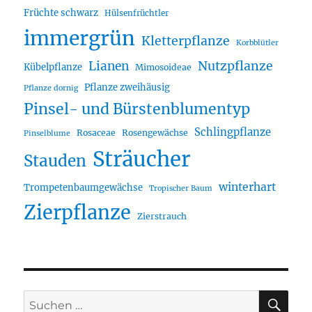
Früchte schwarz
Hülsenfrüchtler
immergrün
Kletterpflanze
Korbblütler
Lianen
Nutzpflanze
Kübelpflanze
Mimosoideae
Pflanze zweihäusig
Pflanze dornig
Pinsel- und Bürstenblumentyp
Schlingpflanze
Rosaceae
Rosengewächse
Pinselblume
Sträucher
Stauden
winterhart
Trompetenbaumgewächse
Tropischer Baum
Zierpflanze
Zierstrauch
SU
Suche