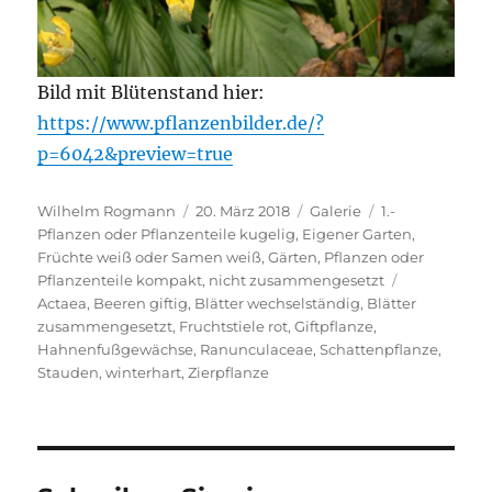
Bild mit Blütenstand hier:
https://www.pflanzenbilder.de/?
p=6042&preview=true
Autor
Veröffentlicht
Format
Kategorien
Wilhelm Rogmann
20. März 2018
Galerie
1.-
am
Pflanzen oder Pflanzenteile kugelig
,
Eigener Garten
,
Früchte weiß oder Samen weiß
,
Gärten
,
Pflanzen oder
Schlagwörte
Pflanzenteile kompakt, nicht zusammengesetzt
Actaea
,
Beeren giftig
,
Blätter wechselständig
,
Blätter
zusammengesetzt
,
Fruchtstiele rot
,
Giftpflanze
,
Hahnenfußgewächse
,
Ranunculaceae
,
Schattenpflanze
,
Stauden
,
winterhart
,
Zierpflanze