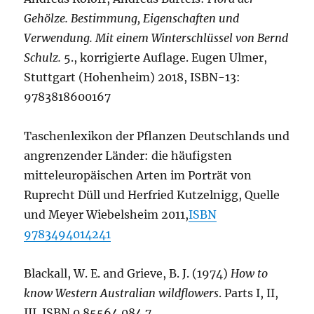
Gehölze. Bestimmung, Eigenschaften und
Verwendung. Mit einem Winterschlüssel von Bernd
Schulz.
5., korrigierte Auflage. Eugen Ulmer,
Stuttgart (Hohenheim) 2018, ISBN-13:
9783818600167
Taschenlexikon der Pflanzen Deutschlands und
angrenzender Länder: die häufigsten
mitteleuropäischen Arten im Porträt von
Ruprecht Düll und Herfried Kutzelnigg, Quelle
und Meyer Wiebelsheim 2011,
ISBN
9783494014241
Blackall, W. E. and Grieve, B. J. (1974)
How to
know Western Australian wildflowers
. Parts I, II,
III. ISBN 0 85564 084 7