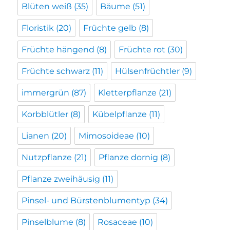
Blüten weiß
(35)
Bäume
(51)
Floristik
(20)
Früchte gelb
(8)
Früchte hängend
(8)
Früchte rot
(30)
Früchte schwarz
(11)
Hülsenfrüchtler
(9)
immergrün
(87)
Kletterpflanze
(21)
Korbblütler
(8)
Kübelpflanze
(11)
Lianen
(20)
Mimosoideae
(10)
Nutzpflanze
(21)
Pflanze dornig
(8)
Pflanze zweihäusig
(11)
Pinsel- und Bürstenblumentyp
(34)
Pinselblume
(8)
Rosaceae
(10)