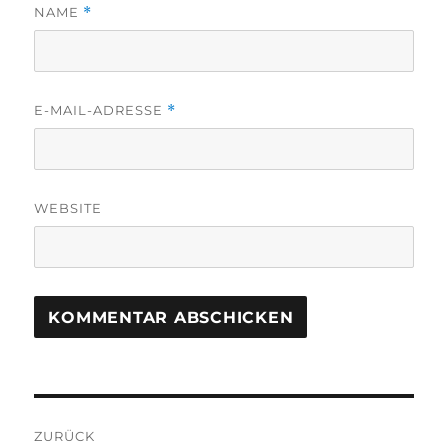
NAME
*
E-MAIL-ADRESSE
*
WEBSITE
Beitragsnavigation
ZURÜCK