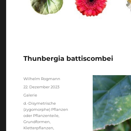
Thunbergia battiscombei
Autor
Wilhelm Rogmann
Veröffentlicht
22. Dezember 2023
am
Format
Galerie
Kategorien
d.-Disymetrische
(zygomorphe) Pflanzen
oder Pflanzenteile
,
Grundformen
,
Kletterpflanzen
,