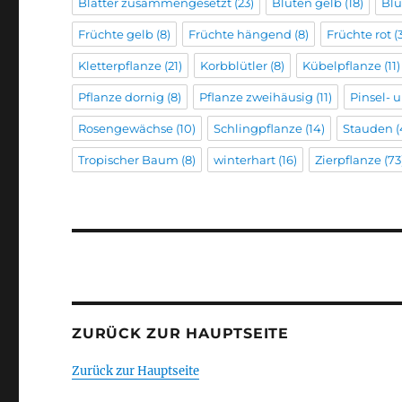
Blätter zusammengesetzt
(23)
Blüten gelb
(18)
Blü
Früchte gelb
(8)
Früchte hängend
(8)
Früchte rot
(
Kletterpflanze
(21)
Korbblütler
(8)
Kübelpflanze
(11)
Pflanze dornig
(8)
Pflanze zweihäusig
(11)
Pinsel-
Rosengewächse
(10)
Schlingpflanze
(14)
Stauden
(
Tropischer Baum
(8)
winterhart
(16)
Zierpflanze
(73
ZURÜCK ZUR HAUPTSEITE
Zurück zur Hauptseite