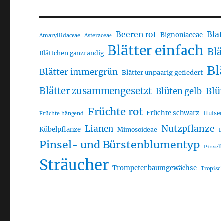
Beeren rot
Bla
Bignoniaceae
Amaryllidaceae
Asteraceae
Blätter einfach
Bl
Blättchen ganzrandig
Bl
Blätter immergrün
Blätter unpaarig gefiedert
Blätter zusammengesetzt
Blü
Blüten gelb
Früchte rot
Früchte schwarz
Hülse
Früchte hängend
Lianen
Nutzpflanze
Kübelpflanze
Mimosoideae
Pinsel- und Bürstenblumentyp
Pinse
Sträucher
Trompetenbaumgewächse
Tropis