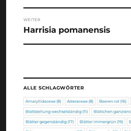
Beitrag:
WEITER
Harrisia pomanensis
Nächster
Beitrag:
ALLE SCHLAGWÖRTER
Amaryllidaceae
(8)
Asteraceae
(8)
Beeren rot
(16)
Blattstellung wechselständig
(11)
Blättchen ganzran
Blätter gegenständig
(17)
Blätter immergrün
(19)
B