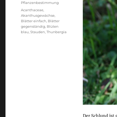
Pflanzenbestimmung
Schlagwörter
Acanthaceae
,
Akanthusgewächse
,
Blätter einfach
,
Blätter
gegenständig
,
Blüten
blau
,
Stauden
,
Thunbergia
Der Schlund ist 