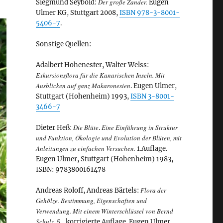
Der große Zander.
Siegmund Seybold:
Eugen
Ulmer KG, Stuttgart 2008,
ISBN 978-3-8001-
5406-7
.
Sonstige Quellen:
Adalbert Hohenester, Walter Welss:
Exkursionsflora für die Kanarischen Inseln. Mit
Ausblicken auf ganz Makaronesien
. Eugen Ulmer,
Stuttgart (Hohenheim) 1993,
ISBN 3-8001-
3466-7
Die Blüte
Eine Einführung in Struktur
Dieter Heß:
.
und Funktion, Ökologie und Evolution der Blüten, mit
Anleitungen zu einfachen Versuchen.
1.Auflage.
Eugen Ulmer, Stuttgart (Hohenheim) 1983,
ISBN: 9783800161478
Flora der
Andreas Roloff, Andreas Bärtels:
Gehölze. Bestimmung, Eigenschaften und
Verwendung. Mit einem Winterschlüssel von Bernd
Schulz.
5., korrigierte Auflage. Eugen Ulmer,