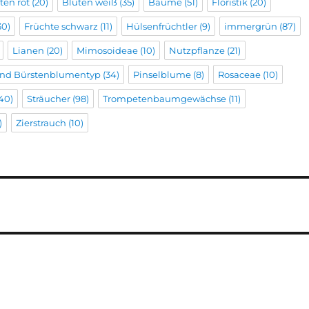
ten rot
(20)
Blüten weiß
(35)
Bäume
(51)
Floristik
(20)
30)
Früchte schwarz
(11)
Hülsenfrüchtler
(9)
immergrün
(87)
Lianen
(20)
Mimosoideae
(10)
Nutzpflanze
(21)
 und Bürstenblumentyp
(34)
Pinselblume
(8)
Rosaceae
(10)
40)
Sträucher
(98)
Trompetenbaumgewächse
(11)
)
Zierstrauch
(10)