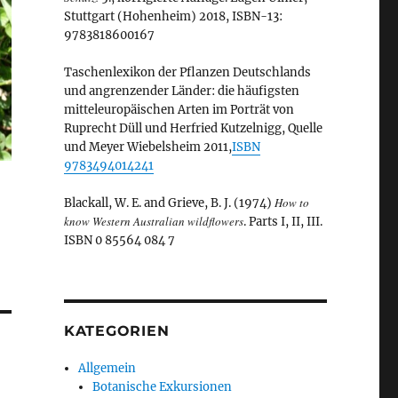
Stuttgart (Hohenheim) 2018, ISBN-13:
9783818600167
Taschenlexikon der Pflanzen Deutschlands
und angrenzender Länder: die häufigsten
mitteleuropäischen Arten im Porträt von
Ruprecht Düll und Herfried Kutzelnigg, Quelle
und Meyer Wiebelsheim 2011,
ISBN
9783494014241
How to
Blackall, W. E. and Grieve, B. J. (1974)
know Western Australian wildflowers
. Parts I, II, III.
ISBN 0 85564 084 7
KATEGORIEN
Allgemein
Botanische Exkursionen