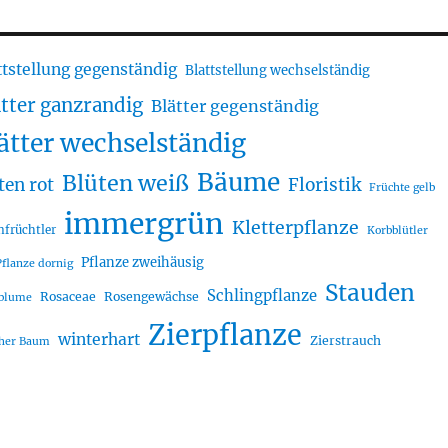
ttstellung gegenständig
Blattstellung wechselständig
ätter ganzrandig
Blätter gegenständig
ätter wechselständig
Bäume
Blüten weiß
ten rot
Floristik
Früchte gelb
immergrün
Kletterpflanze
nfrüchtler
Korbblütler
Pflanze zweihäusig
Pflanze dornig
Stauden
Schlingpflanze
Rosaceae
Rosengewächse
lblume
Zierpflanze
winterhart
Zierstrauch
cher Baum