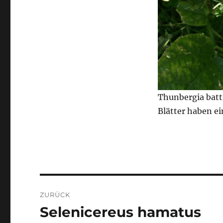
Thunbergia batti
Blätter haben e
Beitragsnavigation
ZURÜCK
Selenicereus hamatus
Vorheriger