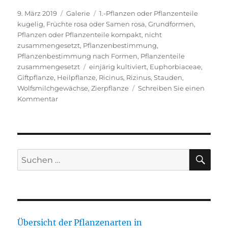
Veröffentlicht
Format
Kategorien
9. März 2019
Galerie
1.-Pflanzen oder Pflanzenteile
am
kugelig
,
Früchte rosa oder Samen rosa
,
Grundformen
,
Pflanzen oder Pflanzenteile kompakt, nicht
zusammengesetzt
,
Pflanzenbestimmung
,
Pflanzenbestimmung nach Formen
,
Pflanzenteile
Schlagwörter
zusammengesetzt
einjärig kultiviert
,
Euphorbiaceae
,
Giftpflanze
,
Heilpflanze
,
Ricinus
,
Rizinus
,
Stauden
,
Wolfsmilchgewächse
,
Zierpflanze
Schreiben Sie einen
zu
Kommentar
Wunderbaum,
Rizinus
SU
Suche
nach:
Übersicht der Pflanzenarten in