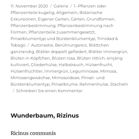
Veröffentlicht
Format
Kategorien
11. November 2020
Galerie
1.-Pflanzen oder
am
Pflanzenteile kugelig
,
Allgemein
,
Botanische
Exkursionen
,
Eigener Garten
,
Gärten
,
Grundformen
,
Pflanzenbestimmung
,
Pflanzenbestimmung nach
Formen
,
Pflanzenteile zusammengesetzt
,
Pinselblumentyp und Bürstenblumentyp
,
Trinidad &
Schlagwörter
Tobago
Autonastie
,
Berührungsreiz
,
Blättchen
ganzrandig
,
Blätter doppelt gefiedert
,
Blätter immergrün
,
Blüten in Köpfchen
,
Blüten rosa
,
Blüten rötlich
,
einjärig
kultiviert
,
Gliederhülse
,
Halbstrauch
,
Hülsenfrucht
,
Hülsenfrüchtler
,
immergrün
,
Leguminosae
,
Mimosa
,
Mimosengewächse
,
Mimosoideae
,
Pinsel- und
Bürstenblumentyp
,
Pinselblume
,
Rahmenhülse
,
Stacheln
zu
Schreiben Sie einen Kommentar
Mimosa
Wunderbaum, Rizinus
Ricinus communis