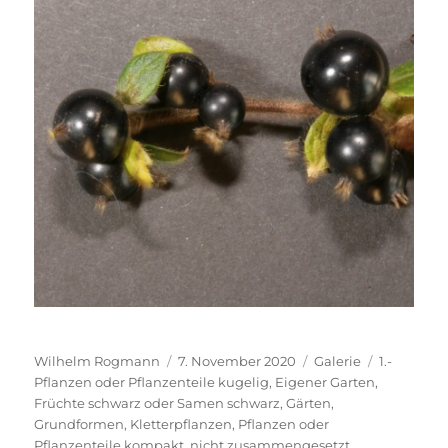
Autor
Veröffentlicht
Format
Kategorie
Wilhelm Rogmann
7. November 2020
Galerie
1.-
am
Pflanzen oder Pflanzenteile kugelig
,
Eigener Garten
,
Früchte schwarz oder Samen schwarz
,
Gärten
,
Grundformen
,
Kletterpflanzen
,
Pflanzen oder
Pflanzenteile kompakt, nicht zusammengesetzt
,