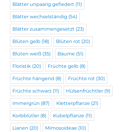
Blätter unpaarig gefiedert
(11)
Blätter wechselständig
(54)
Blätter zusammengesetzt
(23)
Blüten gelb
(18)
Blüten rot
(20)
Blüten weiß
(35)
Bäume
(51)
Floristik
(20)
Früchte gelb
(8)
Früchte hängend
(8)
Früchte rot
(30)
Früchte schwarz
(11)
Hülsenfrüchtler
(9)
immergrün
(87)
Kletterpflanze
(21)
Korbblütler
(8)
Kübelpflanze
(11)
Lianen
(20)
Mimosoideae
(10)