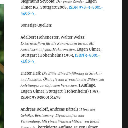
Der große Zander.
Siegmund Seybold:
Eugen
Ulmer KG, Stuttgart 2008,
ISBN 978-3-8001-
5406-7
.
Sonstige Quellen:
Adalbert Hohenester, Walter Welss:
Exkursionsflora für die Kanarischen Inseln. Mit
Ausblicken auf ganz Makaronesien
. Eugen Ulmer,
Stuttgart (Hohenheim) 1993,
ISBN 3-8001-
3466-7
Die Blüte
Eine Einführung in Struktur
Dieter Heß:
.
und Funktion, Ökologie und Evolution der Blüten, mit
Anleitungen zu einfachen Versuchen.
1.Auflage.
Eugen Ulmer, Stuttgart (Hohenheim) 1983,
ISBN: 9783800161478
Flora der
Andreas Roloff, Andreas Bärtels:
Gehölze. Bestimmung, Eigenschaften und
Verwendung. Mit einem Winterschlüssel von Bernd
Schulz.
5., korrigierte Auflage. Eugen Ulmer,