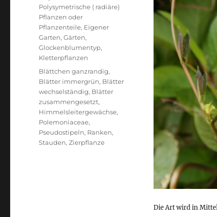
Polysymetrische ( radiäre)
Pflanzen oder
Pflanzenteile
,
Eigener
Garten
,
Gärten
,
Glockenblumentyp
,
Kletterpflanzen
Schlagwörter
Blättchen ganzrandig
,
Blätter immergrün
,
Blätter
wechselständig
,
Blätter
zusammengesetzt
,
Himmelsleitergewächse
,
Polemoniaceae
,
Pseudostipeln
,
Ranken
,
Stauden
,
Zierpflanze
Die Art wird in Mitte