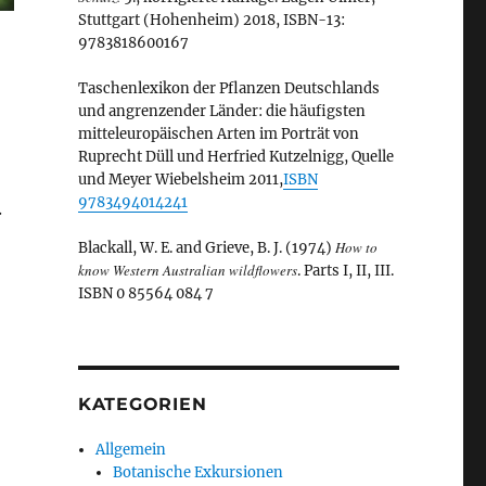
Stuttgart (Hohenheim) 2018, ISBN-13:
9783818600167
Taschenlexikon der Pflanzen Deutschlands
und angrenzender Länder: die häufigsten
mitteleuropäischen Arten im Porträt von
Ruprecht Düll und Herfried Kutzelnigg, Quelle
und Meyer Wiebelsheim 2011,
ISBN
9783494014241
.
How to
Blackall, W. E. and Grieve, B. J. (1974)
know Western Australian wildflowers
. Parts I, II, III.
ISBN 0 85564 084 7
KATEGORIEN
Allgemein
Botanische Exkursionen