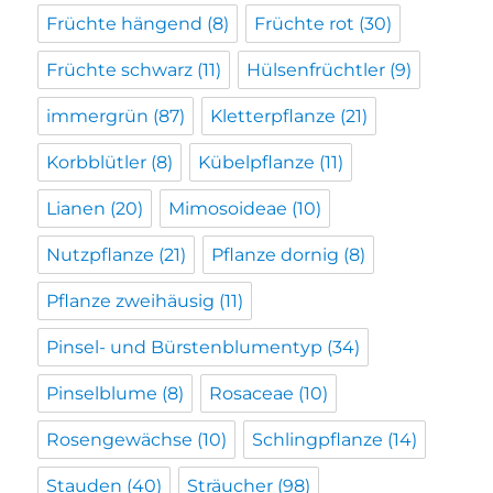
Früchte hängend
(8)
Früchte rot
(30)
Früchte schwarz
(11)
Hülsenfrüchtler
(9)
immergrün
(87)
Kletterpflanze
(21)
Korbblütler
(8)
Kübelpflanze
(11)
Lianen
(20)
Mimosoideae
(10)
Nutzpflanze
(21)
Pflanze dornig
(8)
Pflanze zweihäusig
(11)
Pinsel- und Bürstenblumentyp
(34)
Pinselblume
(8)
Rosaceae
(10)
Rosengewächse
(10)
Schlingpflanze
(14)
Stauden
(40)
Sträucher
(98)