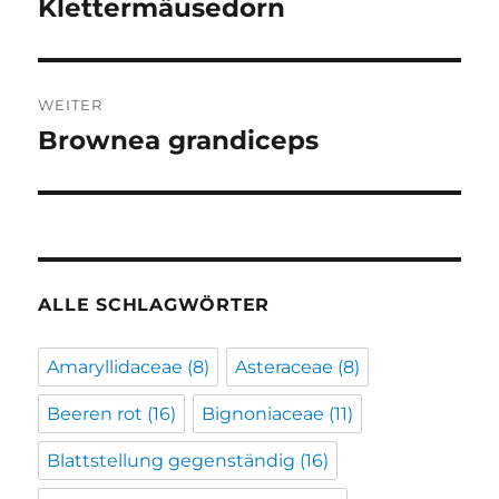
Klettermäusedorn
Vorheriger
Beitrag:
WEITER
Brownea grandiceps
Nächster
Beitrag:
ALLE SCHLAGWÖRTER
Amaryllidaceae
(8)
Asteraceae
(8)
Beeren rot
(16)
Bignoniaceae
(11)
Blattstellung gegenständig
(16)