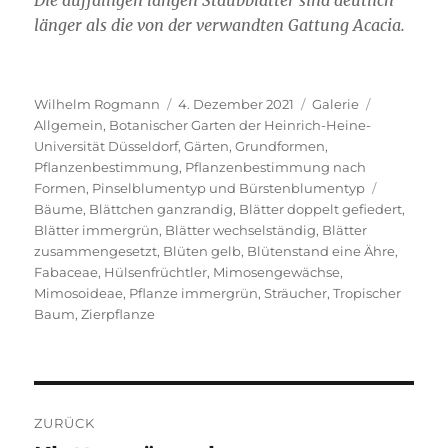
Die auffälligen langen Staubblätter sind deutlich
länger als die von der verwandten Gattung Acacia.
Autor
Veröffentlicht
Format
Kategorie
Wilhelm Rogmann
4. Dezember 2021
Galerie
am
Allgemein
,
Botanischer Garten der Heinrich-Heine-
Universität Düsseldorf
,
Gärten
,
Grundformen
,
Pflanzenbestimmung
,
Pflanzenbestimmung nach
Schlagwör
Formen
,
Pinselblumentyp und Bürstenblumentyp
Bäume
,
Blättchen ganzrandig
,
Blätter doppelt gefiedert
,
Blätter immergrün
,
Blätter wechselständig
,
Blätter
zusammengesetzt
,
Blüten gelb
,
Blütenstand eine Ähre
,
Fabaceae
,
Hülsenfrüchtler
,
Mimosengewächse
,
Mimosoideae
,
Pflanze immergrün
,
Sträucher
,
Tropischer
Baum
,
Zierpflanze
Beitragsnavigation
ZURÜCK