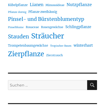
Lianen
Nutzpflanze
Kübelpflanze
Mimosoideae
Pflanze zweihäusig
Pflanze dornig
Pinsel- und Bürstenblumentyp
Schlingpflanze
Rosaceae
Rosengewächse
Pinselblume
Sträucher
Stauden
winterhart
Trompetenbaumgewächse
Tropischer Baum
Zierpflanze
Zierstrauch
SU
Suche
nach: