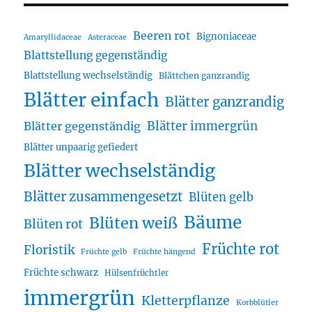
Beeren rot
Bignoniaceae
Amaryllidaceae
Asteraceae
Blattstellung gegenständig
Blattstellung wechselständig
Blättchen ganzrandig
Blätter einfach
Blätter ganzrandig
Blätter immergrün
Blätter gegenständig
Blätter unpaarig gefiedert
Blätter wechselständig
Blätter zusammengesetzt
Blüten gelb
Bäume
Blüten weiß
Blüten rot
Früchte rot
Floristik
Früchte gelb
Früchte hängend
Früchte schwarz
Hülsenfrüchtler
immergrün
Kletterpflanze
Korbblütler