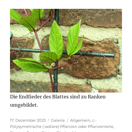
Die Endfieder des Blattes sind zu Ranken
umgebildet.
Veröffentlicht
Format
Kategorien
17. Dezember 2023
Galerie
Allgemein
,
c.-
am
Polysymetrische ( radiäre) Pflanzen oder Pflanzenteile
,