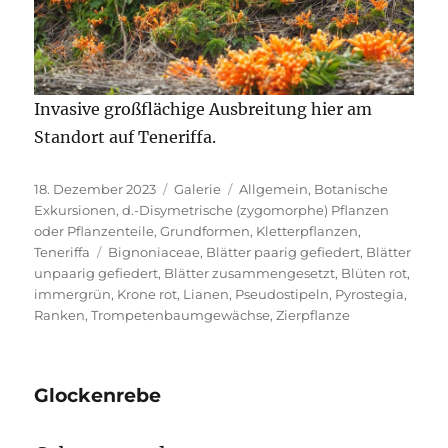
Invasive großflächige Ausbreitung hier am
Standort auf Teneriffa.
Veröffentlicht
Format
Kategorien
18. Dezember 2023
Galerie
Allgemein
,
Botanische
am
Exkursionen
,
d.-Disymetrische (zygomorphe) Pflanzen
oder Pflanzenteile
,
Grundformen
,
Kletterpflanzen
,
Schlagwörter
Teneriffa
Bignoniaceae
,
Blätter paarig gefiedert
,
Blätter
unpaarig gefiedert
,
Blätter zusammengesetzt
,
Blüten rot
,
immergrün
,
Krone rot
,
Lianen
,
Pseudostipeln
,
Pyrostegia
,
Ranken
,
Trompetenbaumgewächse
,
Zierpflanze
Glockenrebe