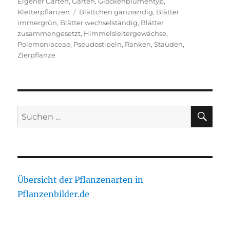
Eigener Garten
,
Gärten
,
Glockenblumentyp
,
Schlagwörter
Kletterpflanzen
Blättchen ganzrandig
,
Blätter
immergrün
,
Blätter wechselständig
,
Blätter
zusammengesetzt
,
Himmelsleitergewächse
,
Polemoniaceae
,
Pseudostipeln
,
Ranken
,
Stauden
,
Zierpflanze
SU
Suche
nach:
Übersicht der Pflanzenarten in
Pflanzenbilder.de