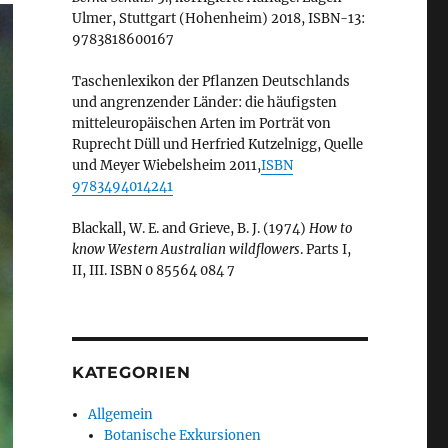
Ulmer, Stuttgart (Hohenheim) 2018, ISBN-13:
9783818600167
Taschenlexikon der Pflanzen Deutschlands
und angrenzender Länder: die häufigsten
mitteleuropäischen Arten im Porträt von
Ruprecht Düll und Herfried Kutzelnigg, Quelle
und Meyer Wiebelsheim 2011,
ISBN
9783494014241
Blackall, W. E. and Grieve, B. J. (1974)
How to
know Western Australian wildflowers
. Parts I,
II, III. ISBN 0 85564 084 7
KATEGORIEN
Allgemein
Botanische Exkursionen