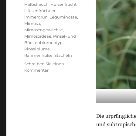
Halbstrauch
,
Hülsenfrucht
,
Hülsenfrüchtler
,
immergrün
,
Leguminosae
,
Mimosa
,
Mimosengewächse
,
Mimosoideae
,
Pinsel- und
Bürstenblumentyp
,
Pinselblume
,
Rahmenhülse
,
Stacheln
Schreiben Sie einen
zu
Kommentar
Mimosa
Die urprüngliche
und subtropisch