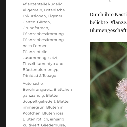
Pflanzenteile kugelig
,
Allgemein
,
Botanische
Durch ihre Nast
Exkursionen
,
Eigener
Garten
,
Gärten
,
beliebte Pflanze
Grundformen
,
Blumengeschäfte
Pflanzenbestimmung
,
Pflanzenbestimmung
nach Formen
,
Pflanzenteile
zusammengesetzt
,
Pinselblumentyp und
Bürstenblumentyp
,
Trinidad & Tobago
Schlagwörter
Autonastie
,
Berührungsreiz
,
Blättchen
ganzrandig
,
Blätter
doppelt gefiedert
,
Blätter
immergrün
,
Blüten in
Köpfchen
,
Blüten rosa
,
Blüten rötlich
,
einjärig
kultiviert
,
Gliederhülse
,