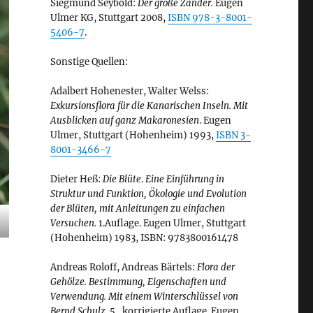
Siegmund Seybold:
Der große Zander.
Eugen
Ulmer KG, Stuttgart 2008,
ISBN 978-3-8001-
5406-7
.
Sonstige Quellen:
Adalbert Hohenester, Walter Welss:
Exkursionsflora für die Kanarischen Inseln. Mit
Ausblicken auf ganz Makaronesien
. Eugen
Ulmer, Stuttgart (Hohenheim) 1993,
ISBN 3-
8001-3466-7
Dieter Heß:
Die Blüte
.
Eine Einführung in
Struktur und Funktion, Ökologie und Evolution
der Blüten, mit Anleitungen zu einfachen
Versuchen.
1.Auflage. Eugen Ulmer, Stuttgart
(Hohenheim) 1983, ISBN: 9783800161478
Andreas Roloff, Andreas Bärtels:
Flora der
Gehölze. Bestimmung, Eigenschaften und
Verwendung. Mit einem Winterschlüssel von
Bernd Schulz.
5., korrigierte Auflage. Eugen