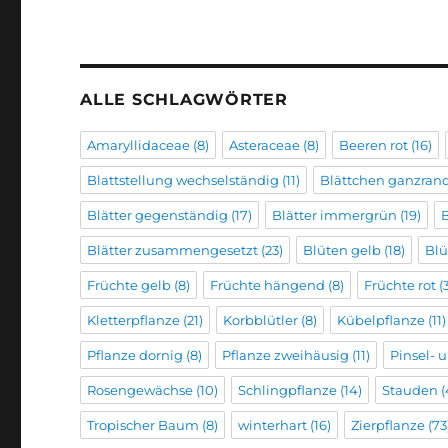
ALLE SCHLAGWÖRTER
Amaryllidaceae
(8)
Asteraceae
(8)
Beeren rot
(16)
Blattstellung wechselständig
(11)
Blättchen ganzran
Blätter gegenständig
(17)
Blätter immergrün
(19)
B
Blätter zusammengesetzt
(23)
Blüten gelb
(18)
Blü
Früchte gelb
(8)
Früchte hängend
(8)
Früchte rot
(
Kletterpflanze
(21)
Korbblütler
(8)
Kübelpflanze
(11)
Pflanze dornig
(8)
Pflanze zweihäusig
(11)
Pinsel-
Rosengewächse
(10)
Schlingpflanze
(14)
Stauden
(
Tropischer Baum
(8)
winterhart
(16)
Zierpflanze
(73