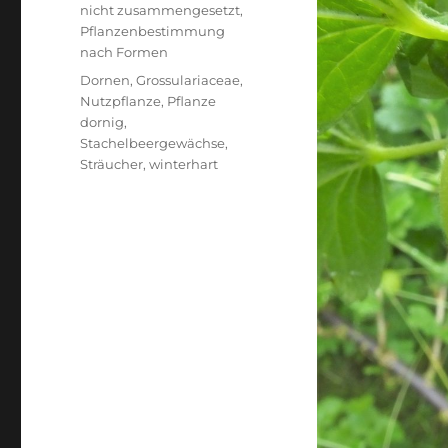
nicht zusammengesetzt
,
Pflanzenbestimmung
nach Formen
Schlagwörter
Dornen
,
Grossulariaceae
,
Nutzpflanze
,
Pflanze
dornig
,
Stachelbeergewächse
,
Sträucher
,
winterhart