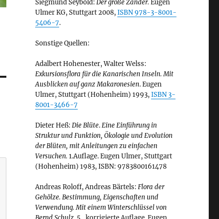
Siegmund Seybold:
Der große Zander.
Eugen
Ulmer KG, Stuttgart 2008,
ISBN 978-3-8001-
5406-7
.
Sonstige Quellen:
Adalbert Hohenester, Walter Welss:
Exkursionsflora für die Kanarischen Inseln. Mit
Ausblicken auf ganz Makaronesien
. Eugen
Ulmer, Stuttgart (Hohenheim) 1993,
ISBN 3-
8001-3466-7
Dieter Heß:
Die Blüte
.
Eine Einführung in
Struktur und Funktion, Ökologie und Evolution
der Blüten, mit Anleitungen zu einfachen
Versuchen.
1.Auflage. Eugen Ulmer, Stuttgart
(Hohenheim) 1983, ISBN: 9783800161478
Andreas Roloff, Andreas Bärtels:
Flora der
Gehölze. Bestimmung, Eigenschaften und
Verwendung. Mit einem Winterschlüssel von
Bernd Schulz.
5., korrigierte Auflage. Eugen