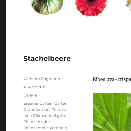
Stachelbeere
Autor
Wilhelm Rogmann
Ribes uva-crisp
Veröffentlicht
4. März 2019
am
Format
Galerie
Kategorien
Eigener Garten
,
Gärten
,
Grundformen
,
Pflanze
oder Pflanzenteil grün
,
Pflanzen oder
Pflanzenteile kompakt,