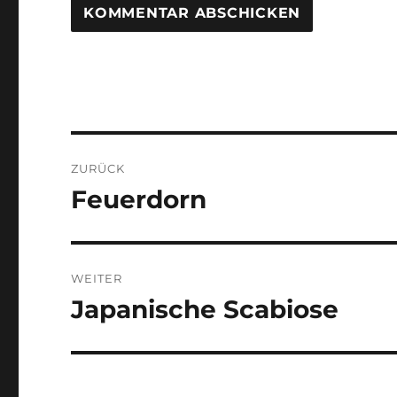
Beitragsnavigation
ZURÜCK
Feuerdorn
Vorheriger
Beitrag:
WEITER
Japanische Scabiose
Nächster
Beitrag: