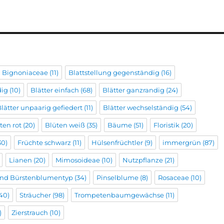
Bignoniaceae
(11)
Blattstellung gegenständig
(16)
dig
(10)
Blätter einfach
(68)
Blätter ganzrandig
(24)
lätter unpaarig gefiedert
(11)
Blätter wechselständig
(54)
ten rot
(20)
Blüten weiß
(35)
Bäume
(51)
Floristik
(20)
30)
Früchte schwarz
(11)
Hülsenfrüchtler
(9)
immergrün
(87)
Lianen
(20)
Mimosoideae
(10)
Nutzpflanze
(21)
 und Bürstenblumentyp
(34)
Pinselblume
(8)
Rosaceae
(10)
40)
Sträucher
(98)
Trompetenbaumgewächse
(11)
)
Zierstrauch
(10)