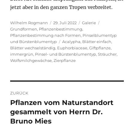
jetzt aber in den ganzen Tropen verbreitet.
Autor
Veröffentlicht
Format
Kategorien
Wilhelm Rogmann
29. Juli 2022
Galerie
am
Grundformen
,
Pflanzenbestimmung
,
Pflanzenbestimmung nach Formen
,
Pinselblumentyp
Schlagwörter
und Bürstenblumentyp
Acalypha
,
Blätter einfach
,
Blätter wechselständig
,
Euphorbiaceae
,
Giftpflanze
,
immergrün
,
Pinsel- und Bürstenblumentyp
,
Sträucher
,
Wolfsmilchgewächse
,
Zierpflanze
Beitragsnavigation
ZURÜCK
Pflanzen vom Naturstandort
Vorheriger
Beitrag:
gesammelt von Herrn Dr.
Bruno Mies