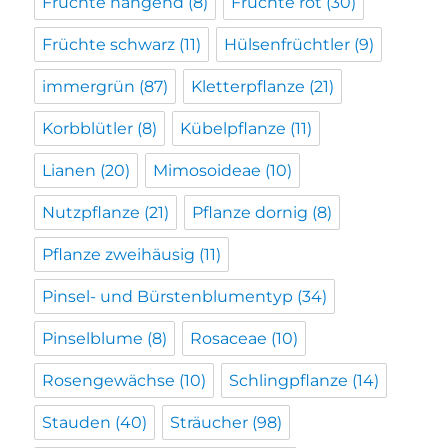
Früchte hängend
(8)
Früchte rot
(30)
Früchte schwarz
(11)
Hülsenfrüchtler
(9)
immergrün
(87)
Kletterpflanze
(21)
Korbblütler
(8)
Kübelpflanze
(11)
Lianen
(20)
Mimosoideae
(10)
Nutzpflanze
(21)
Pflanze dornig
(8)
Pflanze zweihäusig
(11)
Pinsel- und Bürstenblumentyp
(34)
Pinselblume
(8)
Rosaceae
(10)
Rosengewächse
(10)
Schlingpflanze
(14)
Stauden
(40)
Sträucher
(98)