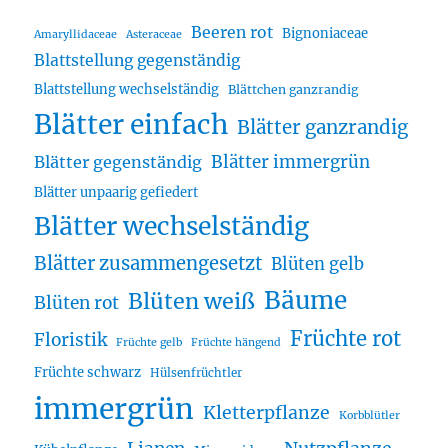
Beeren rot
Bignoniaceae
Amaryllidaceae
Asteraceae
Blattstellung gegenständig
Blattstellung wechselständig
Blättchen ganzrandig
Blätter einfach
Blätter ganzrandig
Blätter immergrün
Blätter gegenständig
Blätter unpaarig gefiedert
Blätter wechselständig
Blätter zusammengesetzt
Blüten gelb
Bäume
Blüten weiß
Blüten rot
Früchte rot
Floristik
Früchte gelb
Früchte hängend
Früchte schwarz
Hülsenfrüchtler
immergrün
Kletterpflanze
Korbblütler