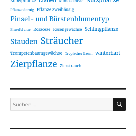
Lianen
Nutzpflanze
Kübelpflanze
Mimosoideae
Pflanze zweihäusig
Pflanze dornig
Pinsel- und Bürstenblumentyp
Schlingpflanze
Rosaceae
Rosengewächse
Pinselblume
Sträucher
Stauden
winterhart
Trompetenbaumgewächse
Tropischer Baum
Zierpflanze
Zierstrauch
SU
Suche
nach: