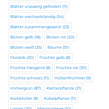
Blätter unpaarig gefiedert
(11)
Blätter wechselständig
(54)
Blätter zusammengesetzt
(23)
Blüten gelb
(18)
Blüten rot
(20)
Blüten weiß
(35)
Bäume
(51)
Floristik
(20)
Früchte gelb
(8)
Früchte hängend
(8)
Früchte rot
(30)
Früchte schwarz
(11)
Hülsenfrüchtler
(9)
immergrün
(87)
Kletterpflanze
(21)
Korbblütler
(8)
Kübelpflanze
(11)
Lianen
(20)
Mimosoideae
(10)