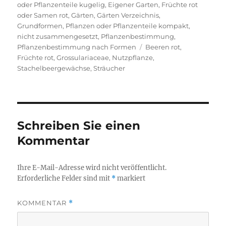
am
oder Pflanzenteile kugelig
,
Eigener Garten
,
Früchte rot
oder Samen rot
,
Gärten
,
Gärten Verzeichnis
,
Grundformen
,
Pflanzen oder Pflanzenteile kompakt,
nicht zusammengesetzt
,
Pflanzenbestimmung
,
Schlagwörter
Pflanzenbestimmung nach Formen
Beeren rot
,
Früchte rot
,
Grossulariaceae
,
Nutzpflanze
,
Stachelbeergewächse
,
Sträucher
Schreiben Sie einen
Kommentar
Ihre E-Mail-Adresse wird nicht veröffentlicht.
Erforderliche Felder sind mit
*
markiert
KOMMENTAR
*