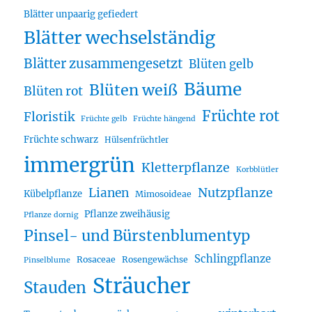
Blätter unpaarig gefiedert
Blätter wechselständig
Blätter zusammengesetzt
Blüten gelb
Bäume
Blüten weiß
Blüten rot
Früchte rot
Floristik
Früchte gelb
Früchte hängend
Früchte schwarz
Hülsenfrüchtler
immergrün
Kletterpflanze
Korbblütler
Lianen
Nutzpflanze
Kübelpflanze
Mimosoideae
Pflanze zweihäusig
Pflanze dornig
Pinsel- und Bürstenblumentyp
Schlingpflanze
Rosaceae
Rosengewächse
Pinselblume
Sträucher
Stauden