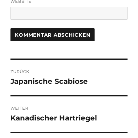
WEBSITE
Beitragsnavigation
ZURÜCK
Japanische Scabiose
Vorheriger
Beitrag:
WEITER
Kanadischer Hartriegel
Nächster
Beitrag: