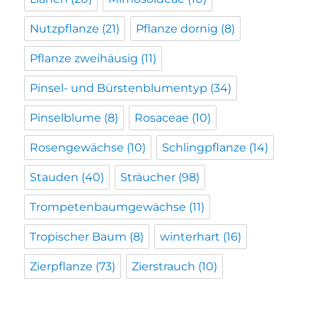
Nutzpflanze
(21)
Pflanze dornig
(8)
Pflanze zweihäusig
(11)
Pinsel- und Bürstenblumentyp
(34)
Pinselblume
(8)
Rosaceae
(10)
Rosengewächse
(10)
Schlingpflanze
(14)
Stauden
(40)
Sträucher
(98)
Trompetenbaumgewächse
(11)
Tropischer Baum
(8)
winterhart
(16)
Zierpflanze
(73)
Zierstrauch
(10)