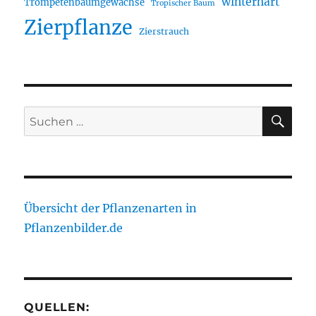
winterhart
Trompetenbaumgewächse
Tropischer Baum
Zierpflanze
Zierstrauch
SU
Suche
nach:
Übersicht der Pflanzenarten in
Pflanzenbilder.de
QUELLEN: