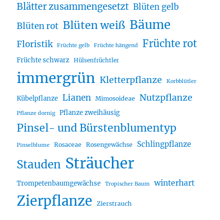
Blätter zusammengesetzt
Blüten gelb
Bäume
Blüten weiß
Blüten rot
Früchte rot
Floristik
Früchte gelb
Früchte hängend
Früchte schwarz
Hülsenfrüchtler
immergrün
Kletterpflanze
Korbblütler
Lianen
Nutzpflanze
Kübelpflanze
Mimosoideae
Pflanze zweihäusig
Pflanze dornig
Pinsel- und Bürstenblumentyp
Schlingpflanze
Rosaceae
Rosengewächse
Pinselblume
Sträucher
Stauden
winterhart
Trompetenbaumgewächse
Tropischer Baum
Zierpflanze
Zierstrauch