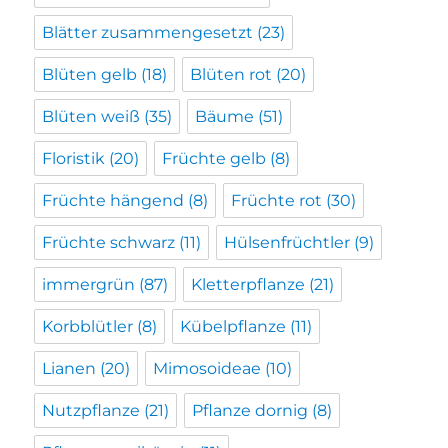
Blätter zusammengesetzt
(23)
Blüten gelb
(18)
Blüten rot
(20)
Blüten weiß
(35)
Bäume
(51)
Floristik
(20)
Früchte gelb
(8)
Früchte hängend
(8)
Früchte rot
(30)
Früchte schwarz
(11)
Hülsenfrüchtler
(9)
immergrün
(87)
Kletterpflanze
(21)
Korbblütler
(8)
Kübelpflanze
(11)
Lianen
(20)
Mimosoideae
(10)
Nutzpflanze
(21)
Pflanze dornig
(8)