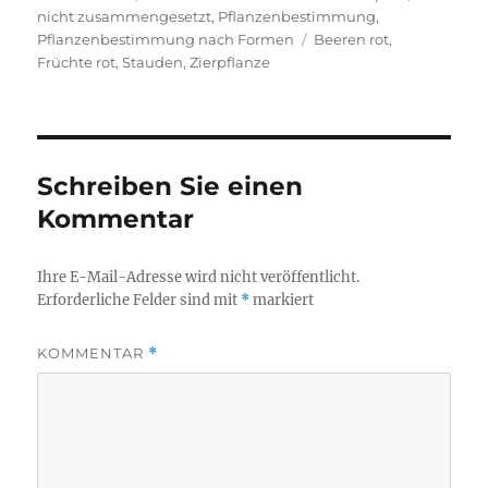
nicht zusammengesetzt
,
Pflanzenbestimmung
,
Schlagwörter
Pflanzenbestimmung nach Formen
Beeren rot
,
Früchte rot
,
Stauden
,
Zierpflanze
Schreiben Sie einen
Kommentar
Ihre E-Mail-Adresse wird nicht veröffentlicht.
Erforderliche Felder sind mit
*
markiert
KOMMENTAR
*