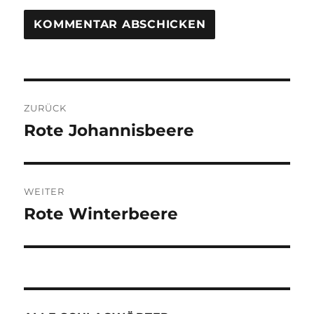
Beitragsnavigation
ZURÜCK
Rote Johannisbeere
Vorheriger
Beitrag:
WEITER
Rote Winterbeere
Nächster
Beitrag: