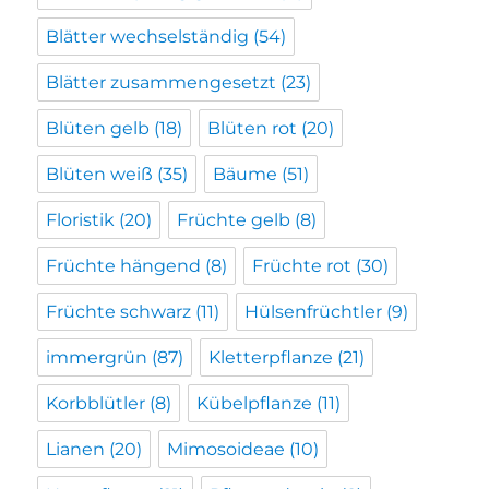
Blätter wechselständig
(54)
Blätter zusammengesetzt
(23)
Blüten gelb
(18)
Blüten rot
(20)
Blüten weiß
(35)
Bäume
(51)
Floristik
(20)
Früchte gelb
(8)
Früchte hängend
(8)
Früchte rot
(30)
Früchte schwarz
(11)
Hülsenfrüchtler
(9)
immergrün
(87)
Kletterpflanze
(21)
Korbblütler
(8)
Kübelpflanze
(11)
Lianen
(20)
Mimosoideae
(10)