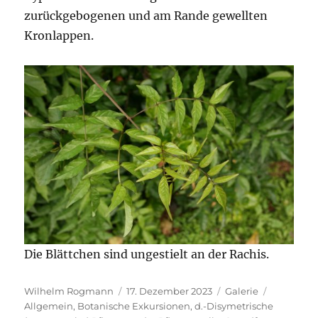
zurückgebogenen und am Rande gewellten
Kronlappen.
Die Blättchen sind ungestielt an der Rachis.
Autor
Veröffentlicht
Format
Kategorie
Wilhelm Rogmann
17. Dezember 2023
Galerie
am
Allgemein
,
Botanische Exkursionen
,
d.-Disymetrische