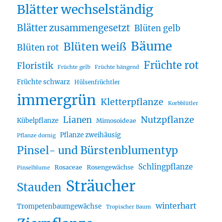
Blätter wechselständig
Blätter zusammengesetzt
Blüten gelb
Bäume
Blüten weiß
Blüten rot
Früchte rot
Floristik
Früchte gelb
Früchte hängend
Früchte schwarz
Hülsenfrüchtler
immergrün
Kletterpflanze
Korbblütler
Lianen
Nutzpflanze
Kübelpflanze
Mimosoideae
Pflanze zweihäusig
Pflanze dornig
Pinsel- und Bürstenblumentyp
Schlingpflanze
Rosaceae
Rosengewächse
Pinselblume
Sträucher
Stauden
winterhart
Trompetenbaumgewächse
Tropischer Baum