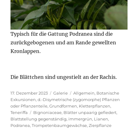
Typisch für die Gattung Podranea sind die
zurückgebogenen und am Rande gewellten
Kronlappen.
Die Blättchen sind ungestielt an der Rachis.
Veröffentlicht
Format
Kategorien
17. Dezember 2023
Galerie
Allgemein
,
Botanische
am
Exkursionen
,
d.-Disymetrische (zygomorphe) Pflanzen
oder Pflanzenteile
,
Grundformen
,
Kletterpflanzen
,
Schlagwörter
Teneriffa
Bignoniaceae
,
Blätter unpaarig gefiedert
,
Blattstellung gegenständig
,
immergrün
,
Lianen
,
Podranea
,
Trompetenbaumgewächse
,
Zierpflanze