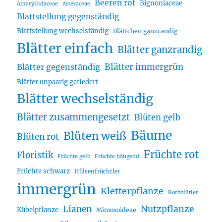
Beeren rot
Bignoniaceae
Amaryllidaceae
Asteraceae
Blattstellung gegenständig
Blattstellung wechselständig
Blättchen ganzrandig
Blätter einfach
Blätter ganzrandig
Blätter immergrün
Blätter gegenständig
Blätter unpaarig gefiedert
Blätter wechselständig
Blätter zusammengesetzt
Blüten gelb
Bäume
Blüten weiß
Blüten rot
Früchte rot
Floristik
Früchte gelb
Früchte hängend
Früchte schwarz
Hülsenfrüchtler
immergrün
Kletterpflanze
Korbblütler
Lianen
Nutzpflanze
Kübelpflanze
Mimosoideae