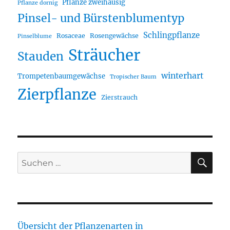
Pflanze zweihäusig
Pflanze dornig
Pinsel- und Bürstenblumentyp
Schlingpflanze
Rosaceae
Rosengewächse
Pinselblume
Sträucher
Stauden
winterhart
Trompetenbaumgewächse
Tropischer Baum
Zierpflanze
Zierstrauch
SU
Suche
nach:
Übersicht der Pflanzenarten in