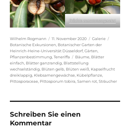
Früchte zusammen­gesetzt
Autor
Veröffentlicht
Format
Kategorie
Wilhelm Rogmann
11. November 2020
Galerie
am
Botanische Exkursionen
,
Botanischer Garten der
Heinrich-Heine-Universität Düsseldorf
,
Gärten
,
Schlagwörter
Pflanzenbestimmung
,
Teneriffa
Bäume
,
Blätter
einfach
,
Blätter ganzrandig
,
Blattstellung
wechselständig
,
Blüten gelb
,
Blüten weiß
,
Kapselfrucht
dreiklappig
,
Klebsamengewächse
,
Kübelpflanze
,
Pittosporaceae
,
Pittosporum tobira
,
Samen rot
,
Sträucher
Schreiben Sie einen
Kommentar