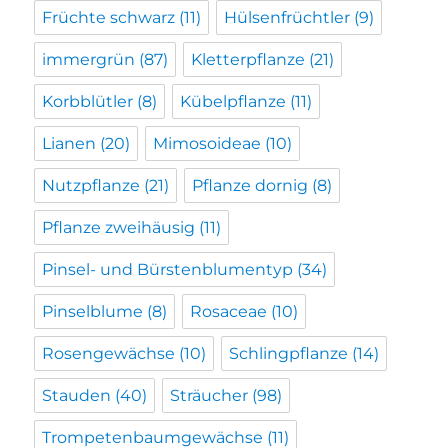
Früchte schwarz
(11)
Hülsenfrüchtler
(9)
immergrün
(87)
Kletterpflanze
(21)
Korbblütler
(8)
Kübelpflanze
(11)
Lianen
(20)
Mimosoideae
(10)
Nutzpflanze
(21)
Pflanze dornig
(8)
Pflanze zweihäusig
(11)
Pinsel- und Bürstenblumentyp
(34)
Pinselblume
(8)
Rosaceae
(10)
Rosengewächse
(10)
Schlingpflanze
(14)
Stauden
(40)
Sträucher
(98)
Trompetenbaumgewächse
(11)