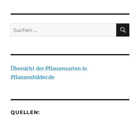
tobira
SU
Suche
nach:
Übersicht der Pflanzenarten in
Pflanzenbilder.de
QUELLEN: