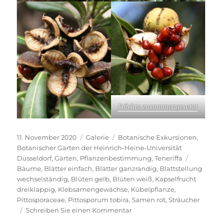
Früchte zusammen­gesetzt
Veröffentlicht
Format
Kategorien
11. November 2020
Galerie
Botanische Exkursionen
,
am
Botanischer Garten der Heinrich-Heine-Universität
Schlagwö
Düsseldorf
,
Gärten
,
Pflanzenbestimmung
,
Teneriffa
Bäume
,
Blätter einfach
,
Blätter ganzrandig
,
Blattstellung
wechselständig
,
Blüten gelb
,
Blüten weiß
,
Kapselfrucht
dreiklappig
,
Klebsamengewächse
,
Kübelpflanze
,
Pittosporaceae
,
Pittosporum tobira
,
Samen rot
,
Sträucher
zu
Schreiben Sie einen Kommentar
Pittosporum