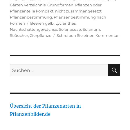
Gärten Verzeichnis
,
Grundformen
,
Pflanzen oder
Pflanzenteile kompakt, nicht zusammengesetzt
,
Pflanzenbestimmung
,
Pflanzenbestimmung nach
Schlagwörter
Formen
Beeren gelb
,
Lycianthes
,
Nachtschattengewächse
,
Solanaceae
,
Solanum
,
zu
Sträucher
,
Zierpflanze
Schreiben Sie einen Kommentar
Enzia
SU
Suche
nach:
Übersicht der Pflanzenarten in
Pflanzenbilder.de