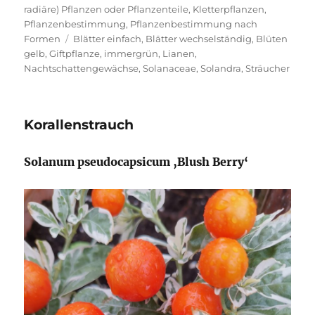
am
radiäre) Pflanzen oder Pflanzenteile
,
Kletterpflanzen
,
Pflanzenbestimmung
,
Pflanzenbestimmung nach
Schlagwörter
Formen
Blätter einfach
,
Blätter wechselständig
,
Blüten
gelb
,
Giftpflanze
,
immergrün
,
Lianen
,
Nachtschattengewächse
,
Solanaceae
,
Solandra
,
Sträucher
Korallenstrauch
Solanum pseudocapsicum ‚Blush Berry‘