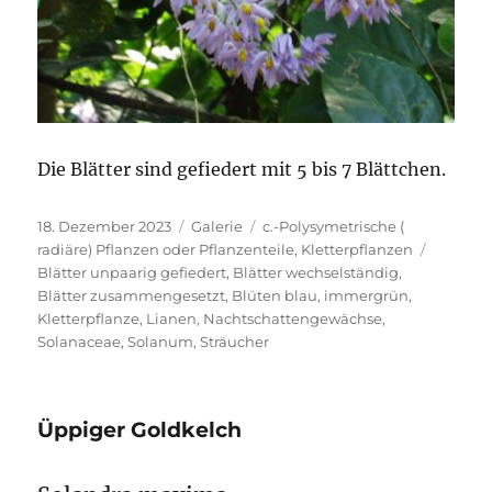
Die Blätter sind gefiedert mit 5 bis 7 Blättchen.
Veröffentlicht
Format
Kategorien
18. Dezember 2023
Galerie
c.-Polysymetrische (
am
Schlagw
radiäre) Pflanzen oder Pflanzenteile
,
Kletterpflanzen
Blätter unpaarig gefiedert
,
Blätter wechselständig
,
Blätter zusammengesetzt
,
Blüten blau
,
immergrün
,
Kletterpflanze
,
Lianen
,
Nachtschattengewächse
,
Solanaceae
,
Solanum
,
Sträucher
Üppiger Goldkelch