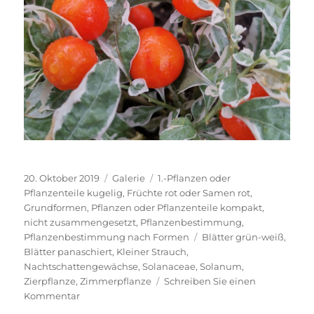
Veröffentlicht
Format
Kategorien
20. Oktober 2019
Galerie
1.-Pflanzen oder
am
Pflanzenteile kugelig
,
Früchte rot oder Samen rot
,
Grundformen
,
Pflanzen oder Pflanzenteile kompakt,
nicht zusammengesetzt
,
Pflanzenbestimmung
,
Schlagwörter
Pflanzenbestimmung nach Formen
Blätter grün-weiß
,
Blätter panaschiert
,
Kleiner Strauch
,
Nachtschattengewächse
,
Solanaceae
,
Solanum
,
Zierpflanze
,
Zimmerpflanze
Schreiben Sie einen
zu
Kommentar
Korallenstrauch