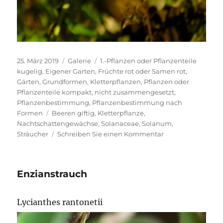
Veröffentlicht
Format
Kategorien
25. März 2019
Galerie
1.-Pflanzen oder Pflanzenteile
am
kugelig
,
Eigener Garten
,
Früchte rot oder Samen rot
,
Gärten
,
Grundformen
,
Kletterpflanzen
,
Pflanzen oder
Pflanzenteile kompakt, nicht zusammengesetzt
,
Pflanzenbestimmung
,
Pflanzenbestimmung nach
Schlagwörter
Formen
Beeren giftig
,
Kletterpflanze
,
Nachtschattengewächse
,
Solanaceae
,
Solanum
,
zu
Sträucher
Schreiben Sie einen Kommentar
Bittersüßer
Nachtschatten
Enzianstrauch
Lycianthes rantonetii