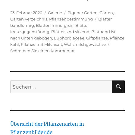
Veröffentlicht
Format
Kategorien
23. Februar 2020
Galerie
Eigener Garten
,
Gärten
,
am
Schlagwörter
Gärten Verzeichnis
,
Pflanzenbestimmung
Blätter
bandförmig
,
Blätter immergrün
,
Blätter
kreuzgegenständig
,
Blätter sind sitzend
,
Blattrand ist
nach unten gebogen
,
Euphorbiaceae
,
Giftpflanze
,
Pflanze
kahl
,
Pflanze mit Milchsaft
,
Wolfsmilchgewächse
zu
Schreiben Sie einen Kommentar
Kreuzblättrige
Wolfsmilch
SU
Suche
nach:
Übersicht der Pflanzenarten in
Pflanzenbilder.de