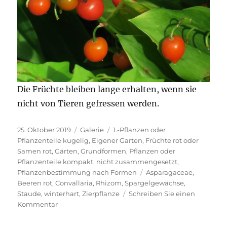
Die Früchte bleiben lange erhalten, wenn sie
nicht von Tieren gefressen werden.
Veröffentlicht
Format
Kategorien
25. Oktober 2019
Galerie
1.-Pflanzen oder
am
Pflanzenteile kugelig
,
Eigener Garten
,
Früchte rot oder
Samen rot
,
Gärten
,
Grundformen
,
Pflanzen oder
Pflanzenteile kompakt, nicht zusammengesetzt
,
Schlagwörter
Pflanzenbestimmung nach Formen
Asparagaceae
,
Beeren rot
,
Convallaria
,
Rhizom
,
Spargelgewächse
,
Staude
,
winterhart
,
Zierpflanze
Schreiben Sie einen
zu
Kommentar
Mai­
glöckchen