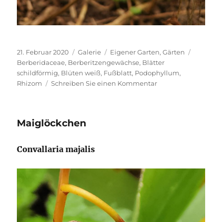
Veröffentlicht
Format
Kategorien
Schlagw
21. Februar 2020
Galerie
Eigener Garten
,
Gärten
am
Berberidaceae
,
Berberitzengewächse
,
Blätter
schildförmig
,
Blüten weiß
,
Fußblatt
,
Podophyllum
,
zu
Rhizom
Schreiben Sie einen Kommentar
Podophyllum
peltatum
Mai­glöckchen
Convallaria majalis