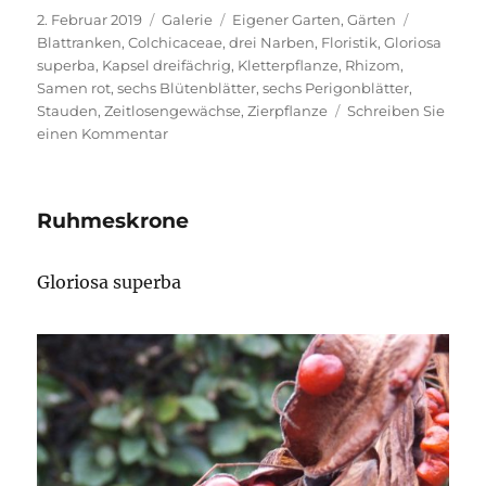
Veröffentlicht
Format
Kategorien
Schlagwör
2. Februar 2019
Galerie
Eigener Garten
,
Gärten
am
Blattranken
,
Colchicaceae
,
drei Narben
,
Floristik
,
Gloriosa
superba
,
Kapsel dreifächrig
,
Kletterpflanze
,
Rhizom
,
Samen rot
,
sechs Blütenblätter
,
sechs Perigonblätter
,
Stauden
,
Zeitlosengewächse
,
Zierpflanze
Schreiben Sie
zu
einen Kommentar
Gloriosa
superba
Ruhmeskrone
Gloriosa superba