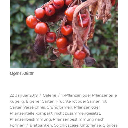
Eigene Kultur
Veröffentlicht
Format
Kategorien
22. Januar 2019
Galerie
1.-Pflanzen oder Pflanzenteile
am
kugelig
,
Eigener Garten
,
Früchte rot oder Samen rot
,
Gärten Verzeichnis
,
Grundformen
,
Pflanzen oder
Pflanzenteile kompakt, nicht zusammengesetzt
,
Pflanzenbestimmung
,
Pflanzenbestimmung nach
Schlagwörter
Formen
Blattranken
,
Colchicaceae
,
Giftpflanze
,
Gloriosa