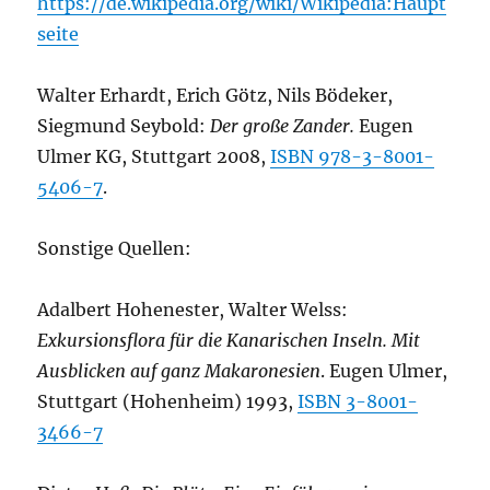
https://de.wikipedia.org/wiki/Wikipedia:Haupt
seite
Walter Erhardt, Erich Götz, Nils Bödeker,
Siegmund Seybold:
Der große Zander.
Eugen
Ulmer KG, Stuttgart 2008,
ISBN 978-3-8001-
5406-7
.
Sonstige Quellen:
Adalbert Hohenester, Walter Welss:
Exkursionsflora für die Kanarischen Inseln. Mit
Ausblicken auf ganz Makaronesien
. Eugen Ulmer,
Stuttgart (Hohenheim) 1993,
ISBN 3-8001-
3466-7