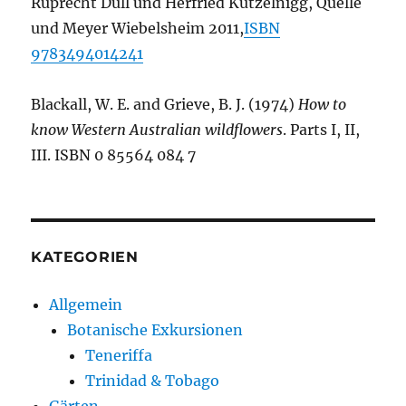
Ruprecht Düll und Herfried Kutzelnigg, Quelle
und Meyer Wiebelsheim 2011,
ISBN
9783494014241
Blackall, W. E. and Grieve, B. J. (1974)
How to
know Western Australian wildflowers
. Parts I, II,
III. ISBN 0 85564 084 7
KATEGORIEN
Allgemein
Botanische Exkursionen
Teneriffa
Trinidad & Tobago