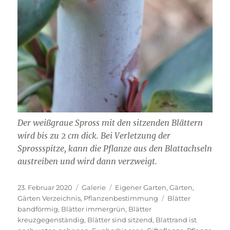
Der weißgraue Spross mit den sitzenden Blättern
wird bis zu 2 cm dick. Bei Verletzung der
Sprossspitze, kann die Pflanze aus den Blattachseln
austreiben und wird dann verzweigt.
Veröffentlicht
Format
Kategorien
23. Februar 2020
Galerie
Eigener Garten
,
Gärten
,
am
Schlagwörter
Gärten Verzeichnis
,
Pflanzenbestimmung
Blätter
bandförmig
,
Blätter immergrün
,
Blätter
kreuzgegenständig
,
Blätter sind sitzend
,
Blattrand ist