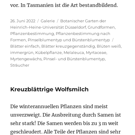
vor. In Tasmanien ist die Art bestandbildend.
Veröffentlicht
Format
Kategorien
26. Juni 2022
Galerie
Botanischer Garten der
am
Heinrich-Heine-Universität Düsseldorf
,
Grundformen
,
Pflanzenbestimmung
,
Pflanzenbestimmung nach
Schlagwör
Formen
,
Pinselblumentyp und Bürstenblumentyp
Blätter einfach
,
Blätter kreuzgegenständig
,
Blüten weiß
,
immergrün
,
Kübelpflanze
,
Melaleuca
,
Myrtaceae
,
Myrtengewächs
,
Pinsel- und Bürstenblumentyp
,
Sträucher
Kreuzblättrige Wolfsmilch
Die winterannuellen Pflanzen sind meist
unverzweigt. Die Ausbreitung durch Samen ist
sehr stark! Die Samen werden bis zu 3 m weit
geschleudert. Alle Teile der Pflanzen sind sehr