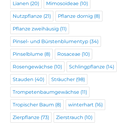
Lianen
(20)
Mimosoideae
(10)
Nutzpflanze
(21)
Pflanze dornig
(8)
Pflanze zweihäusig
(11)
Pinsel- und Bürstenblumentyp
(34)
Pinselblume
(8)
Rosaceae
(10)
Rosengewächse
(10)
Schlingpflanze
(14)
Stauden
(40)
Sträucher
(98)
Trompetenbaumgewächse
(11)
Tropischer Baum
(8)
winterhart
(16)
Zierpflanze
(73)
Zierstrauch
(10)