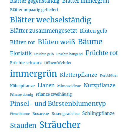
Blätter immergrün
Blätter gegenständig
Blätter unpaarig gefiedert
Blätter wechselständig
Blätter zusammengesetzt
Blüten gelb
Bäume
Blüten weiß
Blüten rot
Früchte rot
Floristik
Früchte gelb
Früchte hängend
Früchte schwarz
Hülsenfrüchtler
immergrün
Kletterpflanze
Korbblütler
Lianen
Nutzpflanze
Kübelpflanze
Mimosoideae
Pflanze zweihäusig
Pflanze dornig
Pinsel- und Bürstenblumentyp
Schlingpflanze
Rosaceae
Rosengewächse
Pinselblume
Sträucher
Stauden