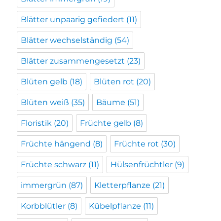
Blätter unpaarig gefiedert
(11)
Blätter wechselständig
(54)
Blätter zusammengesetzt
(23)
Blüten gelb
(18)
Blüten rot
(20)
Blüten weiß
(35)
Bäume
(51)
Floristik
(20)
Früchte gelb
(8)
Früchte hängend
(8)
Früchte rot
(30)
Früchte schwarz
(11)
Hülsenfrüchtler
(9)
immergrün
(87)
Kletterpflanze
(21)
Korbblütler
(8)
Kübelpflanze
(11)