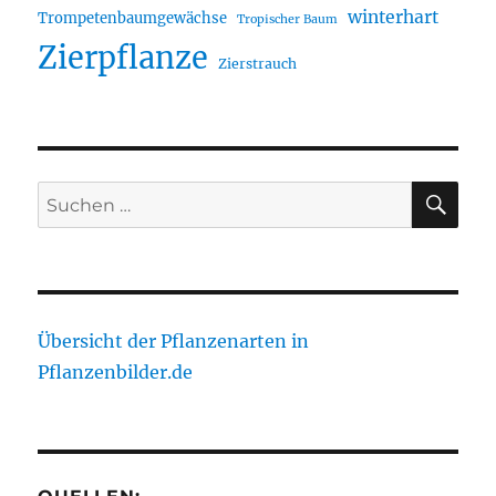
winterhart
Trompetenbaumgewächse
Tropischer Baum
Zierpflanze
Zierstrauch
SU
Suche
nach:
Übersicht der Pflanzenarten in
Pflanzenbilder.de