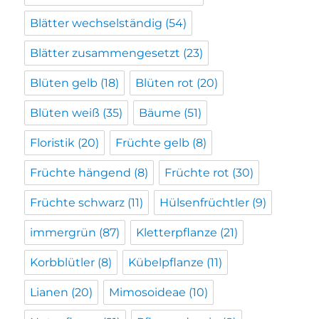
Blätter wechselständig
(54)
Blätter zusammengesetzt
(23)
Blüten gelb
(18)
Blüten rot
(20)
Blüten weiß
(35)
Bäume
(51)
Floristik
(20)
Früchte gelb
(8)
Früchte hängend
(8)
Früchte rot
(30)
Früchte schwarz
(11)
Hülsenfrüchtler
(9)
immergrün
(87)
Kletterpflanze
(21)
Korbblütler
(8)
Kübelpflanze
(11)
Lianen
(20)
Mimosoideae
(10)