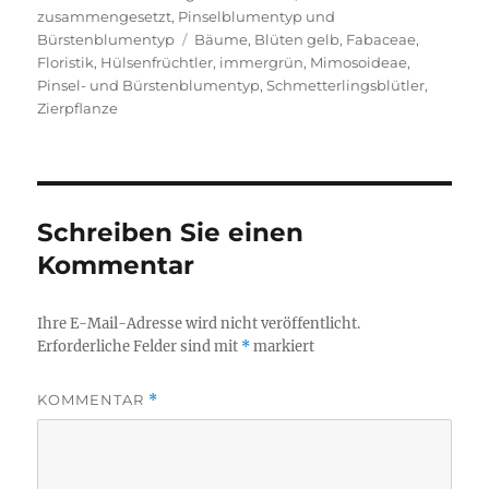
zusammengesetzt
,
Pinselblumentyp und
Schlagwörter
Bürstenblumentyp
Bäume
,
Blüten gelb
,
Fabaceae
,
Floristik
,
Hülsenfrüchtler
,
immergrün
,
Mimosoideae
,
Pinsel- und Bürstenblumentyp
,
Schmetterlingsblütler
,
Zierpflanze
Schreiben Sie einen
Kommentar
Ihre E-Mail-Adresse wird nicht veröffentlicht.
Erforderliche Felder sind mit
*
markiert
KOMMENTAR
*