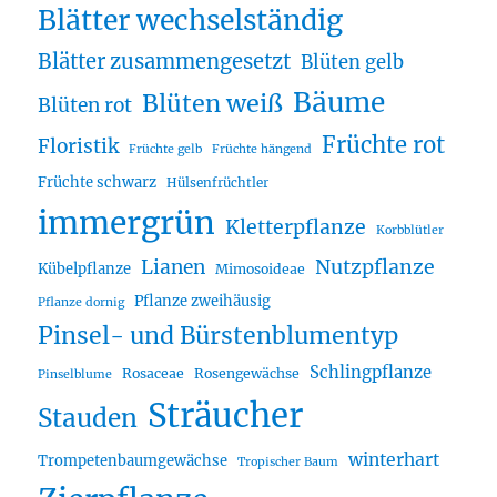
Blätter wechselständig
Blätter zusammengesetzt
Blüten gelb
Bäume
Blüten weiß
Blüten rot
Früchte rot
Floristik
Früchte gelb
Früchte hängend
Früchte schwarz
Hülsenfrüchtler
immergrün
Kletterpflanze
Korbblütler
Lianen
Nutzpflanze
Kübelpflanze
Mimosoideae
Pflanze zweihäusig
Pflanze dornig
Pinsel- und Bürstenblumentyp
Schlingpflanze
Rosaceae
Rosengewächse
Pinselblume
Sträucher
Stauden
winterhart
Trompetenbaumgewächse
Tropischer Baum