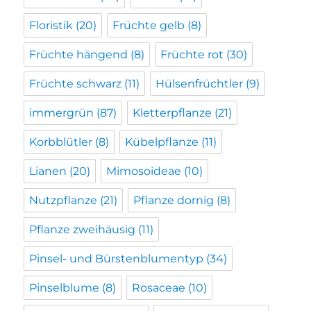
Floristik
(20)
Früchte gelb
(8)
Früchte hängend
(8)
Früchte rot
(30)
Früchte schwarz
(11)
Hülsenfrüchtler
(9)
immergrün
(87)
Kletterpflanze
(21)
Korbblütler
(8)
Kübelpflanze
(11)
Lianen
(20)
Mimosoideae
(10)
Nutzpflanze
(21)
Pflanze dornig
(8)
Pflanze zweihäusig
(11)
Pinsel- und Bürstenblumentyp
(34)
Pinselblume
(8)
Rosaceae
(10)