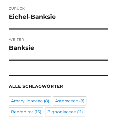
Beitragsnavigation
ZURÜCK
Eichel-Banksie
Vorheriger
Beitrag:
WEITER
Banksie
Nächster
Beitrag:
ALLE SCHLAGWÖRTER
Amaryllidaceae
(8)
Asteraceae
(8)
Beeren rot
(16)
Bignoniaceae
(11)