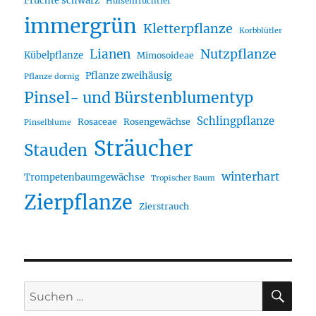
Früchte schwarz
Hülsenfrüchtler
immergrün
Kletterpflanze
Korbblütler
Lianen
Nutzpflanze
Kübelpflanze
Mimosoideae
Pflanze zweihäusig
Pflanze dornig
Pinsel- und Bürstenblumentyp
Schlingpflanze
Rosaceae
Rosengewächse
Pinselblume
Sträucher
Stauden
winterhart
Trompetenbaumgewächse
Tropischer Baum
Zierpflanze
Zierstrauch
SU
Suche
nach: