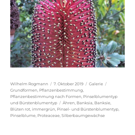
Autor
Veröffentlicht
Format
Kategorien
Wilhelm Rogmann
7. Oktober 2019
Galerie
am
Grundformen
,
Pflanzenbestimmung
,
Pflanzenbestimmung nach Formen
,
Pinselblumentyp
Schlagwörter
und Bürstenblumentyp
Ähren
,
Banksia
,
Banksie
,
Blüten rot
,
immergrün
,
Pinsel- und Bürstenblumentyp
,
Pinselblume
,
Proteaceae
,
Silberbaumgewächse