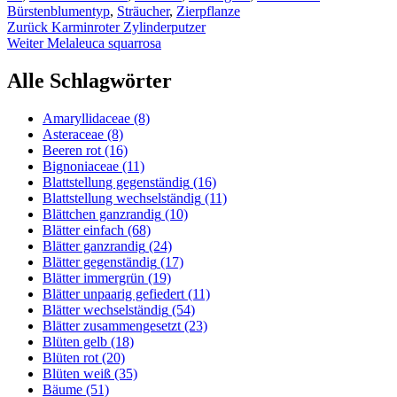
Bürstenblumentyp
,
Sträucher
,
Zierpflanze
Beitragsnavigation
Vorheriger
Zurück
Karminroter Zylinderputzer
Nächster
Beitrag:
Weiter
Melaleuca squarrosa
Beitrag:
Alle Schlagwörter
Amaryllidaceae
(8)
Asteraceae
(8)
Beeren rot
(16)
Bignoniaceae
(11)
Blattstellung gegenständig
(16)
Blattstellung wechselständig
(11)
Blättchen ganzrandig
(10)
Blätter einfach
(68)
Blätter ganzrandig
(24)
Blätter gegenständig
(17)
Blätter immergrün
(19)
Blätter unpaarig gefiedert
(11)
Blätter wechselständig
(54)
Blätter zusammengesetzt
(23)
Blüten gelb
(18)
Blüten rot
(20)
Blüten weiß
(35)
Bäume
(51)