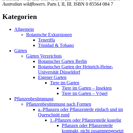
Australian wildflowers
. Parts I, II, III. ISBN 0 85564 084 7
Kategorien
Allgemein
Botanische Exkursionen
Teneriffa
Trinidad & Tobago
Gärten
Gärten Verzeichnis
Botanischer Garten Berlin
Botanischer Garten der Heinrich-Heine-
Universität Düsseldorf
Eigener Garten
Tiere im Garten
Tiere im Garten – Insekten
Tiere im Garten – Vögel
Pflanzenbestimmung
Pflanzenbestimmung nach Formen
a.-Pflanzen oder Pflanzenteile einfach und im
Querschnitt rund
1.-Pflanzen oder Pflanzenteile kugelig
Pflanzen oder Pflanzenteile
kompakt, nicht zusammengesetzt