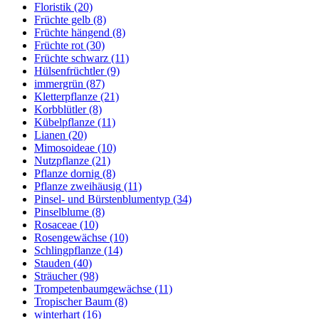
Floristik
(20)
Früchte gelb
(8)
Früchte hängend
(8)
Früchte rot
(30)
Früchte schwarz
(11)
Hülsenfrüchtler
(9)
immergrün
(87)
Kletterpflanze
(21)
Korbblütler
(8)
Kübelpflanze
(11)
Lianen
(20)
Mimosoideae
(10)
Nutzpflanze
(21)
Pflanze dornig
(8)
Pflanze zweihäusig
(11)
Pinsel- und Bürstenblumentyp
(34)
Pinselblume
(8)
Rosaceae
(10)
Rosengewächse
(10)
Schlingpflanze
(14)
Stauden
(40)
Sträucher
(98)
Trompetenbaumgewächse
(11)
Tropischer Baum
(8)
winterhart
(16)