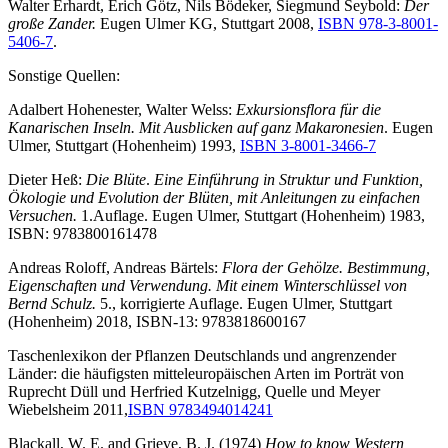
Walter Erhardt, Erich Götz, Nils Bödeker, Siegmund Seybold:
Der
große Zander.
Eugen Ulmer KG, Stuttgart 2008,
ISBN 978-3-8001-
5406-7
.
Sonstige Quellen:
Adalbert Hohenester, Walter Welss:
Exkursionsflora für die
Kanarischen Inseln. Mit Ausblicken auf ganz Makaronesien
. Eugen
Ulmer, Stuttgart (Hohenheim) 1993,
ISBN 3-8001-3466-7
Dieter Heß:
Die Blüte
.
Eine Einführung in Struktur und Funktion,
Ökologie und Evolution der Blüten, mit Anleitungen zu einfachen
Versuchen.
1.Auflage. Eugen Ulmer, Stuttgart (Hohenheim) 1983,
ISBN: 9783800161478
Andreas Roloff, Andreas Bärtels:
Flora der Gehölze. Bestimmung,
Eigenschaften und Verwendung. Mit einem Winterschlüssel von
Bernd Schulz.
5., korrigierte Auflage. Eugen Ulmer, Stuttgart
(Hohenheim) 2018, ISBN-13: 9783818600167
Taschenlexikon der Pflanzen Deutschlands und angrenzender
Länder: die häufigsten mitteleuropäischen Arten im Porträt von
Ruprecht Düll und Herfried Kutzelnigg, Quelle und Meyer
Wiebelsheim 2011,
ISBN 9783494014241
Blackall, W. E. and Grieve, B. J. (1974)
How to know Western