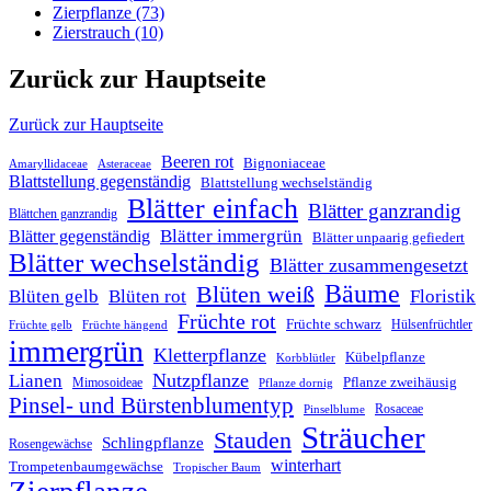
Zierpflanze
(73)
Zierstrauch
(10)
Zurück zur Hauptseite
Zurück zur Hauptseite
Beeren rot
Bignoniaceae
Amaryllidaceae
Asteraceae
Blattstellung gegenständig
Blattstellung wechselständig
Blätter einfach
Blätter ganzrandig
Blättchen ganzrandig
Blätter immergrün
Blätter gegenständig
Blätter unpaarig gefiedert
Blätter wechselständig
Blätter zusammengesetzt
Bäume
Blüten weiß
Blüten gelb
Blüten rot
Floristik
Früchte rot
Früchte schwarz
Hülsenfrüchtler
Früchte gelb
Früchte hängend
immergrün
Kletterpflanze
Kübelpflanze
Korbblütler
Nutzpflanze
Lianen
Pflanze zweihäusig
Mimosoideae
Pflanze dornig
Pinsel- und Bürstenblumentyp
Rosaceae
Pinselblume
Sträucher
Stauden
Schlingpflanze
Rosengewächse
winterhart
Trompetenbaumgewächse
Tropischer Baum