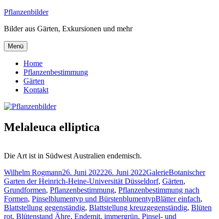
Zum
Pflanzenbilder
Inhalt
Bilder aus Gärten, Exkursionen und mehr
springen
Menü
Home
Pflanzenbestimmung
Gärten
Kontakt
Melaleuca elliptica
Die Art ist in Südwest Australien endemisch.
Autor
Veröffentlicht
Format
Kategorien
Wilhelm Rogmann
26. Juni 2022
26. Juni 2022
Galerie
Botanischer
am
Garten der Heinrich-Heine-Universität Düsseldorf
,
Gärten
,
Grundformen
,
Pflanzenbestimmung
,
Pflanzenbestimmung nach
Schlagwörter
Formen
,
Pinselblumentyp und Bürstenblumentyp
Blätter einfach
,
Blattstellung gegenständig
,
Blattstellung kreuzgegenständig
,
Blüten
rot
,
Blütenstand Ähre
,
Endemit
,
immergrün
,
Pinsel- und