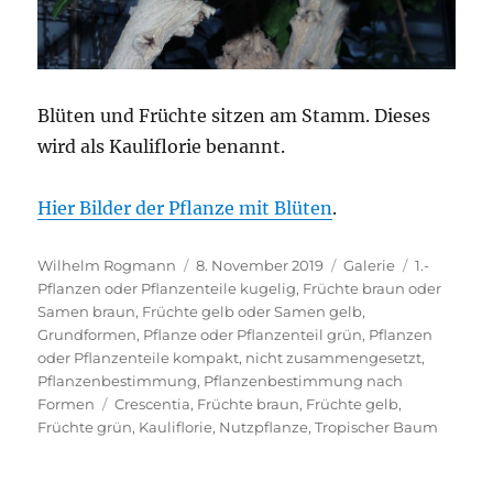
Blüten und Früchte sitzen am Stamm. Dieses
wird als Kauliflorie benannt.
Hier Bilder der Pflanze mit Blüten
.
Autor
Veröffentlicht
Format
Kategorie
Wilhelm Rogmann
8. November 2019
Galerie
1.-
am
Pflanzen oder Pflanzenteile kugelig
,
Früchte braun oder
Samen braun
,
Früchte gelb oder Samen gelb
,
Grundformen
,
Pflanze oder Pflanzenteil grün
,
Pflanzen
oder Pflanzenteile kompakt, nicht zusammengesetzt
,
Pflanzenbestimmung
,
Pflanzenbestimmung nach
Schlagwörter
Formen
Crescentia
,
Früchte braun
,
Früchte gelb
,
Früchte grün
,
Kauliflorie
,
Nutzpflanze
,
Tropischer Baum