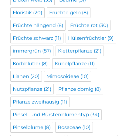
Floristik
(20)
Früchte gelb
(8)
Früchte hängend
(8)
Früchte rot
(30)
Früchte schwarz
(11)
Hülsenfrüchtler
(9)
immergrün
(87)
Kletterpflanze
(21)
Korbblütler
(8)
Kübelpflanze
(11)
Lianen
(20)
Mimosoideae
(10)
Nutzpflanze
(21)
Pflanze dornig
(8)
Pflanze zweihäusig
(11)
Pinsel- und Bürstenblumentyp
(34)
Pinselblume
(8)
Rosaceae
(10)