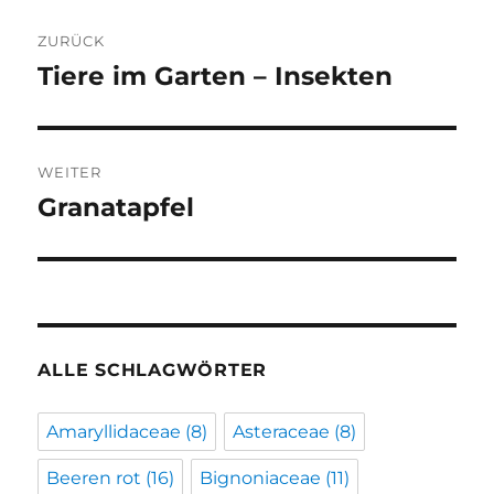
Beitragsnavigation
ZURÜCK
Tiere im Garten – Insekten
Vorheriger
Beitrag:
WEITER
Granat­apfel­
Nächster
Beitrag:
ALLE SCHLAGWÖRTER
Amaryllidaceae
(8)
Asteraceae
(8)
Beeren rot
(16)
Bignoniaceae
(11)