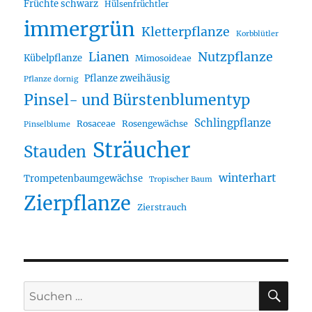
Früchte schwarz
Hülsenfrüchtler
immergrün
Kletterpflanze
Korbblütler
Lianen
Nutzpflanze
Kübelpflanze
Mimosoideae
Pflanze zweihäusig
Pflanze dornig
Pinsel- und Bürstenblumentyp
Schlingpflanze
Rosaceae
Rosengewächse
Pinselblume
Sträucher
Stauden
winterhart
Trompetenbaumgewächse
Tropischer Baum
Zierpflanze
Zierstrauch
SU
Suche
nach: