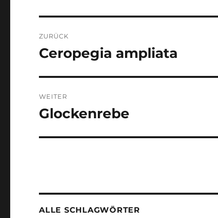
Beitragsnavigation
ZURÜCK
Ceropegia ampliata
Vorheriger
Beitrag:
WEITER
Glockenrebe
Nächster
Beitrag:
ALLE SCHLAGWÖRTER