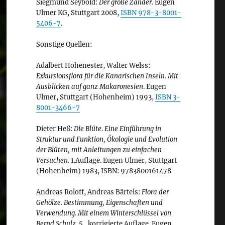
Siegmund Seybold:
Der große Zander.
Eugen
Ulmer KG, Stuttgart 2008,
ISBN 978-3-8001-
5406-7
.
Sonstige Quellen:
Adalbert Hohenester, Walter Welss:
Exkursionsflora für die Kanarischen Inseln. Mit
Ausblicken auf ganz Makaronesien
. Eugen
Ulmer, Stuttgart (Hohenheim) 1993,
ISBN 3-
8001-3466-7
Dieter Heß:
Die Blüte
.
Eine Einführung in
Struktur und Funktion, Ökologie und Evolution
der Blüten, mit Anleitungen zu einfachen
Versuchen.
1.Auflage. Eugen Ulmer, Stuttgart
(Hohenheim) 1983, ISBN: 9783800161478
Andreas Roloff, Andreas Bärtels:
Flora der
Gehölze. Bestimmung, Eigenschaften und
Verwendung. Mit einem Winterschlüssel von
Bernd Schulz.
5., korrigierte Auflage. Eugen