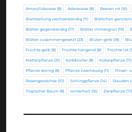
Amaryllidaceae
(8)
Asteraceae
(8)
Beeren rot
(16)
Blattstellung wechselständig
(11)
Blättchen ganzran
Blätter gegenständig
(17)
Blätter immergrün
(19)
B
Blätter zusammengesetzt
(23)
Blüten gelb
(18)
Blü
Früchte gelb
(8)
Früchte hängend
(8)
Früchte rot
(
Kletterpflanze
(21)
Korbblütler
(8)
Kübelpflanze
(11)
Pflanze dornig
(8)
Pflanze zweihäusig
(11)
Pinsel-
Rosengewächse
(10)
Schlingpflanze
(14)
Stauden
(
Tropischer Baum
(8)
winterhart
(16)
Zierpflanze
(73