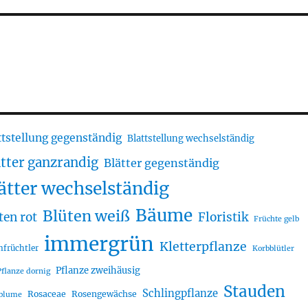
ttstellung gegenständig
Blattstellung wechselständig
ätter ganzrandig
Blätter gegenständig
ätter wechselständig
Bäume
Blüten weiß
ten rot
Floristik
Früchte gelb
immergrün
Kletterpflanze
nfrüchtler
Korbblütler
Pflanze zweihäusig
Pflanze dornig
Stauden
Schlingpflanze
Rosaceae
Rosengewächse
lblume