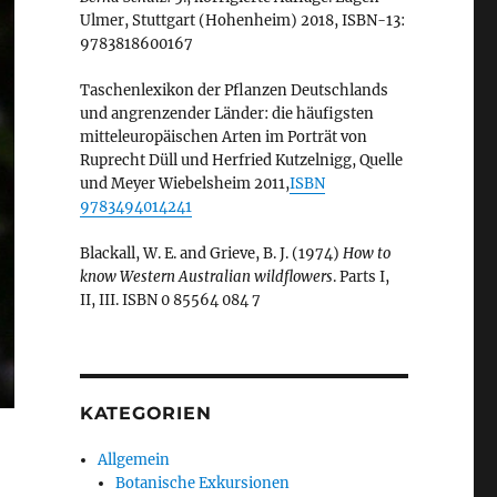
Ulmer, Stuttgart (Hohenheim) 2018, ISBN-13:
9783818600167
Taschenlexikon der Pflanzen Deutschlands
und angrenzender Länder: die häufigsten
mitteleuropäischen Arten im Porträt von
Ruprecht Düll und Herfried Kutzelnigg, Quelle
und Meyer Wiebelsheim 2011,
ISBN
9783494014241
Blackall, W. E. and Grieve, B. J. (1974)
How to
know Western Australian wildflowers
. Parts I,
II, III. ISBN 0 85564 084 7
KATEGORIEN
Allgemein
Botanische Exkursionen