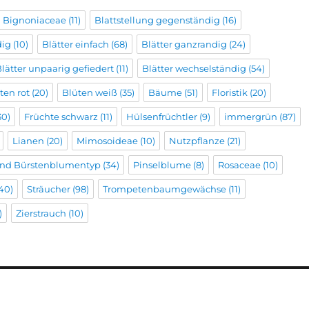
Bignoniaceae
(11)
Blattstellung gegenständig
(16)
dig
(10)
Blätter einfach
(68)
Blätter ganzrandig
(24)
lätter unpaarig gefiedert
(11)
Blätter wechselständig
(54)
ten rot
(20)
Blüten weiß
(35)
Bäume
(51)
Floristik
(20)
30)
Früchte schwarz
(11)
Hülsenfrüchtler
(9)
immergrün
(87)
Lianen
(20)
Mimosoideae
(10)
Nutzpflanze
(21)
 und Bürstenblumentyp
(34)
Pinselblume
(8)
Rosaceae
(10)
40)
Sträucher
(98)
Trompetenbaumgewächse
(11)
)
Zierstrauch
(10)