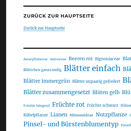
ZURÜCK ZUR HAUPTSEITE
Zurück zur Hauptseite
Beeren rot
Bla
Bignoniaceae
Amaryllidaceae
Asteraceae
Blätter einfach
Bl
Blättchen ganzrandig
Bl
Blätter immergrün
Blätter unpaarig gefiedert
Blätter zusammengesetzt
Blü
Blüten gelb
Früchte rot
Früchte schwarz
Hülse
Früchte hängend
Lianen
Nutzpflanze
Kübelpflanze
Mimosoideae
Pinsel- und Bürstenblumentyp
Pinse