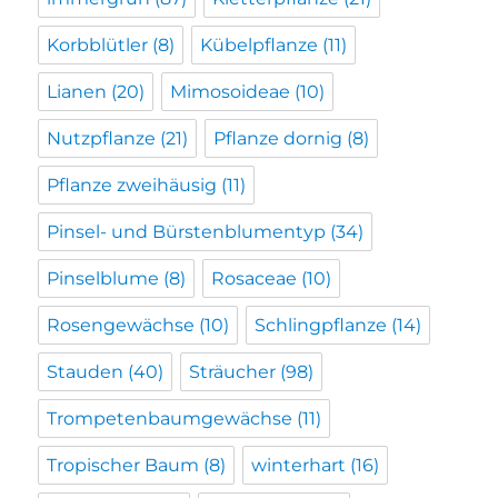
Korbblütler
(8)
Kübelpflanze
(11)
Lianen
(20)
Mimosoideae
(10)
Nutzpflanze
(21)
Pflanze dornig
(8)
Pflanze zweihäusig
(11)
Pinsel- und Bürstenblumentyp
(34)
Pinselblume
(8)
Rosaceae
(10)
Rosengewächse
(10)
Schlingpflanze
(14)
Stauden
(40)
Sträucher
(98)
Trompetenbaumgewächse
(11)
Tropischer Baum
(8)
winterhart
(16)