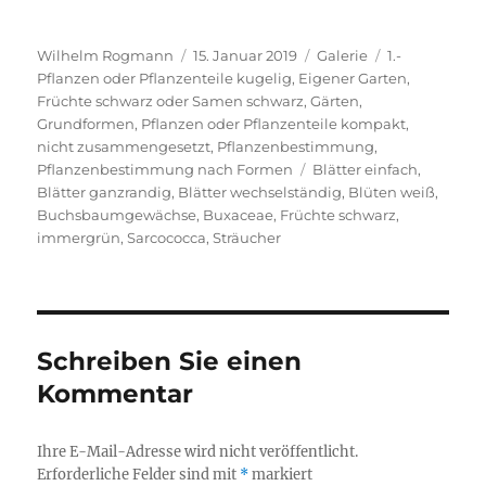
Autor
Veröffentlicht
Format
Kategorien
Wilhelm Rogmann
15. Januar 2019
Galerie
1.-
am
Pflanzen oder Pflanzenteile kugelig
,
Eigener Garten
,
Früchte schwarz oder Samen schwarz
,
Gärten
,
Grundformen
,
Pflanzen oder Pflanzenteile kompakt,
nicht zusammengesetzt
,
Pflanzenbestimmung
,
Schlagwörter
Pflanzenbestimmung nach Formen
Blätter einfach
,
Blätter ganzrandig
,
Blätter wechselständig
,
Blüten weiß
,
Buchsbaumgewächse
,
Buxaceae
,
Früchte schwarz
,
immergrün
,
Sarcococca
,
Sträucher
Schreiben Sie einen
Kommentar
Ihre E-Mail-Adresse wird nicht veröffentlicht.
Erforderliche Felder sind mit
*
markiert