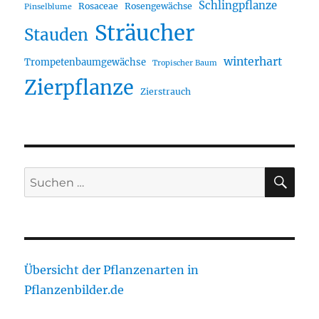
Schlingpflanze
Rosaceae
Rosengewächse
Pinselblume
Sträucher
Stauden
winterhart
Trompetenbaumgewächse
Tropischer Baum
Zierpflanze
Zierstrauch
SU
Suche
nach:
Übersicht der Pflanzenarten in
Pflanzenbilder.de