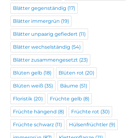
Blätter gegenständig
(17)
Blätter immergrün
(19)
Blätter unpaarig gefiedert
(11)
Blätter wechselständig
(54)
Blätter zusammengesetzt
(23)
Blüten gelb
(18)
Blüten rot
(20)
Blüten weiß
(35)
Bäume
(51)
Floristik
(20)
Früchte gelb
(8)
Früchte hängend
(8)
Früchte rot
(30)
Früchte schwarz
(11)
Hülsenfrüchtler
(9)
immergrün
(87)
Kletterpflanze
(21)