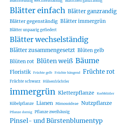
Blattstellung wechselständig
Blättchen ganzrandig
Blätter einfach
Blätter ganzrandig
Blätter immergrün
Blätter gegenständig
Blätter unpaarig gefiedert
Blätter wechselständig
Blätter zusammengesetzt
Blüten gelb
Bäume
Blüten weiß
Blüten rot
Früchte rot
Floristik
Früchte gelb
Früchte hängend
Früchte schwarz
Hülsenfrüchtler
immergrün
Kletterpflanze
Korbblütler
Lianen
Nutzpflanze
Kübelpflanze
Mimosoideae
Pflanze zweihäusig
Pflanze dornig
Pinsel- und Bürstenblumentyp