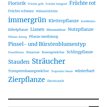
Früchte rot
Floristik
Früchte gelb
Früchte hängend
Früchte schwarz
Hülsenfrüchtler
immergrün
Kletterpflanze
Korbblütler
Lianen
Nutzpflanze
Kübelpflanze
Mimosoideae
Pflanze zweihäusig
Pflanze dornig
Pinsel- und Bürstenblumentyp
Schlingpflanze
Rosaceae
Rosengewächse
Pinselblume
Sträucher
Stauden
winterhart
Trompetenbaumgewächse
Tropischer Baum
Zierpflanze
Zierstrauch