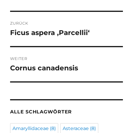
Beitragsnavigation
ZURÜCK
Ficus aspera ‚Parcellii‘
Vorheriger
Beitrag:
WEITER
Cornus canadensis
Nächster
Beitrag:
ALLE SCHLAGWÖRTER
Amaryllidaceae
(8)
Asteraceae
(8)