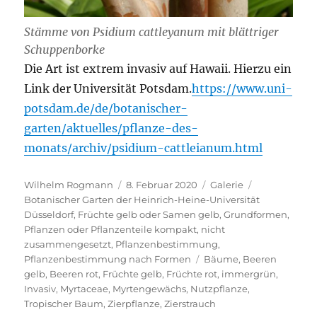
Stämme von Psidium cattleyanum mit blättriger
Schuppenborke
Die Art ist extrem invasiv auf Hawaii. Hierzu ein
Link der Universität Potsdam.
https://www.uni-
potsdam.de/de/botanischer-
garten/aktuelles/pflanze-des-
monats/archiv/psidium-cattleianum.html
Autor
Veröffentlicht
Format
Kategorien
Wilhelm Rogmann
8. Februar 2020
Galerie
am
Botanischer Garten der Heinrich-Heine-Universität
Düsseldorf
,
Früchte gelb oder Samen gelb
,
Grundformen
,
Pflanzen oder Pflanzenteile kompakt, nicht
zusammengesetzt
,
Pflanzenbestimmung
,
Schlagwörter
Pflanzenbestimmung nach Formen
Bäume
,
Beeren
gelb
,
Beeren rot
,
Früchte gelb
,
Früchte rot
,
immergrün
,
Invasiv
,
Myrtaceae
,
Myrtengewächs
,
Nutzpflanze
,
Tropischer Baum
,
Zierpflanze
,
Zierstrauch