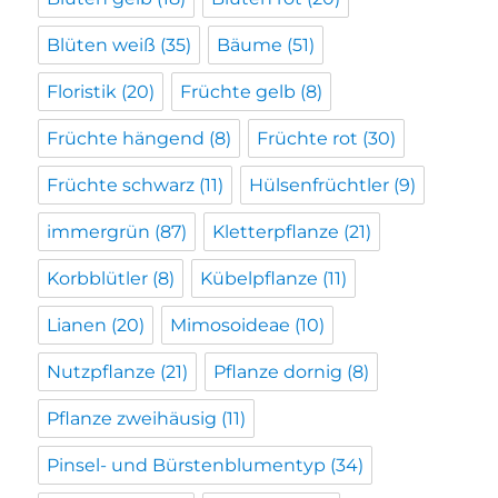
Blüten weiß
(35)
Bäume
(51)
Floristik
(20)
Früchte gelb
(8)
Früchte hängend
(8)
Früchte rot
(30)
Früchte schwarz
(11)
Hülsenfrüchtler
(9)
immergrün
(87)
Kletterpflanze
(21)
Korbblütler
(8)
Kübelpflanze
(11)
Lianen
(20)
Mimosoideae
(10)
Nutzpflanze
(21)
Pflanze dornig
(8)
Pflanze zweihäusig
(11)
Pinsel- und Bürstenblumentyp
(34)