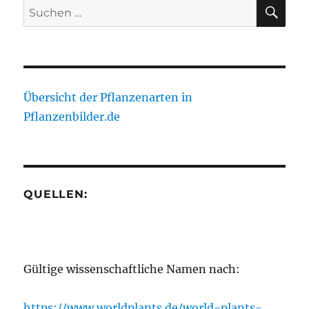
SU
Suche
nach:
Übersicht der Pflanzenarten in
Pflanzenbilder.de
QUELLEN:
Gültige wissenschaftliche Namen nach:
https://www.worldplants.de/world-plants-