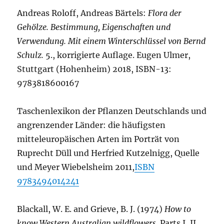
Andreas Roloff, Andreas Bärtels:
Flora der
Gehölze. Bestimmung, Eigenschaften und
Verwendung. Mit einem Winterschlüssel von Bernd
Schulz.
5., korrigierte Auflage. Eugen Ulmer,
Stuttgart (Hohenheim) 2018, ISBN-13:
9783818600167
Taschenlexikon der Pflanzen Deutschlands und
angrenzender Länder: die häufigsten
mitteleuropäischen Arten im Porträt von
Ruprecht Düll und Herfried Kutzelnigg, Quelle
und Meyer Wiebelsheim 2011,
ISBN
9783494014241
Blackall, W. E. and Grieve, B. J. (1974)
How to
know Western Australian wildflowers
. Parts I, II,